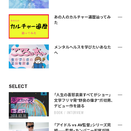
あの人のカルチャー遍歴辿ってみ
た
メンタルヘルスを学びたいあなた
へ
SELECT
「人生の喜怒哀楽すべてがショー」
文学フリマ発“野良の偉才”爪切男、
デビュー作を語る
BOOK
INTERVIEW
2018.02.10
「アイドル vs AV監督」シリーズ完
結──監督・カンパニー松尾が語