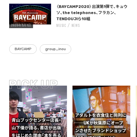
Warning
/home/storywriter/storywriter.tokyo/public_html/wp-content/themes/StoryWriter/single.php
on line
: Undefined variable $post_id in
242
〈BAYCAMP2020〉出演第1弾で、キュウ
ソ、the telephones、フラカン、
TENDOUJIら10組
2020年5月1日
MUSIC
NEWS
BAYCAMP
group_inou
アダルトを衣食住と同列に
青山ブックセンター店長・
──UKが秋葉原にオープ
山下優が語る、書店が出版
ンさせたブランドショップ
をはじめた理由「本を売る