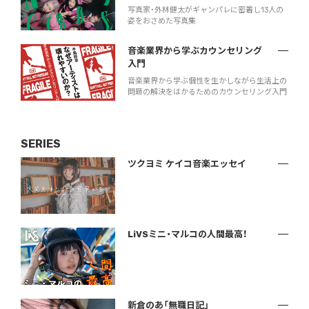
写真家・外林健太がギャンパレに密着し13人の
姿をおさめた写真集
音楽業界から学ぶカウンセリング
入門
音楽業界から学ぶ個性を生かしながら生活上の
問題の解決をはかるためのカウンセリング入門
SERIES
ツクヨミ ケイコ音楽エッセイ
LiVSミニ・マルコの人間最高！
新倉のあ「無職日記」