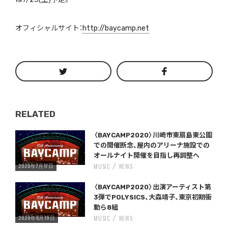
オフィシャルサイト：
http://baycamp.net
RELATED
Warning
/home/storywriter/storywriter.tokyo/public_html/wp-content/themes/StoryWriter/single.php
on line
: Undefined variable $post_id in
242
〈BAYCAMP2020〉川崎市東扇島東公園
での開催断念、屋内のアリーナ施設での
オールナイト開催を目指し再調整へ
2020年7月17日
MUSIC
NEWS
Warning
/home/storywriter/storywriter.tokyo/public_html/wp-content/themes/StoryWriter/single.php
on line
: Undefined variable $post_id in
242
〈BAYCAMP2020〉出演アーティスト第
3弾でPOLYSICS、大森靖子、東京初期衝
動ら8組
2020年6月19日
MUSIC
NEWS