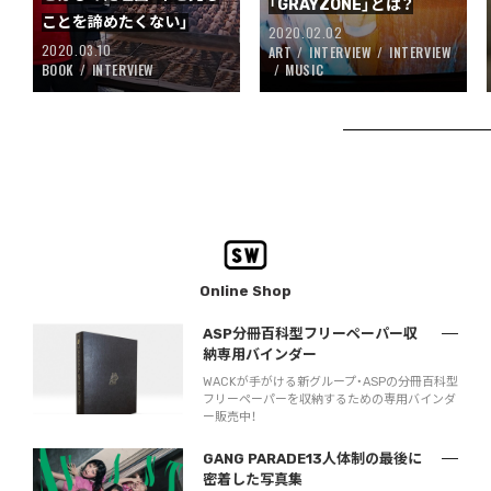
「GRAYZONE」とは？
ことを諦めたくない」
2020.02.02
2020.03.10
ART
INTERVIEW
INTERVIEW
BOOK
INTERVIEW
MUSIC
Online Shop
ASP分冊百科型フリーペーパー収
納専用バインダー
WACKが手がける新グループ・ASPの分冊百科型
フリーペーパーを収納するための専用バインダ
ー販売中！
GANG PARADE13人体制の最後に
密着した写真集