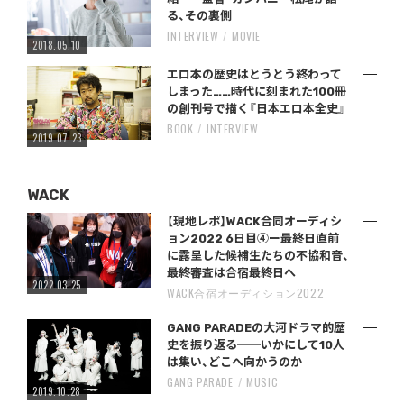
る、その裏側
INTERVIEW
MOVIE
2018.05.10
エロ本の歴史はとうとう終わって
しまった……時代に刻まれた100冊
の創刊号で描く『日本エロ本全史』
BOOK
INTERVIEW
2019.07.23
WACK
【現地レポ】WACK合同オーディシ
ョン2022 6日目④ー最終日直前
に露呈した候補生たちの不協和音、
最終審査は合宿最終日へ
2022.03.25
WACK合宿オーディション2022
GANG PARADEの大河ドラマ的歴
史を振り返る──いかにして10人
は集い、どこへ向かうのか
GANG PARADE
MUSIC
2019.10.28