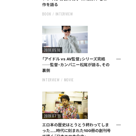
作を語る
BOOK
INTERVIEW
2018.05.10
「アイドル vs AV監督」シリーズ完結
──監督・カンパニー松尾が語る、その
裏側
INTERVIEW
MOVIE
2019.07.23
エロ本の歴史はとうとう終わってしま
った……時代に刻まれた100冊の創刊号