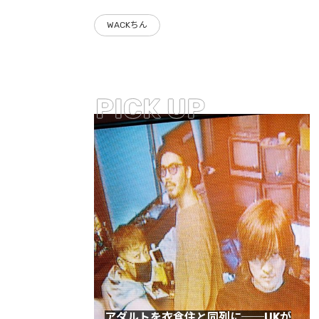
ストリートを愛するカルチャー・マガジン
WACKちん
アダルトを衣食住と同列に──UKが