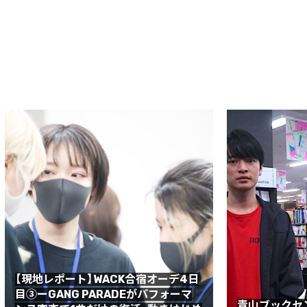
【現地レポート】WACK合宿オーデ4日
目③ーGANG PARADEがパフォーマ
青山ブックセ