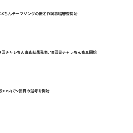
ん、WACKちんテーマソングの匿名作詞歌唱審査開始
ちん」第9回チャレちん審査結果発表、10回目チャレちん審査開始
ん」特設HP内で9回目の選考を開始