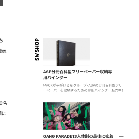
チ
ち
SW SHOP
発表
ASP分冊百科型フリーペーパー収納専
用バインダー
WACKが手がける新グループ・ASPの分冊百科型フリ
ーペーパーを収納するための専用バインダー販売中！
0名
欄に
GANG PARADE13人体制の最後に密着