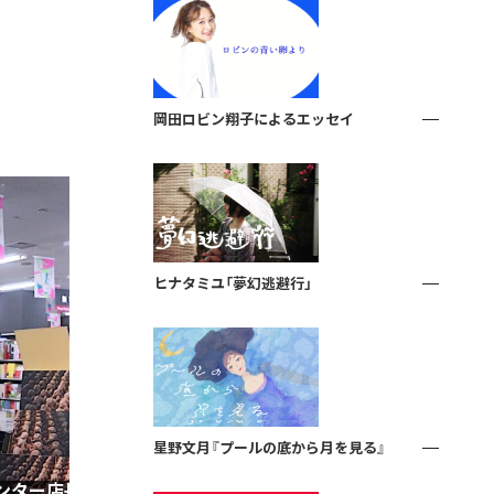
岡田ロビン翔子によるエッセイ
ヒナタミユ「夢幻逃避行」
星野文月『プールの底から月を見る』
ンター店長・山下優が語
壊れていく出版業界で、飄々と