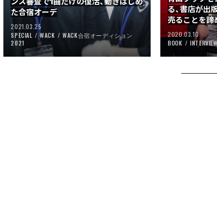
ンス審査で1曲だけの復活、動きはじめ
る、書店が出
た合宿オーデ
売ることを諦
2021.03.25
2020.03.10
SPECIAL
WACK
WACK合宿オーディション
2021
BOOK
INTERVIE