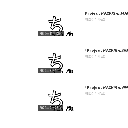
/home/storywriter/storywriter.tokyo/public_html/wp-content/themes/StoryWriter/single.php
: Undefined variable $post_id in
Warning
on line
242
Project WACKち
MUSIC
NEWS
2020年11月23日
「Project WACK
MUSIC
NEWS
2020年8月4日
/home/storywriter/storywriter.tokyo/public_html/wp-content/themes/StoryWriter/single.php
: Undefined variable $post_id in
Warning
on line
242
「Project WACKち
MUSIC
NEWS
2020年7月25日