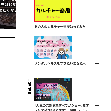
版をはじめた理由「本を
残していく1人出版社「百万年書
めたくない」
現在──北尾修一に訊く
2020.03.13
W
BOOK
INTERVIEW
あの人のカルチャー遍歴辿ってみた
メンタルヘルスを学びたいあなたへ
SELECT
2018.02.10
「人生の喜怒哀楽すべてがショー」文学
フリマ発“野良の偉才”爪切男、デビュー