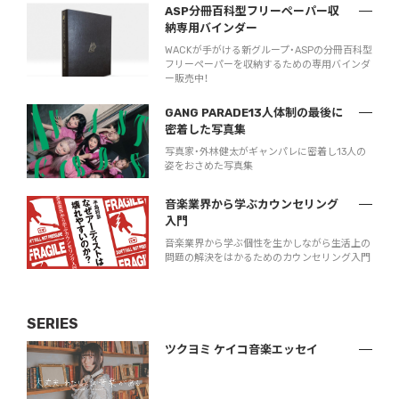
ASP分冊百科型フリーペーパー収
納専用バインダー
WACKが手がける新グループ・ASPの分冊百科型
フリーペーパーを収納するための専用バインダ
ー販売中！
GANG PARADE13人体制の最後に
密着した写真集
写真家・外林健太がギャンパレに密着し13人の
姿をおさめた写真集
音楽業界から学ぶカウンセリング
入門
音楽業界から学ぶ個性を生かしながら生活上の
問題の解決をはかるためのカウンセリング入門
SERIES
ツクヨミ ケイコ音楽エッセイ