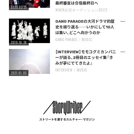
最終審査は合宿最終日へ
2022.03.25
WACK合宿オーディション2022
GANG PARADEの大河ドラマ的歴
史を振り返る──いかにして10人
は集い、どこへ向かうのか
GANG PARADE
MUSIC
2019.10.28
【INTERVIEW】モモコグミカンパニ
ーが語る、2冊目のエッセイ集『き
みが夢にでてきたよ』
INTERVIEW
MUSIC
2021.01.05
ストリートを愛するカルチャー・マガジン