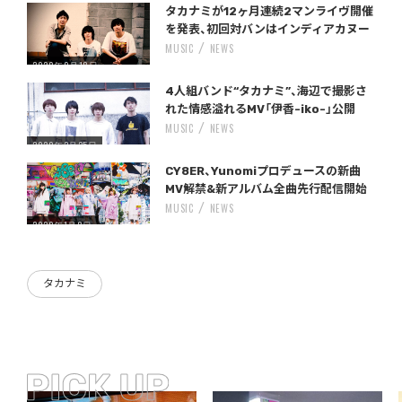
Warning
/home/storywriter/storywriter.tokyo/public_html/wp-content/themes/StoryWriter/single.php
on line
: Undefined variable $post_id in
242
タカナミが12ヶ月連続2マンライヴ開催
を発表、初回対バンはインディアカヌー
MUSIC
NEWS
2020年9月18日
Warning
/home/storywriter/storywriter.tokyo/public_html/wp-content/themes/StoryWriter/single.php
on line
: Undefined variable $post_id in
242
4人組バンド“タカナミ”、海辺で撮影さ
れた情感溢れるMV「伊香-iko-」公開
MUSIC
NEWS
2020年2月25日
Warning
/home/storywriter/storywriter.tokyo/public_html/wp-content/themes/StoryWriter/single.php
on line
: Undefined variable $post_id in
242
CY8ER、Yunomiプロデュースの新曲
MV解禁&新アルバム全曲先行配信開始
MUSIC
NEWS
2020年1月8日
タカナミ