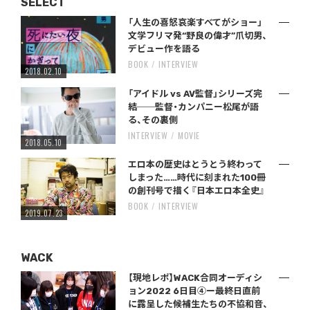
SELECT
「人生の喜怒哀楽すべてがショー」
文学フリマ発“野良の偉才”爪切男、
デビュー作を語る
BOOK
INTERVIEW
2018.02.10
「アイドル vs AV監督」シリーズ完
結──監督・カンパニー松尾が語
る、その裏側
INTERVIEW
MOVIE
2018.05.10
エロ本の歴史はとうとう終わって
しまった……時代に刻まれた100冊
の創刊号で描く『日本エロ本全史』
BOOK
INTERVIEW
2019.07.23
WACK
【現地レポ】WACK合同オーディシ
ョン2022 6日目④ー最終日直前
に露呈した候補生たちの不協和音、