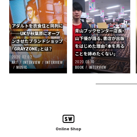
アダルトを衣食住と同列に
青山ブックセンター店長・
──UKが秋葉原にオープ
山下優が語る、書店が出版
ンさせたブランドショップ
をはじめた理由「本を売る
「GRAYZONE」とは？
ことを諦めたくない」
2020.02.02
2020.03.10
ART
INTERVIEW
INTERVIEW
MUSIC
BOOK
INTERVIEW
Online Shop