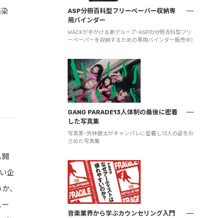
感染
ASP分冊百科型フリーペーパー収納専
用バインダー
WACKが手がける新グループ・ASPの分冊百科型フリ
ーペーパーを収納するための専用バインダー販売中！
GANG PARADE13人体制の最後に密着
した写真集
写真家・外林健太がギャンパレに密着し13人の姿をお
さめた写真集
し開
い企
うか、
ュー
音楽業界から学ぶカウンセリング入門