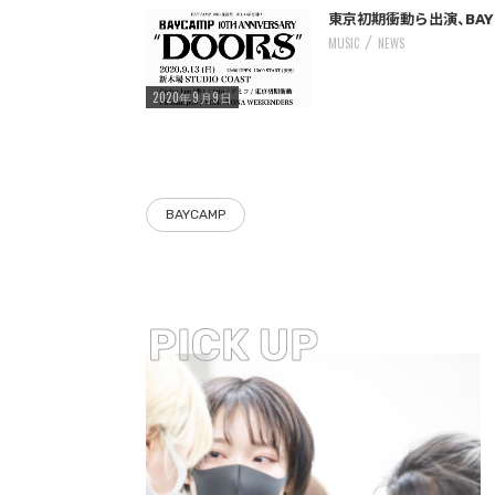
/home/storywriter/storywriter.tokyo/public_html/wp-content/themes/StoryWriter/single.php
: Undefined variable $post_id in
Warning
on line
242
東京初期衝動ら出演、BAY
MUSIC
NEWS
2020年9月9日
BAYCAMP