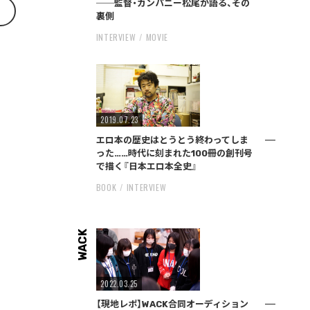
──監督・カンパニー松尾が語る、その
裏側
INTERVIEW
MOVIE
2019.07.23
エロ本の歴史はとうとう終わってしま
った……時代に刻まれた100冊の創刊号
で描く『日本エロ本全史』
BOOK
INTERVIEW
WACK
2022.03.25
【現地レポ】WACK合同オーディション