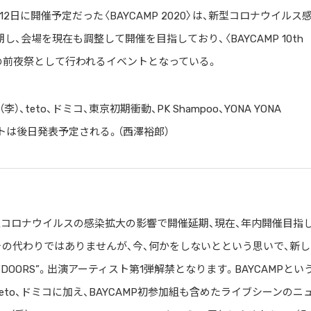
12日に開催予定だった〈BAYCAMP 2020〉は、新型コロナウイルス
、会場を現在も調整して開催を目指しており、〈BAYCAMP 10th
P 2020〉の前夜祭として行われるイベントとなっている。
、teto、ドミコ、東京初期衝動、PK Shampoo、YONA YONA
ストは後日発表予定される。（西澤裕郎）
は、新型コロナウイルスの感染拡大の影響で開催延期、現在、年内開催目指
その代わりではありませんが、今、何かをしないとという思いで、新し
OORS”。出演アーティスト第1弾解禁となります。BAYCAMPとい
to、ドミコに加え、BAYCAMP初参加組も含めたライブシーンのニ