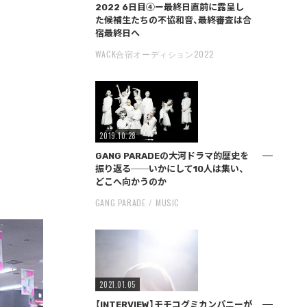
2022 6日目④ー最終日直前に露呈し
た候補生たちの不協和音、最終審査は合
宿最終日へ
WACK合宿オーディション2022
2019.10.28
GANG PARADEの大河ドラマ的歴史を
振り返る──いかにして10人は集い、
どこへ向かうのか
GANG PARADE
MUSIC
2021.01.05
【INTERVIEW】モモコグミカンパニーが