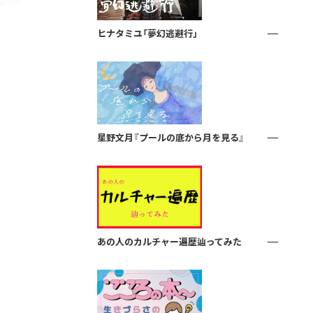
ヒナタミユ「夢幻逃避行」
星野文月『プールの底から月を見る』
あの人のカルチャー遍歴辿ってみた