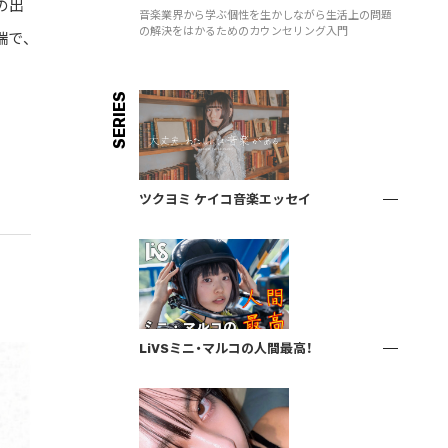
組の出
音楽業界から学ぶ個性を生かしながら生活上の問題
の解決をはかるためのカウンセリング入門
端で、
SERIES
ツクヨミ ケイコ音楽エッセイ
LiVSミニ・マルコの人間最高！