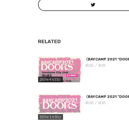
RELATED
/home/storywriter/storywriter.tokyo/public_html/wp-content/themes/StoryWriter/single.php
: Undefined variable $post_id in
Warning
on line
242
〈BAYCAMP 2021 “DO
MUSIC
NEWS
2021年4月23日
/home/storywriter/storywriter.tokyo/public_html/wp-content/themes/StoryWriter/single.php
: Undefined variable $post_id in
Warning
on line
242
〈BAYCAMP 2021 
MUSIC
NEWS
2021年2月26日