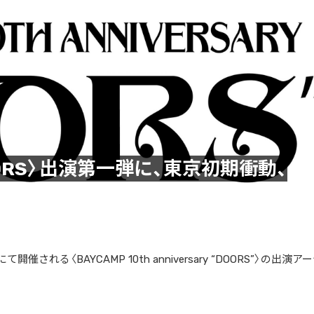
OORS〉出演第一弾に、東京初期衝動、
て開催される〈BAYCAMP 10th anniversary “DOORS”〉の出演ア