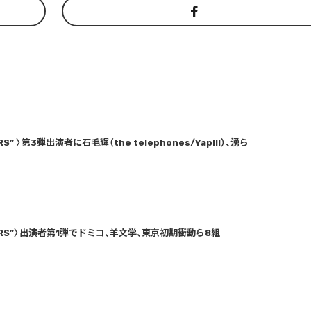
ORS” 〉第3弾出演者に石毛輝（the telephones/Yap!!!）、湧ら
“DOORS”〉出演者第1弾でドミコ、羊文学、東京初期衝動ら8組