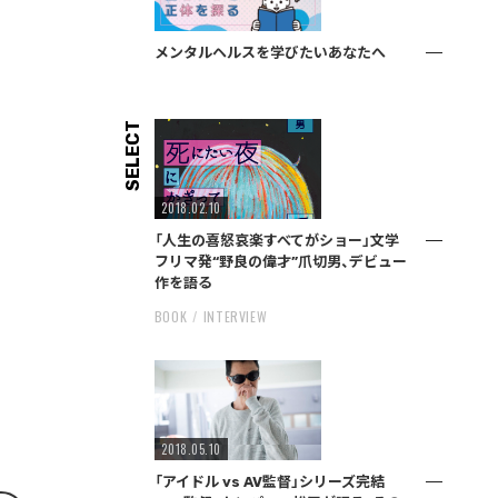
メンタルヘルスを学びたいあなたへ
SELECT
2018.02.10
「人生の喜怒哀楽すべてがショー」文学
フリマ発“野良の偉才”爪切男、デビュー
作を語る
BOOK
INTERVIEW
2018.05.10
「アイドル vs AV監督」シリーズ完結