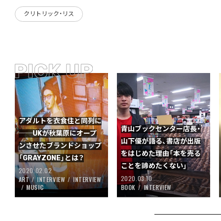
クリトリック・リス
アダルトを衣食住と同列に
青山ブックセンター店長・
──UKが秋葉原にオープ
山下優が語る、書店が出版
ンさせたブランドショップ
をはじめた理由「本を売る
「GRAYZONE」とは？
ことを諦めたくない」
2020.02.02
2020.03.10
ART
INTERVIEW
INTERVIEW
MUSIC
BOOK
INTERVIEW