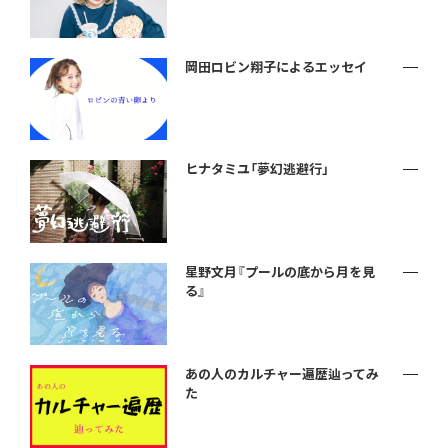
岡田ロビン翔子によるエッセイ
ヒナタミユ「夢幻逃避行」
星野文月『プールの底から月を見
る』
あの人のカルチャー遍歴辿ってみ
た