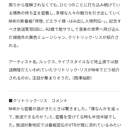
周りから理解されなくても、ひとつのことに打ち込み続けてい
る情熱の持ち主を密着し、多様な人々の魅力を引き出していく
NHKの新番組「拝啓、どエライ様 ~はみ出し人物列伝~」。記念す
べき放送第1回目に、42歳で脱サラして音楽の世界へ飛び込ん
だ規格外の異色ミュージシャン、クリトリック・リスが紹介さ
れる。
アーティスト名、ルックス、ライブスタイルなど地上波では放
送無理だといわれていたクリトリック・リスがNHKでどう紹介
されるのか。注目が集まりそうだ。（西澤裕郎）
■クリトリック・リス コメント
NHKから密着の話がきたときは驚きました。「僕なんかを追っ
て、放送できるのか？」と、密着を受けてる時も半信半疑でし
た。放送対象地区では番組宣伝のVTRが既に流れているみたい