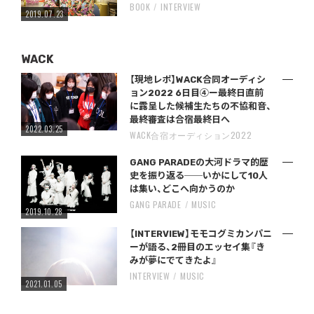
BOOK
INTERVIEW
2019.07.23
WACK
【現地レポ】WACK合同オーディシ
ョン2022 6日目④ー最終日直前
に露呈した候補生たちの不協和音、
最終審査は合宿最終日へ
2022.03.25
WACK合宿オーディション2022
GANG PARADEの大河ドラマ的歴
史を振り返る──いかにして10人
は集い、どこへ向かうのか
GANG PARADE
MUSIC
2019.10.28
【INTERVIEW】モモコグミカンパニ
ーが語る、2冊目のエッセイ集『き
みが夢にでてきたよ』
INTERVIEW
MUSIC
2021.01.05