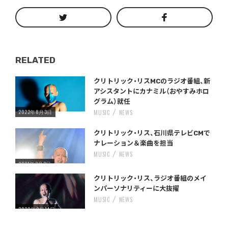
RELATED
Warning
/home/storywriter/storywriter.tokyo/public_html/wp-content/themes/StoryWriter/single.php
on line
: Undefined variable $post_id in
242
クリトリック・リスMCのラジオ番組、新
アシスタントにカナミル（おやすみホロ
グラム）就任
2022年8月3日
MUSIC
NEWS
Warning
/home/storywriter/storywriter.tokyo/public_html/wp-content/themes/StoryWriter/single.php
on line
: Undefined variable $post_id in
242
クリトリック・リス、石川県テレビCMで
ナレーション＆楽曲を担当
MUSIC
NEWS
2021年3月3日
Warning
/home/storywriter/storywriter.tokyo/public_html/wp-content/themes/StoryWriter/single.php
on line
: Undefined variable $post_id in
242
クリトリック・リス、ラジオ番組のメイ
ンパーソナリティーに大抜擢
MUSIC
NEWS
2020年9月14日