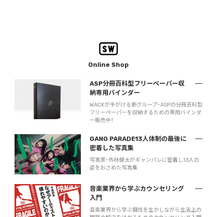
Online Shop
ASP分冊百科型フリーペーパー収
納専用バインダー
WACKが手がける新グループ・ASPの分冊百科型
フリーペーパーを収納するための専用バインダ
ー販売中！
GANG PARADE13人体制の最後に
密着した写真集
写真家・外林健太がギャンパレに密着し13人の
姿をおさめた写真集
音楽業界から学ぶカウンセリング
入門
音楽業界から学ぶ個性を生かしながら生活上の