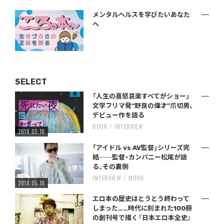
メンタルヘルスを学びたいあなた
へ
SELECT
「人生の喜怒哀楽すべてがショー」
文学フリマ発“野良の偉才”爪切男、
デビュー作を語る
BOOK
INTERVIEW
2018.02.10
「アイドル vs AV監督」シリーズ完
結──監督・カンパニー松尾が語
る、その裏側
INTERVIEW
MOVIE
2018.05.10
エロ本の歴史はとうとう終わって
しまった……時代に刻まれた100冊
の創刊号で描く『日本エロ本全史』