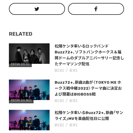
RELATED
Warning
/home/storywriter/storywriter.tokyo/public_html/wp-content/themes/StoryWriter/single.php
on line
: Undefined variable $post_id in
242
松隈ケンタ率いるロックバンド
Buzz72+、ソフトバンクホークス＆福
岡ドームのダブルアニバーサリー記念し
2023年3月1日
たテーマソング配信
MUSIC
NEWS
Warning
/home/storywriter/storywriter.tokyo/public_html/wp-content/themes/StoryWriter/single.php
on line
: Undefined variable $post_id in
242
Buzz72+、新曲2曲が〈TOKYO MX ホ
ークス戦中継2022〉テーマ曲に決定お
よび開幕はBIGBOSS戦
2022年3月24日
MUSIC
NEWS
Warning
/home/storywriter/storywriter.tokyo/public_html/wp-content/themes/StoryWriter/single.php
on line
: Undefined variable $post_id in
242
松隈ケンタ率いるBuzz72+、新曲「サン
ライズ」MVを楽曲配信日に公開
MUSIC
NEWS
2021年3月26日