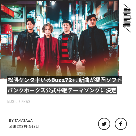
松隈ケンタ率いるBuzz72+、新曲が福岡ソフト
バンクホークス公式中継テーマソングに決定
MUSIC
NEWS
BY
TAMAZAWA
公開 2021年3月2日