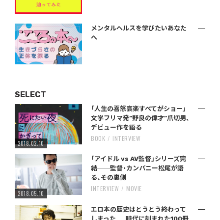
メンタルヘルスを学びたいあなた
へ
SELECT
「人生の喜怒哀楽すべてがショー」
文学フリマ発“野良の偉才”爪切男、
デビュー作を語る
BOOK
INTERVIEW
2018.02.10
「アイドル vs AV監督」シリーズ完
結──監督・カンパニー松尾が語
る、その裏側
INTERVIEW
MOVIE
2018.05.10
エロ本の歴史はとうとう終わって
しまった……時代に刻まれた100冊