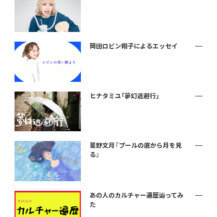
岡田ロビン翔子によるエッセイ
ヒナタミユ「夢幻逃避行」
星野文月『プールの底から月を見
る』
あの人のカルチャー遍歴辿ってみ
た