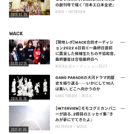
の創刊号で描く『日本エロ本全史』
BOOK
INTERVIEW
2019.07.23
WACK
【現地レポ】WACK合同オーディシ
ョン2022 6日目④ー最終日直前
に露呈した候補生たちの不協和音、
最終審査は合宿最終日へ
2022.03.25
WACK合宿オーディション2022
GANG PARADEの大河ドラマ的歴
史を振り返る──いかにして10人
は集い、どこへ向かうのか
GANG PARADE
MUSIC
2019.10.28
【INTERVIEW】モモコグミカンパニ
ーが語る、2冊目のエッセイ集『き
みが夢にでてきたよ』
INTERVIEW
MUSIC
2021.01.05