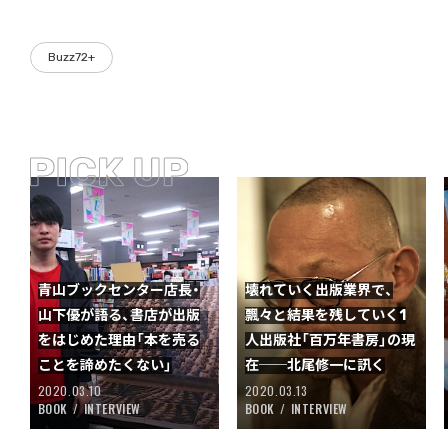
Buzz72+
青山ブックセンター店長・
壊れていく出版業界で、
山下優が語る、書店が出版
飄々と結果を残していく1
をはじめた理由「本を売る
人出版社「百万年書房」の現
ことを諦めたくない」
在──北尾修一に訊く
2020.03.10
2020.03.13
BOOK
INTERVIEW
BOOK
INTERVIEW