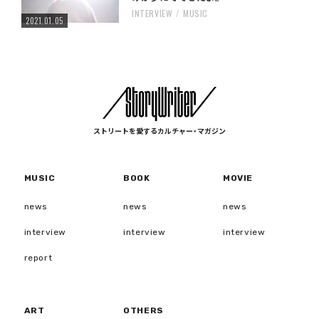
INTERVIEW
MUSIC
2021.01.05
ストリートを愛するカルチャー・マガジン
MUSIC
BOOK
MOVIE
news
news
news
interview
interview
interview
report
ART
OTHERS