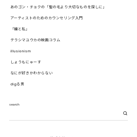
あのゴン・チョクの「髪の毛より大切なものを探しに」
アーティストのためのカウンセリング入門
「嬢と私」
テラシマユウカの映画コラム
illusionism
しょうもにゅーす
なにが好きかわからない
digる男
search