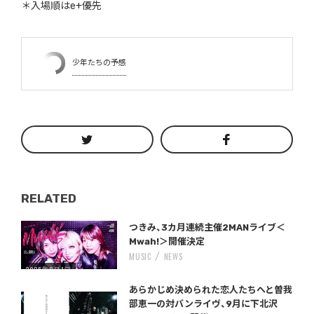
＊入場順はe+優先
少年たちの予感
RELATED
Warning
/home/storywriter/storywriter.tokyo/public_html/wp-content/themes/StoryWriter/single.php
on line
: Undefined variable $post_id in
242
つきみ、3カ月連続主催2MANライブ＜
Mwah!＞開催決定
MUSIC
NEWS
2025年8月1日
Warning
/home/storywriter/storywriter.tokyo/public_html/wp-content/themes/StoryWriter/single.php
on line
: Undefined variable $post_id in
242
あらかじめ決められた恋人たちへと曽我
部恵一の対バンライヴ、9月に下北沢