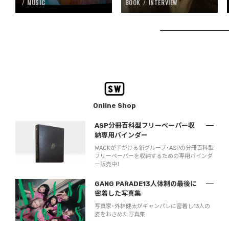
MUSIC
BOOK
INTERVIEW
Online Shop
ASP分冊百科型フリーペーパー収
納専用バインダー
WACKが手がける新グループ・ASPの分冊百科型
フリーペーパーを収納するための専用バインダ
ー販売中！
GANG PARADE13人体制の最後に
密着した写真集
写真家・外林健太がギャンパレに密着し13人の
姿をおさめた写真集