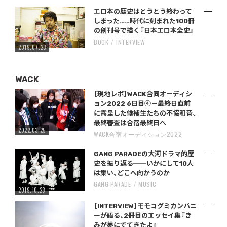
エロ本の歴史はとうとう終わって
しまった……時代に刻まれた100冊
の創刊号で描く『日本エロ本全史』
BOOK
INTERVIEW
2019.07.23
WACK
【現地レポ】WACK合同オーディシ
ョン2022 6日目④ー最終日直前
に露呈した候補生たちの不協和音、
最終審査は合宿最終日へ
2022.03.25
WACK合宿オーディション2022
GANG PARADEの大河ドラマ的歴
史を振り返る──いかにして10人
は集い、どこへ向かうのか
GANG PARADE
MUSIC
2019.10.28
【INTERVIEW】モモコグミカンパニ
ーが語る、2冊目のエッセイ集『き
みが夢にでてきたよ』