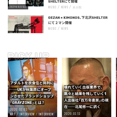
SHELTERにて開催
2021年8月5日
MUSIC
NEWS
未分類
Warning
/home/storywriter/storywriter.tokyo/public_html/wp-content/themes/StoryWriter/single.php
on line
: Undefined variable $post_id in
242
GEZAN × KIMONOS、下北沢SHELTER
にて２マン開催
MUSIC
NEWS
2018年7月15日
アダルトを衣食住と同列に
壊れていく出版業界で、
──UKが秋葉原にオープ
飄々と結果を残していく1
ンさせたブランドショップ
人出版社「百万年書房」の現
「GRAYZONE」とは？
在──北尾修一に訊く
2020.02.02
2020.03.13
ART
INTERVIEW
INTERVIEW