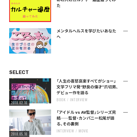
た
メンタルヘルスを学びたいあなた
へ
SELECT
「人生の喜怒哀楽すべてがショー」
文学フリマ発“野良の偉才”爪切男、
デビュー作を語る
BOOK
INTERVIEW
2018.02.10
「アイドル vs AV監督」シリーズ完
結──監督・カンパニー松尾が語
る、その裏側
INTERVIEW
MOVIE
2018.05.10