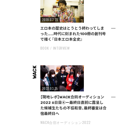
2019.07.23
エロ本の歴史はとうとう終わってしま
った……時代に刻まれた100冊の創刊号
で描く『日本エロ本全史』
BOOK
INTERVIEW
WACK
2022.03.25
【現地レポ】WACK合同オーディション
2022 6日目④ー最終日直前に露呈し
た候補生たちの不協和音、最終審査は合
宿最終日へ
WACK合宿オーディション2022