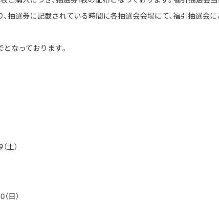
枚ご購入につき、抽選券1枚の配布となっております。福引抽選会当
ちになり、抽選券に記載されている時間に各抽選会会場にて、福引抽選会に
までとなっております。
9（土）
0（日）