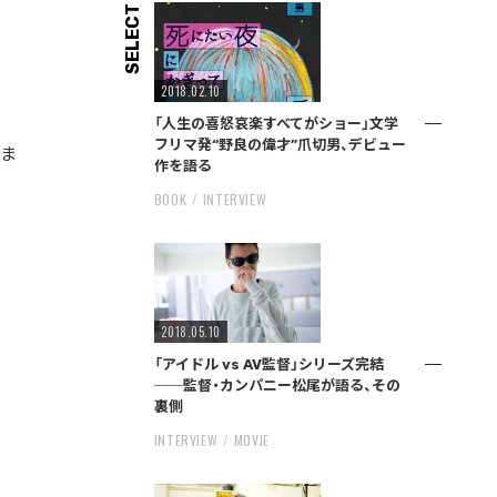
SELECT
2018.02.10
「人生の喜怒哀楽すべてがショー」文学
フリマ発“野良の偉才”爪切男、デビュー
ま
作を語る
BOOK
INTERVIEW
2018.05.10
「アイドル vs AV監督」シリーズ完結
──監督・カンパニー松尾が語る、その
裏側
INTERVIEW
MOVIE