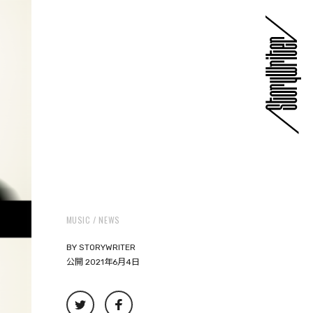
MUSIC
NEWS
BY
STORYWRITER
公開 2021年6月4日