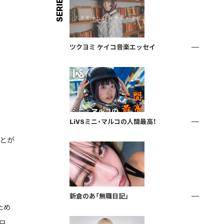
SERIES
ツクヨミ ケイコ音楽エッセイ
LiVSミニ・マルコの人間最高！
とが
新倉のあ「無職日記」
ため