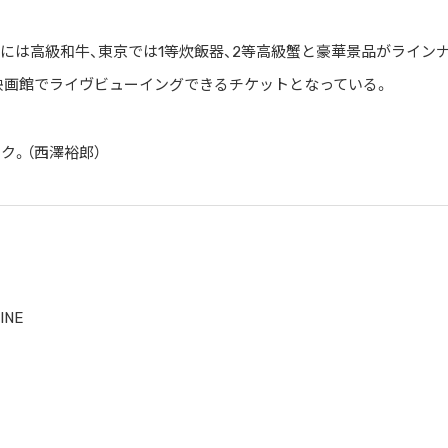
等には高級和牛、東京では1等炊飯器、2等高級蟹と豪華景品がライン
映画館でライヴビューイングできるチケットとなっている。
ク。（西澤裕郎）
INE