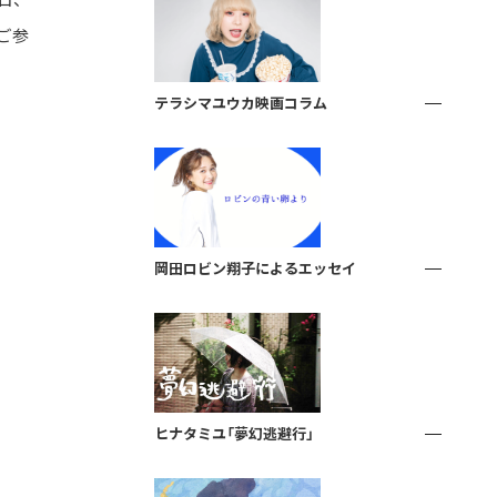
日、
ご参
テラシマユウカ映画コラム
岡田ロビン翔子によるエッセイ
ヒナタミユ「夢幻逃避行」