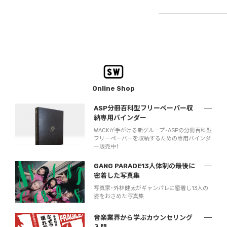
Online Shop
ASP分冊百科型フリーペーパー収
納専用バインダー
WACKが手がける新グループ・ASPの分冊百科型
フリーペーパーを収納するための専用バインダ
ー販売中！
GANG PARADE13人体制の最後に
密着した写真集
写真家・外林健太がギャンパレに密着し13人の
姿をおさめた写真集
音楽業界から学ぶカウンセリング