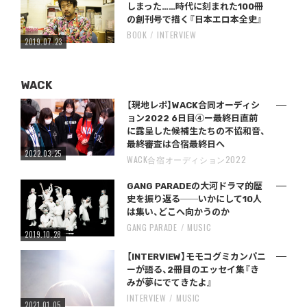
しまった……時代に刻まれた100冊
の創刊号で描く『日本エロ本全史』
BOOK
INTERVIEW
2019.07.23
WACK
【現地レポ】WACK合同オーディシ
ョン2022 6日目④ー最終日直前
に露呈した候補生たちの不協和音、
最終審査は合宿最終日へ
2022.03.25
WACK合宿オーディション2022
GANG PARADEの大河ドラマ的歴
史を振り返る──いかにして10人
は集い、どこへ向かうのか
GANG PARADE
MUSIC
2019.10.28
【INTERVIEW】モモコグミカンパニ
ーが語る、2冊目のエッセイ集『き
みが夢にでてきたよ』
INTERVIEW
MUSIC
2021.01.05