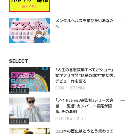
メンタルヘルスを学びたいあなた
へ
SELECT
「人生の喜怒哀楽すべてがショー」
文学フリマ発“野良の偉才”爪切男、
デビュー作を語る
BOOK
INTERVIEW
2018.02.10
「アイドル vs AV監督」シリーズ完
結──監督・カンパニー松尾が語
る、その裏側
INTERVIEW
MOVIE
2018.05.10
エロ本の歴史はとうとう終わって