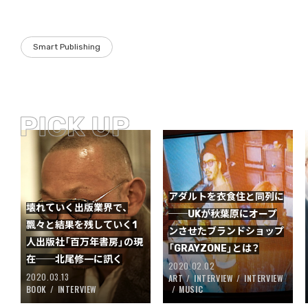
Smart Publishing
アダルトを衣食住と同列に
壊れていく出版業界で、
──UKが秋葉原にオープ
飄々と結果を残していく1
ンさせたブランドショップ
人出版社「百万年書房」の現
「GRAYZONE」とは？
在──北尾修一に訊く
2020.02.02
2020.03.13
ART
INTERVIEW
INTERVIEW
BOOK
INTERVIEW
MUSIC