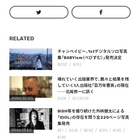
RELATED
Warning
/home/storywriter/storywriter.tokyo/public_html/wp-content/themes/StoryWriter/single.php
on line
: Undefined variable $post_id in
242
チャンベイビー、1stデジタルソロ写真
集「BABYism（べびずむ）」発売決定
MUSIC
NEWS
2025年3月19日
Warning
/home/storywriter/storywriter.tokyo/public_html/wp-content/themes/StoryWriter/single.php
on line
: Undefined variable $post_id in
242
壊れていく出版業界で、飄々と結果を残
していく1人出版社「百万年書房」の現在
──北尾修一に訊く
2020年3月13日
BOOK
INTERVIEW
Warning
/home/storywriter/storywriter.tokyo/public_html/wp-content/themes/StoryWriter/single.php
on line
: Undefined variable $post_id in
242
BiSH等を撮り続けた外林健太による
「IDOL」の存在を問う全220ページ写真
集発売
2019年1月9日
ART
BOOK
MUSIC
NEWS
NEWS
NEWS