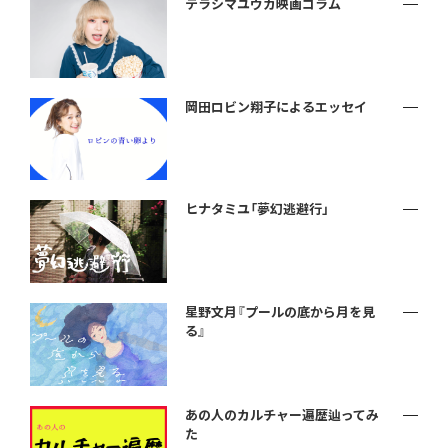
テラシマユウカ映画コラム
岡田ロビン翔子によるエッセイ
ヒナタミユ「夢幻逃避行」
星野文月『プールの底から月を見
る』
あの人のカルチャー遍歴辿ってみ
た