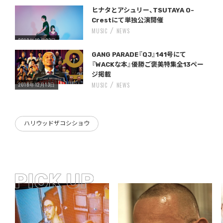
Warning
/home/storywriter/storywriter.tokyo/public_html/wp-content/themes/StoryWriter/single.php
on line
: Undefined variable $post_id in
242
ヒナタとアシュリー、TSUTAYA O-
Crestにて単独公演開催
MUSIC
NEWS
2019年10月23日
Warning
/home/storywriter/storywriter.tokyo/public_html/wp-content/themes/StoryWriter/single.php
on line
: Undefined variable $post_id in
242
GANG PARADE『QJ』141号にて
『WACKな本』優勝ご褒美特集全13ペー
ジ掲載
2018年12月13日
MUSIC
NEWS
ハリウッドザコシショウ