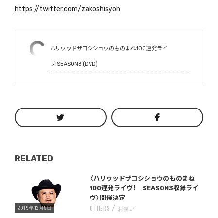
https://twitter.com/zakoshisyoh
ハリウッドザコシショウのものまね100連発ライ
ブ!SEASON3 (DVD)
RELATED
Warning
/home/storywriter/storywriter.tokyo/public_html/wp-content/themes/StoryWriter/single.php
on line
: Undefined variable $post_id in
242
〈ハリウッドザコシショウのものまね
100連発ライヴ！ SEASON3収録ライ
ヴ〉開催決定
2019年12月5日
OTHERS
お笑い