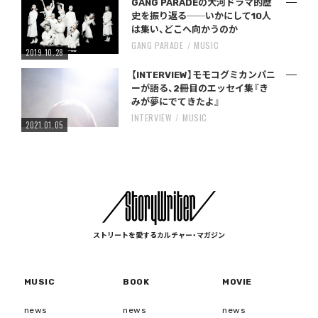
GANG PARADEの大河ドラマ的歴
史を振り返る──いかにして10人
は集い、どこへ向かうのか
GANG PARADE
MUSIC
2019.10.28
【INTERVIEW】モモコグミカンパニ
ーが語る、2冊目のエッセイ集『き
みが夢にでてきたよ』
INTERVIEW
MUSIC
2021.01.05
ストリートを愛するカルチャー・マガジン
MUSIC
BOOK
MOVIE
news
news
news