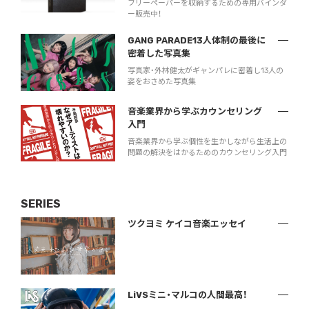
フリーペーパーを収納するための専用バインダ
ー販売中！
GANG PARADE13人体制の最後に
密着した写真集
写真家・外林健太がギャンパレに密着し13人の
姿をおさめた写真集
音楽業界から学ぶカウンセリング
入門
音楽業界から学ぶ個性を生かしながら生活上の
問題の解決をはかるためのカウンセリング入門
SERIES
ツクヨミ ケイコ音楽エッセイ
LiVSミニ・マルコの人間最高！