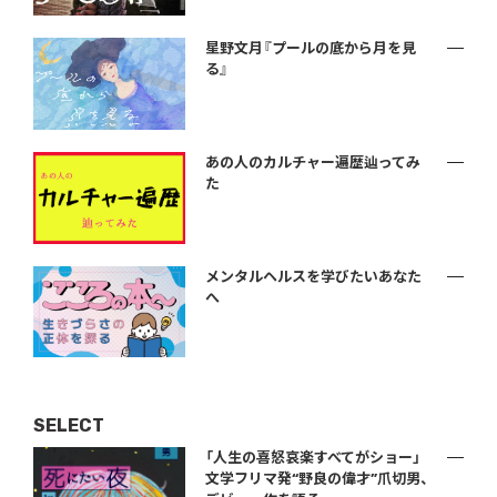
星野文月『プールの底から月を見
る』
あの人のカルチャー遍歴辿ってみ
た
メンタルヘルスを学びたいあなた
へ
SELECT
「人生の喜怒哀楽すべてがショー」
文学フリマ発“野良の偉才”爪切男、