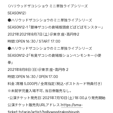
〈ハリウッドザコシショウ ミニ単独ライブシリーズ
SEASON12〉
●ハリウッドザコシショウのミニ単独ライブシリーズ
SEASON12-1 「銀棒ザコシの劇場版頭皮どぼどぼモンスター」
2021年2021年8月7日（土）＠東京 座・高円寺2
時間：OPEN 16：30 / START 17：00
●ハリウッドザコシショウのミニ単独ライブシリーズ
SEASON12-2「有臭ザコシの劇場版ションベンモンキー小便
拳」
2021年8月8日（日）＠東京 座・高円寺 2
時間：OPEN 16：30 / OPEN 17：00
料金：席種 5,000円 / 全席指定（税込・ポストカード特典付き）
※未就学児童入場不可、当日券販売なし。
・公演チケット発売日：2021年7月10日（土）18：00より発売開始
公演チケット販売先URLアドレス：
https://sma-
ticket.tstar.jp/artist/hollywoodzakoshisyoh