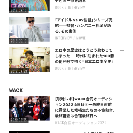
デビュー作を語る
BOOK
INTERVIEW
2018.02.10
「アイドル vs AV監督」シリーズ完
結──監督・カンパニー松尾が語
る、その裏側
INTERVIEW
MOVIE
2018.05.10
エロ本の歴史はとうとう終わって
しまった……時代に刻まれた100冊
の創刊号で描く『日本エロ本全史』
BOOK
INTERVIEW
2019.07.23
WACK
【現地レポ】WACK合同オーディシ
ョン2022 6日目④ー最終日直前
に露呈した候補生たちの不協和音、
最終審査は合宿最終日へ
2022.03.25
WACK合宿オーディション2022