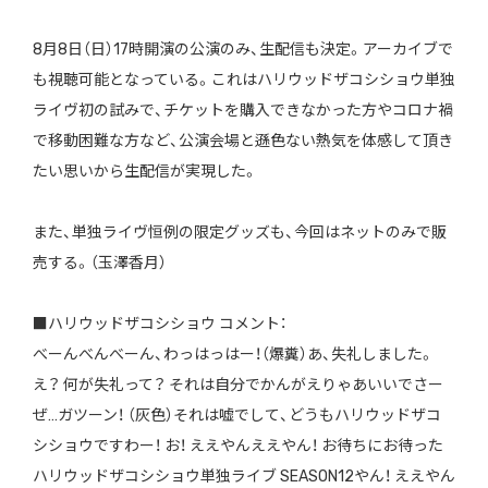
8月8日（日）17時開演の公演のみ、生配信も決定。アーカイブで
も視聴可能となっている。これはハリウッドザコシショウ単独
ライヴ初の試みで、チケットを購入できなかった方やコロナ禍
で移動困難な方など、公演会場と遜色ない熱気を体感して頂き
たい思いから生配信が実現した。
また、単独ライヴ恒例の限定グッズも、今回はネットのみで販
売する。（玉澤香月）
■ハリウッドザコシショウ コメント：
べーんべんべーん、わっはっはー！（爆糞）あ、失礼しました。
え？ 何が失礼って？ それは自分でかんがえりゃあいいでさー
ぜ…ガツーン！ （灰色）それは嘘でして、どうもハリウッドザコ
シショウですわー！ お！ ええやんええやん！ お待ちにお待った
ハリウッドザコシショウ単独ライブ SEASON12やん！ ええやん