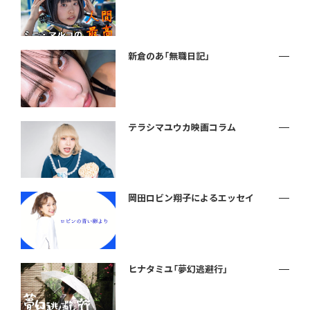
新倉のあ「無職日記」
テラシマユウカ映画コラム
岡田ロビン翔子によるエッセイ
ヒナタミユ「夢幻逃避行」