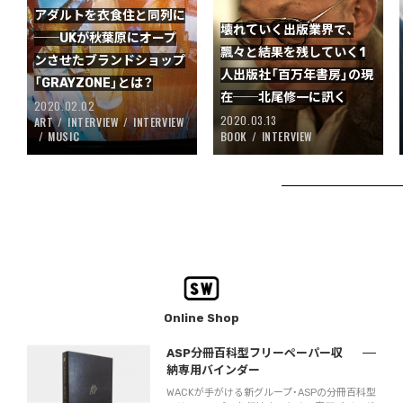
アダルトを衣食住と同列に
壊れていく出版業界で、
──UKが秋葉原にオープ
飄々と結果を残していく1
ンさせたブランドショップ
人出版社「百万年書房」の現
「GRAYZONE」とは？
在──北尾修一に訊く
2020.02.02
2020.03.13
ART
INTERVIEW
INTERVIEW
MUSIC
BOOK
INTERVIEW
Online Shop
ASP分冊百科型フリーペーパー収
納専用バインダー
WACKが手がける新グループ・ASPの分冊百科型