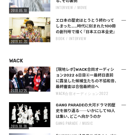
る、その裏側
INTERVIEW
MOVIE
2018.05.10
エロ本の歴史はとうとう終わって
しまった……時代に刻まれた100冊
の創刊号で描く『日本エロ本全史』
BOOK
INTERVIEW
2019.07.23
WACK
【現地レポ】WACK合同オーディシ
ョン2022 6日目④ー最終日直前
に露呈した候補生たちの不協和音、
最終審査は合宿最終日へ
2022.03.25
WACK合宿オーディション2022
GANG PARADEの大河ドラマ的歴
史を振り返る──いかにして10人
は集い、どこへ向かうのか
GANG PARADE
MUSIC
2019.10.28