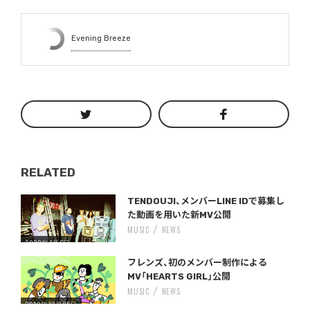
Evening Breeze
RELATED
Warning
/home/storywriter/storywriter.tokyo/public_html/wp-content/themes/StoryWriter/single.php
on line
: Undefined variable $post_id in
242
TENDOUJI、メンバーLINE IDで募集し
た動画を用いた新MV公開
MUSIC
NEWS
2020年1月6日
Warning
/home/storywriter/storywriter.tokyo/public_html/wp-content/themes/StoryWriter/single.php
on line
: Undefined variable $post_id in
242
フレンズ、初のメンバー制作による
MV「HEARTS GIRL」公開
MUSIC
NEWS
2019年12月25日