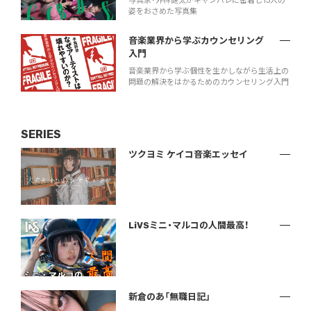
写真家・外林健太がギャンパレに密着し13人の
姿をおさめた写真集
音楽業界から学ぶカウンセリング
入門
音楽業界から学ぶ個性を生かしながら生活上の
問題の解決をはかるためのカウンセリング入門
SERIES
ツクヨミ ケイコ音楽エッセイ
LiVSミニ・マルコの人間最高！
新倉のあ「無職日記」