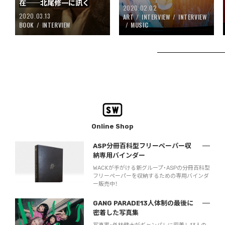
在──北尾修一に訊く
2020.02.02
2020.03.13
ART
INTERVIEW
INTERVIEW
BOOK
INTERVIEW
MUSIC
Online Shop
ASP分冊百科型フリーペーパー収
納専用バインダー
WACKが手がける新グループ・ASPの分冊百科型
フリーペーパーを収納するための専用バインダ
ー販売中！
GANG PARADE13人体制の最後に
密着した写真集