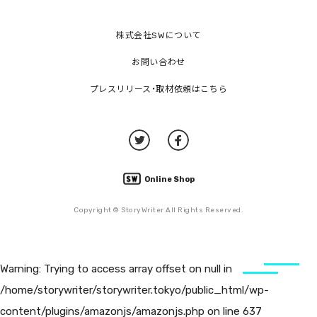
株式会社SWについて
お問い合わせ
プレスリリース・取材依頼はこちら
Online Shop
Copyright © StoryWriter All Rights Reserved.
Warning
: Trying to access array offset on null in
/home/storywriter/storywriter.tokyo/public_html/wp-
content/plugins/amazonjs/amazonjs.php
on line
637