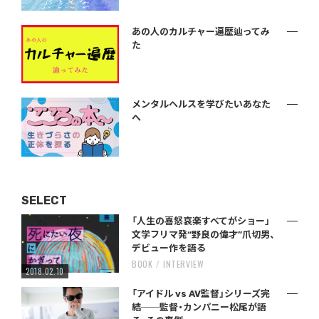
あの人のカルチャー遍歴辿ってみ
た
メンタルヘルスを学びたいあなた
へ
SELECT
「人生の喜怒哀楽すべてがショー」
文学フリマ発“野良の偉才”爪切男、
デビュー作を語る
BOOK
INTERVIEW
2018.02.10
「アイドル vs AV監督」シリーズ完
結──監督・カンパニー松尾が語