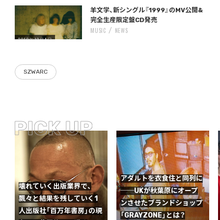
Warning
/home/storywriter/storywriter.tokyo/public_html/wp-content/themes/StoryWriter/single.php
on line
: Undefined variable $post_id in
242
羊文学、新シングル『1999』のMV公開&
完全生産限定盤CD発売
MUSIC
NEWS
2019年12月4日
SZWARC
アダルトを衣食住と同列に
壊れていく出版業界で、
──UKが秋葉原にオープ
飄々と結果を残していく1
ンさせたブランドショップ
人出版社「百万年書房」の現
「GRAYZONE」とは？