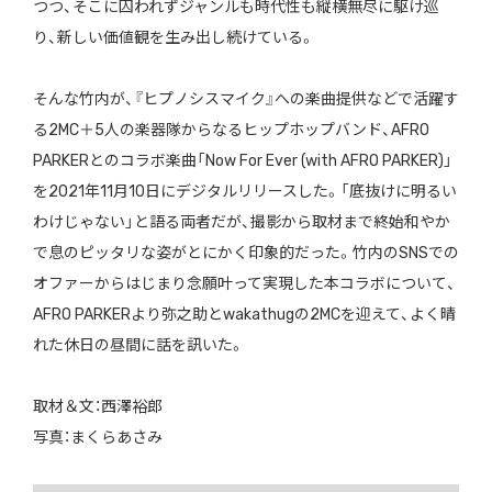
つつ、そこに囚われずジャンルも時代性も縦横無尽に駆け巡
り、新しい価値観を生み出し続けている。
そんな竹内が、『ヒプノシスマイク』への楽曲提供などで活躍す
る2MC＋5人の楽器隊からなるヒップホップバンド、AFRO
PARKERとのコラボ楽曲「Now For Ever (with AFRO PARKER)」
を2021年11月10日にデジタルリリースした。「底抜けに明るい
わけじゃない」と語る両者だが、撮影から取材まで終始和やか
で息のピッタリな姿がとにかく印象的だった。竹内のSNSでの
オファーからはじまり念願叶って実現した本コラボについて、
AFRO PARKERより弥之助とwakathugの2MCを迎えて、よく晴
れた休日の昼間に話を訊いた。
取材＆文：西澤裕郎
写真：まくらあさみ