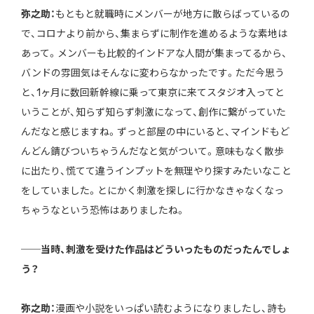
弥之助：
もともと就職時にメンバーが地方に散らばっているの
で、コロナより前から、集まらずに制作を進めるような素地は
あって。メンバーも比較的インドアな人間が集まってるから、
バンドの雰囲気はそんなに変わらなかったです。ただ今思う
と、1ヶ月に数回新幹線に乗って東京に来てスタジオ入ってと
いうことが、知らず知らず刺激になって、創作に繋がっていた
んだなと感じますね。ずっと部屋の中にいると、マインドもど
んどん錆びついちゃうんだなと気がついて。意味もなく散歩
に出たり、慌てて違うインプットを無理やり探すみたいなこと
をしていました。とにかく刺激を探しに行かなきゃなくなっ
ちゃうなという恐怖はありましたね。
──当時、刺激を受けた作品はどういったものだったんでしょ
う？
弥之助：
漫画や小説をいっぱい読むようになりましたし、詩も