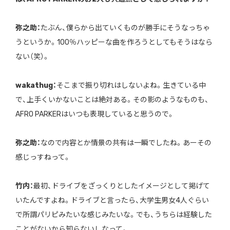
弥之助：
たぶん、僕らから出ていくものが勝手にそうなっちゃ
うというか。100％ハッピーな曲を作ろうとしてもそうはなら
ない（笑）。
wakathug：
そこまで振り切れはしないよね。生きている中
で、上手くいかないことは絶対ある。その影のようなものも、
AFRO PARKERはいつも表現していると思うので。
弥之助：
なので内容とか情景の共有は一瞬でしたね。あーその
感じっすねって。
竹内：
最初、ドライブをざっくりとしたイメージとして掲げて
いたんですよね。ドライブと言ったら、大学生男女4人ぐらい
で所謂パリピみたいな感じみたいな。でも、うちらは経験した
ことがないから知らないしなって。