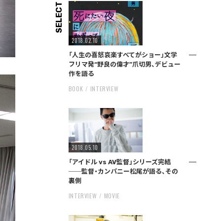
SELECT
2018.02.10
「人生の喜怒哀楽すべてがショー」文学
フリマ発“野良の偉才”爪切男、デビュー
作を語る
BOOK
INTERVIEW
2018.05.10
「アイドル vs AV監督」シリーズ完結
──監督・カンパニー松尾が語る、その
裏側
INTERVIEW
MOVIE