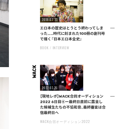
2019.07.23
エロ本の歴史はとうとう終わってしま
った……時代に刻まれた100冊の創刊号
で描く『日本エロ本全史』
BOOK
INTERVIEW
WACK
2022.03.25
【現地レポ】WACK合同オーディション
2022 6日目④ー最終日直前に露呈し
た候補生たちの不協和音、最終審査は合
宿最終日へ
WACK合宿オーディション2022