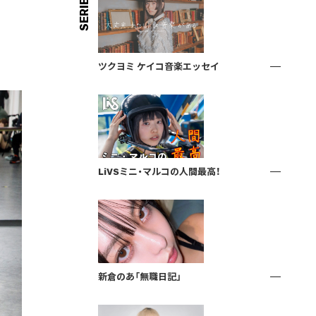
SERIES
ツクヨミ ケイコ音楽エッセイ
LiVSミニ・マルコの人間最高！
新倉のあ「無職日記」