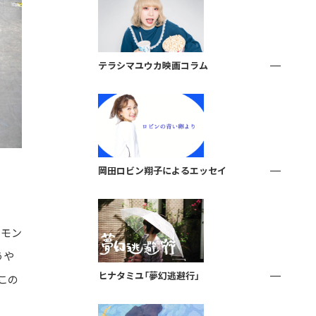
テラシマユウカ映画コラム
岡田ロビン翔子によるエッセイ
ーモン
うや
ヒナタミユ「夢幻逃避行」
、この