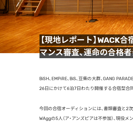
【現地レポート】WACK合
マンス審査、運命の合格者
BiSH、EMPiRE、BiS、豆柴の大群、GANG PA
26日にかけて6泊7日わたり開催する合宿型合同
今回の合宿オーディションには、書類審査と2次
WAggの5人（ア・アンズピアは不参加）、現役