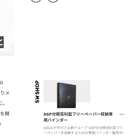
と
G
SW SHOP
よりメ
に。
ヴを開
ASP分冊百科型フリーペーパー収納専
用バインダー
G
WACKが手がける新グループ・ASPの分冊百科型フリ
ーペーパーを収納するための専用バインダー販売中！