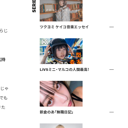
SERIES
ツクヨミ ケイコ音楽エッセイ
らじ
気持
LiVSミニ・マルコの人間最高！
間じゃ
でも
きた
新倉のあ「無職日記」