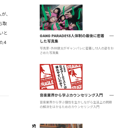
人が、
ち取
いと
GANG PARADE13人体制の最後に密着
した写真集
た4
写真家・外林健太がギャンパレに密着し13人の姿をお
さめた写真集
音楽業界から学ぶカウンセリング入門
音楽業界から学ぶ個性を生かしながら生活上の問題
の解決をはかるためのカウンセリング入門