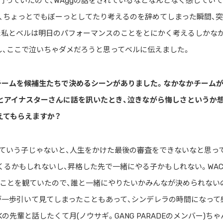
っていたので、WAggの話をされているなとなんとなく感じていて
、ちょっとでもぼーっとしてたり考えるのを辞めてしまった瞬間、
た私とベルは明日のパフォーマンスのことをとにかく考えるしかな
し、ここで泣いちゃダメだろうと思ってベルに伝えました。
チームを候補生たちで決めるシーンがありました。なかなかチーム
とアイナスターさんに話を訊いたとき、泣きながら悔しさというか
えてもらえますか？
ていう子じゃないと、人生をかけた最後の審査をできないなと思っ
くるかもしれないし、昇格した先で一緒にやる子かもしれない。WAC
ことを観ていたので、誰と一緒にやりたいかみんなが決められない
が一歩引いて見てしまったこともあって、シンデレラの時間になって
先輩と話したくて月(ノウサギ。GANG PARADEのメンバー)ちゃ