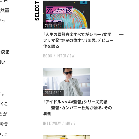
。合
SELECT
突然置
かっ
2018.02.10
「人生の喜怒哀楽すべてがショー」文学
フリマ発“野良の偉才”爪切男、デビュー
作を語る
が決ま
BOOK
INTERVIEW
想い
2018.05.10
て。
「アイドル vs AV監督」シリーズ完結
Kに
──監督・カンパニー松尾が語る、その
裏側
のが
INTERVIEW
MOVIE
感情
んに