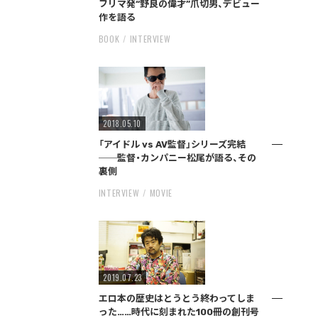
フリマ発“野良の偉才”爪切男、デビュー
作を語る
BOOK
INTERVIEW
2018.05.10
「アイドル vs AV監督」シリーズ完結
──監督・カンパニー松尾が語る、その
裏側
INTERVIEW
MOVIE
2019.07.23
エロ本の歴史はとうとう終わってしま
った……時代に刻まれた100冊の創刊号