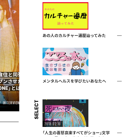
あの人のカルチャー遍歴辿ってみた
食住と同列に──UKが
壊れていく出版業界で、飄々と
プンさせたブランドショ
残していく1人出版社「百万年書
メンタルヘルスを学びたいあなたへ
ONE」とは？
現在──北尾修一に訊く
2020.03.13
SELECT
INTERVIEW
MUSIC
BOOK
INTERVIEW
2018.02.10
「人生の喜怒哀楽すべてがショー」文学