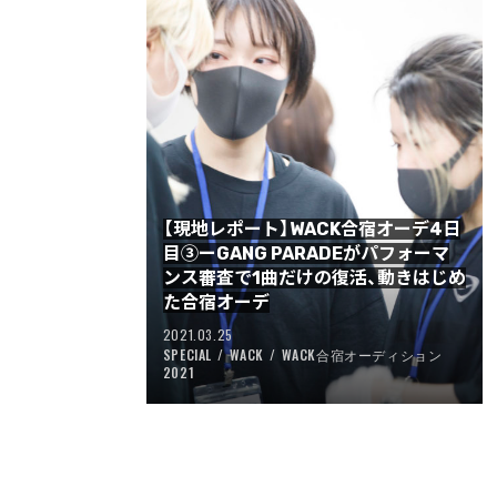
【現地レポート】WACK合宿オーデ4日
目③ーGANG PARADEがパフォーマ
ンス審査で1曲だけの復活、動きはじめ
た合宿オーデ
2021.03.25
SPECIAL
WACK
WACK合宿オーディション
2021