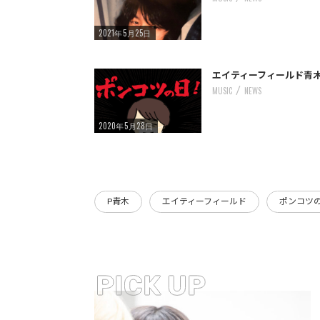
ストリートを愛するカルチャー・マガジン
2021年5月25日
/home/storywriter/storywriter.tokyo/public_html/wp-content/themes/StoryWriter/single.php
: Undefined variable $post_id in
Warning
on line
242
エイティーフィールド青木
MUSIC
NEWS
2020年5月28日
P青木
エイティーフィールド
ポンコツ