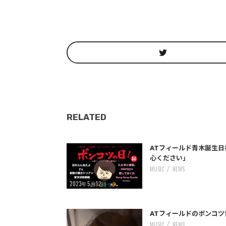
RELATED
/home/storywriter/storywriter.tokyo/public_html/wp-content/themes/StoryWriter/single.php
: Undefined variable $post_id in
Warning
on line
242
ATフィールド青木誕生日
心ください」
MUSIC
NEWS
2023年5月12日
/home/storywriter/storywriter.tokyo/public_html/wp-content/themes/StoryWriter/single.php
: Undefined variable $post_id in
Warning
on line
242
ATフィールドのポンコツ
MUSIC
NEWS