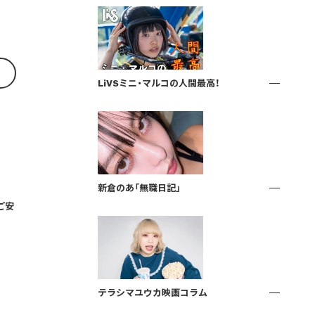
LiVSミニ・マルコの人間最高！
新倉のあ「無職日記」
ご安
テラシマユウカ映画コラム