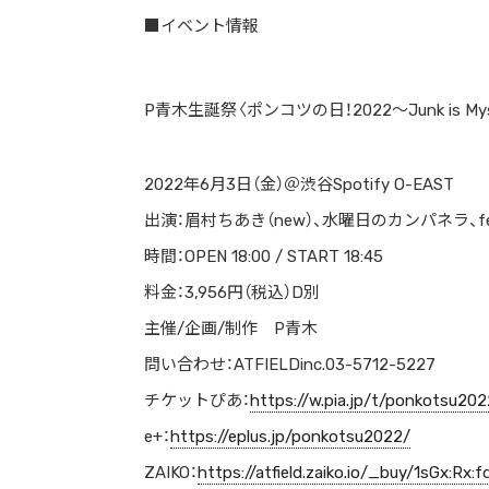
■イベント情報
P青木生誕祭〈ポンコツの日！2022〜Junk is Mys
2022年6月3日（金）＠渋谷Spotify O-EAST
出演：眉村ちあき（new）、水曜日のカンパネラ、femme f
時間：OPEN 18:00 / START 18:45
料金：3,956円（税込）D別
主催/企画/制作 P青木
問い合わせ：ATFIELDinc.03-5712-5227
チケットぴあ：
https://w.pia.jp/t/ponkotsu202
e+：
https://eplus.jp/ponkotsu2022/
ZAIKO：
https://atfield.zaiko.io/_buy/1sGx:Rx:f