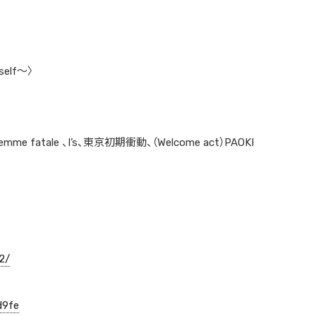
elf〜〉
atale 、I’s、東京初期衝動、（Welcome act）PAOKI
2/
d9fe