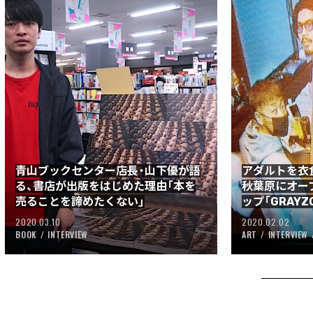
青山ブックセンター店長・山下優が語
アダルトを衣
る、書店が出版をはじめた理由「本を
秋葉原にオー
売ることを諦めたくない」
ップ「GRAYZ
2020.03.10
2020.02.02
BOOK
INTERVIEW
ART
INTERVIEW