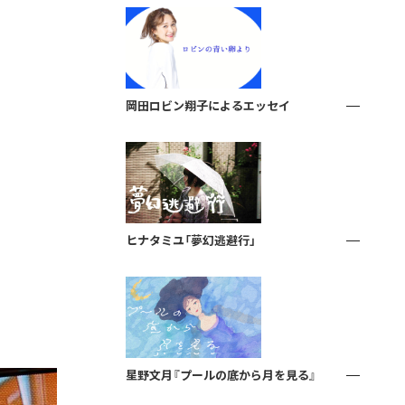
岡田ロビン翔子によるエッセイ
ヒナタミユ「夢幻逃避行」
星野文月『プールの底から月を見る』