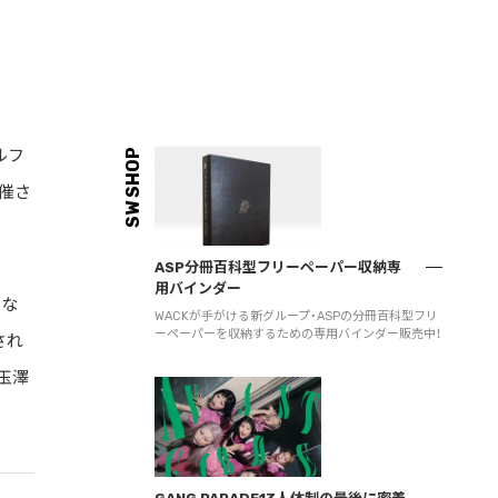
ルフ
SW SHOP
開催さ
ASP分冊百科型フリーペーパー収納専
用バインダー
とな
WACKが手がける新グループ・ASPの分冊百科型フリ
ーペーパーを収納するための専用バインダー販売中！
され
（玉澤