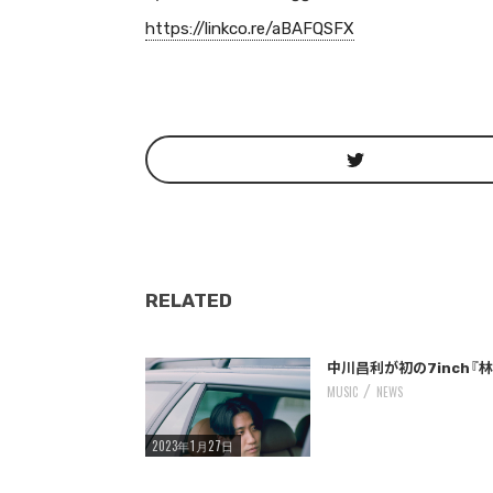
https://linkco.re/aBAFQSFX
RELATED
/home/storywriter/storywriter.tokyo/public_html/wp-content/themes/StoryWriter/single.php
: Undefined variable $post_id in
Warning
on line
242
中川昌利が初の7inch
MUSIC
NEWS
2023年1月27日