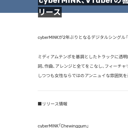
cyberMINK、VTub
リース
cyberMINKが2年ぶりとなるデジタルシングル『C
ミディアムテンポを基調としたトラックに透明度
詞、作曲、アレンジと全てをこなし、フィーチャ
しつつも女性ならではのアンニュイな雰囲気を
■リリース情報
cyberMINK「Chewinggum」