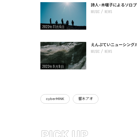
/home/storywriter/storywriter.tokyo/public_html/wp-content/themes/StoryWriter/single.php
: Undefined variable $post_id in
Warning
on line
242
詩人・木囃子によるソロプ
MUSIC
NEWS
2022年11月6日
/home/storywriter/storywriter.tokyo/public_html/wp-content/themes/StoryWriter/single.php
: Undefined variable $post_id in
Warning
on line
242
えんぷていニューシングル「
MUSIC
NEWS
2022年9月9日
cyberMINK
響木アオ