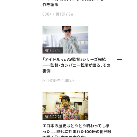
作を語る
BOOK
INTERVIEW
2018.05.10
「アイドル vs AV監督」シリーズ完結
──監督・カンパニー松尾が語る、その
裏側
INTERVIEW
MOVIE
2019.07.23
エロ本の歴史はとうとう終わってしま
った……時代に刻まれた100冊の創刊号