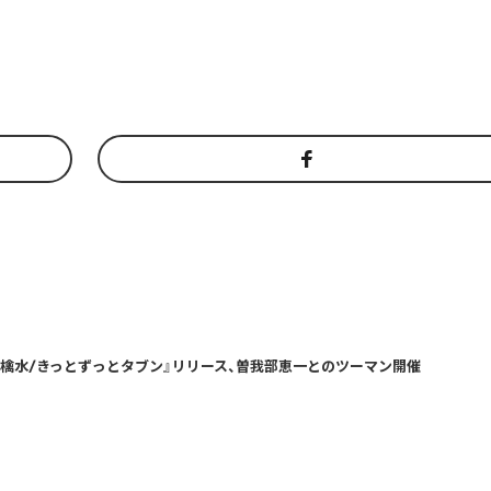
『林檎水/きっとずっとタブン』リリース、曽我部恵一とのツーマン開催