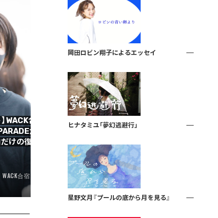
岡田ロビン翔子によるエッセイ
】WACK合宿オーデ4日
ヒナタミユ「夢幻逃避行」
 PARADEがパフォーマ
壊れていく出版業界で、飄々と
曲だけの復活、動きはじめ
残していく1人出版社「百万年書
現在──北尾修一に訊く
2020.03.13
WACK合宿オーディション
BOOK
INTERVIEW
星野文月『プールの底から月を見る』