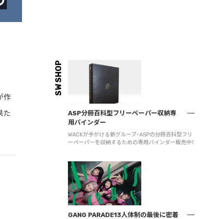
リ
SW SHOP
が作
果た
ASP分冊百科型フリーペーパー収納専
用バインダー
WACKが手がける新グループ・ASPの分冊百科型フリ
ーペーパーを収納するための専用バインダー販売中！
GANG PARADE13人体制の最後に密着