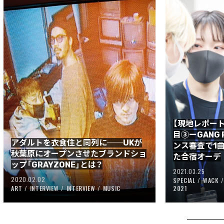
【現地レポート
目③ーGANG
アダルトを衣食住と同列に──UKが
ンス審査で1
秋葉原にオープンさせたブランドショ
た合宿オーデ
ップ「GRAYZONE」とは？
2021.03.25
2020.02.02
SPECIAL
WACK
ART
INTERVIEW
INTERVIEW
MUSIC
2021