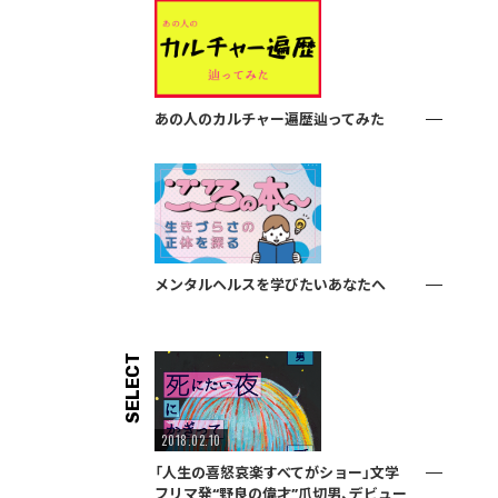
あの人のカルチャー遍歴辿ってみた
メンタルヘルスを学びたいあなたへ
SELECT
2018.02.10
「人生の喜怒哀楽すべてがショー」文学
フリマ発“野良の偉才”爪切男、デビュー