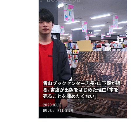
ストリートを愛するカルチャー・マガジン
青山ブックセンター店長・山下優が語
る、書店が出版をはじめた理由「本を
売ることを諦めたくない」
2020.03.10
BOOK
INTERVIEW