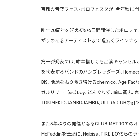
京都の音楽フェス・ボロフェスタが、今年秋に開
昨年20周年を迎え初の6日間開催したボロフェ
がりのあるアーティストまで幅広くラインナッ
第一弾発表では、昨年惜しくも出演キャンセル
を代表するバンドのハンブレッダーズ、Homec
BiS、話題を振り撒き続けるchelmico、Age 
ガルリリー、（sic）boy、どんぐりず、崎山蒼志、家主、ホス
TOKIMEKI☆JAMBOJAMBO、ULTRA CUB
また3年ぶりの開催となるCLUB METROで
McFaddinを筆頭に、Neibiss、FIRE BOY