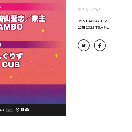
MUSIC
NEWS
BY
STORYWRITER
公開 2022年8月9日