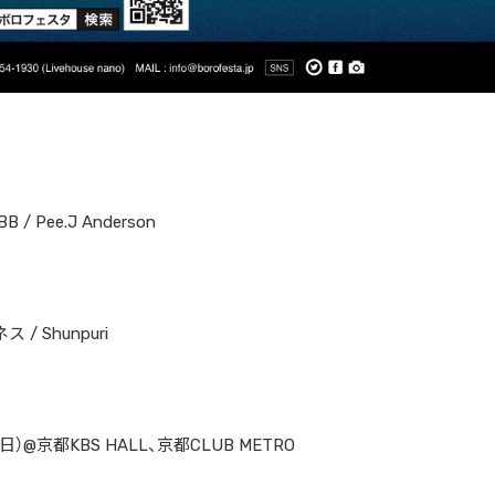
BB / Pee.J Anderson
ス / Shunpuri
（日）@京都KBS HALL、京都CLUB METRO