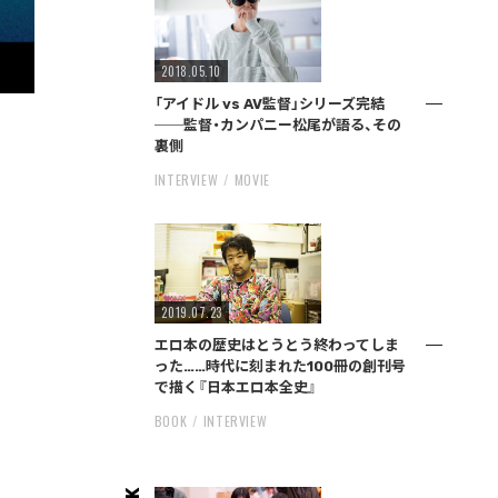
2018.05.10
「アイドル vs AV監督」シリーズ完結
──監督・カンパニー松尾が語る、その
裏側
INTERVIEW
MOVIE
2019.07.23
エロ本の歴史はとうとう終わってしま
った……時代に刻まれた100冊の創刊号
で描く『日本エロ本全史』
BOOK
INTERVIEW