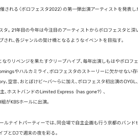
催される〈ボロフェスタ2022〉の第一弾出演アーティストを発表し
スタ。21年目の今年は今注目のアーティストからボロフェスタと深
プされ、各ジャンルの架け橋となるようなイベントを目指す。
となりリベンジを果たすクリープハイプ、毎年出演しもはやボロフ
omingsやハルカミライ、ボロフェスタのストーリーに欠かせない存
Factory、空音、おとぼけビ～バ～らに加え、ボロフェスタ初出演のDYGL
トバンドのLimited Express （has gone?） 、
の計18組がKBSホールに出演。
のオールナイトパーティーでは、同会場で自主企画も行う京都のバンドt
SらのライブとDJで週末の夜を彩る。