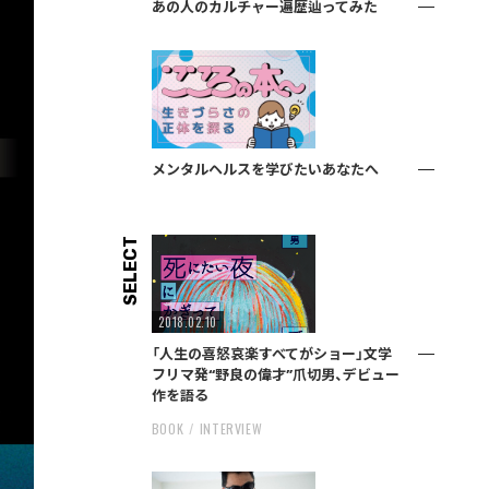
あの人のカルチャー遍歴辿ってみた
メンタルヘルスを学びたいあなたへ
SELECT
2018.02.10
「人生の喜怒哀楽すべてがショー」文学
フリマ発“野良の偉才”爪切男、デビュー
作を語る
BOOK
INTERVIEW