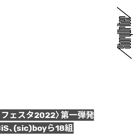
フェスタ2022〉第一弾発
、(sic)boyら18組