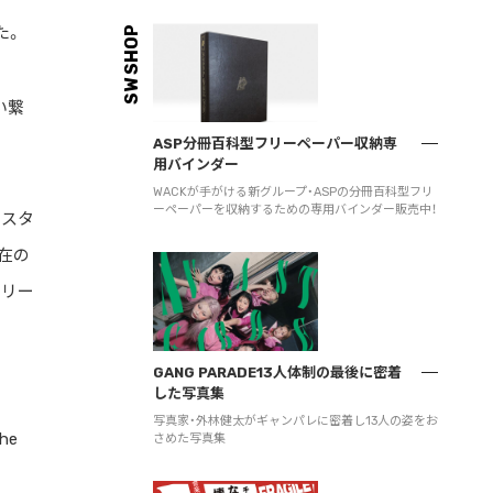
た。
SW SHOP
い繋
ASP分冊百科型フリーペーパー収納専
用バインダー
WACKが手がける新グループ・ASPの分冊百科型フリ
ーペーパーを収納するための専用バインダー販売中！
ェスタ
在の
、リー
GANG PARADE13人体制の最後に密着
した写真集
写真家・外林健太がギャンパレに密着し13人の姿をお
he
さめた写真集