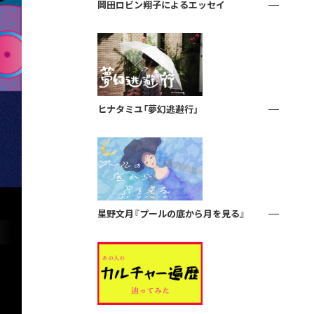
岡田ロビン翔子によるエッセイ
ヒナタミユ「夢幻逃避行」
星野文月『プールの底から月を見る』