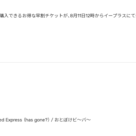
FFで購入できるお得な早割チケットが、8月11日12時からイープラスに
ited Express （has gone?） / おとぼけビ～バ～