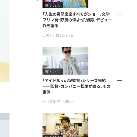
2018.02.10
「人生の喜怒哀楽すべてがショー」文学
フリマ発“野良の偉才”爪切男、デビュー
作を語る
BOOK
INTERVIEW
2018.05.10
「アイドル vs AV監督」シリーズ完結
──監督・カンパニー松尾が語る、その
裏側
INTERVIEW
MOVIE