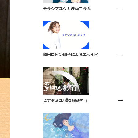
テラシマユウカ映画コラム
岡田ロビン翔子によるエッセイ
ヒナタミユ「夢幻逃避行」