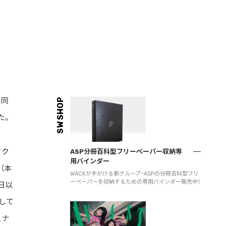
。同
SW SHOP
た。
ドク
ASP分冊百科型フリーペーパー収納専
用バインダー
（本
WACKが手がける新グループ・ASPの分冊百科型フリ
ーペーパーを収納するための専用バインダー販売中！
日以
して
、ナ