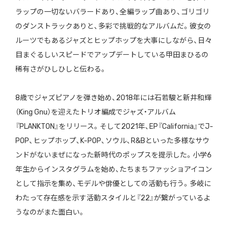
ラップの一切ないバラードあり、全編ラップ曲あり、ゴリゴリ
のダンストラックありと、多彩で挑戦的なアルバムだ。彼女の
ルーツでもあるジャズとヒップホップを大事にしながら、日々
目まぐるしいスピードでアップデートしている甲田まひるの
稀有さがひしひしと伝わる。
8歳でジャズピアノを弾き始め、2018年には石若駿と新井和輝
（King Gnu）を迎えたトリオ編成でジャズ・アルバム
『PLANKTON』をリリース。そして2021年、EP『California』でJ-
POP、ヒップホップ、K-POP、ソウル、R&Bといった多様なサウ
ンドがないまぜになった新時代のポップスを提示した。小学6
年生からインスタグラムを始め、たちまちファッショアイコン
として指示を集め、モデルや俳優としての活動も行う。多岐に
わたって存在感を示す活動スタイルと『22』が繋がっているよ
うなのがまた面白い。