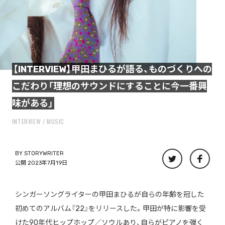
【INTERVIEW】甲田まひるが語る、ものづくりへの
こだわり「理想のサウンドにすることに今一番興
味がある」
INTERVIEW
MUSIC
BY
STORYWRITER
公開 2023年7月19日
シンガーソングライターの甲田まひるが自らの年齢を冠した
初めてのアルバム『22』をリリースした。甲田が特に影響を受
けた90年代ヒップホップ／ソウルあり、自らがピアノを弾く