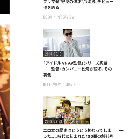
フリマ発“野良の偉才”爪切男、デビュー
作を語る
BOOK
INTERVIEW
2018.05.10
「アイドル vs AV監督」シリーズ完結
──監督・カンパニー松尾が語る、その
裏側
INTERVIEW
MOVIE
2019.07.23
エロ本の歴史はとうとう終わってしま
った……時代に刻まれた100冊の創刊号