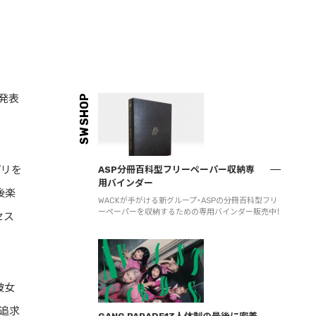
を発表
SW SHOP
プリを
ASP分冊百科型フリーペーパー収納専
用バインダー
後楽
WACKが手がける新グループ・ASPの分冊百科型フリ
ーペーパーを収納するための専用バインダー販売中！
セス
彼女
追求