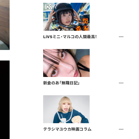
LiVSミニ・マルコの人間最高！
新倉のあ「無職日記」
テラシマユウカ映画コラム