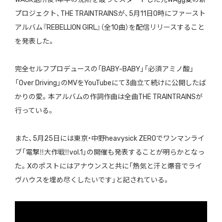
プロジェクト、THE TRAINTRAINSが、5月11日0時にファースト
アルバム『REBELLION GIRL』（全10曲）を配信リリースすること
を発表した。
完全セルフプロデュースの「BABY-BABY」「必須アミノ酸」
「Over Driving」のMVをYouTubeにて3曲立て続けに公開したば
かりの愛。本アルバムの作詞作曲は全曲THE TRAINTRAINSが
行っている。
また、5月25日には東京・中野heavysick ZEROでワンマンライ
ブ「電撃‼︎大作戦‼︎vol.1」の開催も発表することが明らかとなっ
た。Xのポストにはアナウンスと共に「熱気と汗と爆音でライ
ヴハウスを埋め尽くしたいです」と記されている。