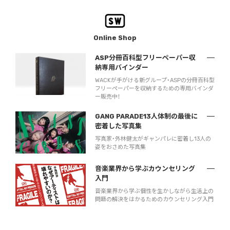
Online Shop
ASP分冊百科型フリーペーパー収
納専用バインダー
WACKが手がける新グループ・ASPの分冊百科型
フリーペーパーを収納するための専用バインダ
ー販売中！
GANG PARADE13人体制の最後に
密着した写真集
写真家・外林健太がギャンパレに密着し13人の
姿をおさめた写真集
音楽業界から学ぶカウンセリング
入門
音楽業界から学ぶ個性を生かしながら生活上の
問題の解決をはかるためのカウンセリング入門