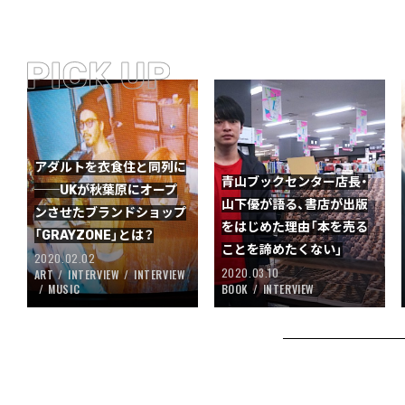
アダルトを衣食住と同列に
青山ブックセンター店長・
──UKが秋葉原にオープ
山下優が語る、書店が出版
ンさせたブランドショップ
をはじめた理由「本を売る
「GRAYZONE」とは？
ことを諦めたくない」
2020.02.02
2020.03.10
ART
INTERVIEW
INTERVIEW
MUSIC
BOOK
INTERVIEW