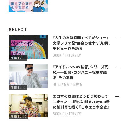
SELECT
「人生の喜怒哀楽すべてがショー」
文学フリマ発“野良の偉才”爪切男、
デビュー作を語る
BOOK
INTERVIEW
2018.02.10
「アイドル vs AV監督」シリーズ完
結──監督・カンパニー松尾が語
る、その裏側
INTERVIEW
MOVIE
2018.05.10
エロ本の歴史はとうとう終わって
しまった……時代に刻まれた100冊
の創刊号で描く『日本エロ本全史』
BOOK
INTERVIEW
2019.07.23