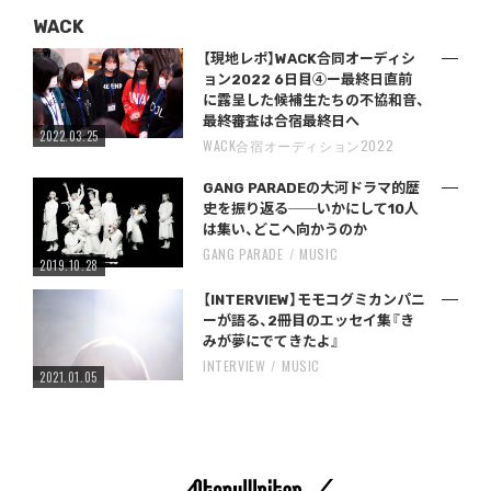
WACK
【現地レポ】WACK合同オーディシ
ョン2022 6日目④ー最終日直前
に露呈した候補生たちの不協和音、
最終審査は合宿最終日へ
2022.03.25
WACK合宿オーディション2022
GANG PARADEの大河ドラマ的歴
史を振り返る──いかにして10人
は集い、どこへ向かうのか
GANG PARADE
MUSIC
2019.10.28
【INTERVIEW】モモコグミカンパニ
ーが語る、2冊目のエッセイ集『き
みが夢にでてきたよ』
INTERVIEW
MUSIC
2021.01.05