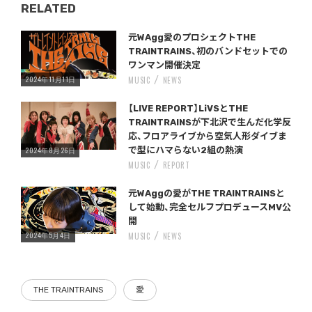
RELATED
Warning
/home/storywriter/storywriter.tokyo/public_html/wp-content/themes/StoryWriter/single.php
on line
: Undefined variable $post_id in
242
元WAgg愛のプロシェクトTHE
TRAINTRAINS、初のバンドセットでの
ワンマン開催決定
2024年11月11日
MUSIC
NEWS
【LIVE REPORT】LiVSとTHE
TRAINTRAINSが下北沢で生んだ化学反
応、フロアライブから空気人形ダイブま
2024年8月26日
で型にハマらない2組の熱演
MUSIC
REPORT
Warning
/home/storywriter/storywriter.tokyo/public_html/wp-content/themes/StoryWriter/single.php
on line
: Undefined variable $post_id in
242
元WAggの愛がTHE TRAINTRAINSと
して始動、完全セルフプロデュースMV公
開
2024年5月4日
MUSIC
NEWS
THE TRAINTRAINS
愛