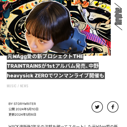
元WAgg愛の新プロシェクトTHE
TRAINTRAINSが1stアルバム発売、中野
heavysick ZEROでワンマンライブ開催も
MUSIC
NEWS
BY
STORYWRITER
公開 2024年5月10日
更新2024年5月8日
WACK退所後1年半の沈黙を破ってスタートした元WAgg愛の新