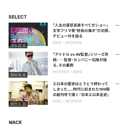
SELECT
「人生の喜怒哀楽すべてがショー」
文学フリマ発“野良の偉才”爪切男、
デビュー作を語る
BOOK
INTERVIEW
2018.02.10
「アイドル vs AV監督」シリーズ完
結──監督・カンパニー松尾が語
る、その裏側
INTERVIEW
MOVIE
2018.05.10
エロ本の歴史はとうとう終わって
しまった……時代に刻まれた100冊
の創刊号で描く『日本エロ本全史』
BOOK
INTERVIEW
2019.07.23
WACK