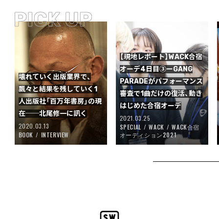
【現地レポート】WACK合宿
オーデ4日目③ーGANG
壊れていく出版業界で、
PARADEがパフォーマンス
飄々と結果を残していく1
審査で1曲だけの復活、動き
人出版社「百万年書房」の現
はじめた合宿オーデ
在──北尾修一に訊く
2021.03.25
2020.03.13
SPECIAL
WACK
WACK合宿
BOOK
INTERVIEW
オーディション2021