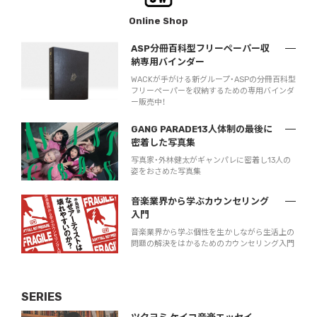
Online Shop
ASP分冊百科型フリーペーパー収
納専用バインダー
WACKが手がける新グループ・ASPの分冊百科型
フリーペーパーを収納するための専用バインダ
ー販売中！
GANG PARADE13人体制の最後に
密着した写真集
写真家・外林健太がギャンパレに密着し13人の
姿をおさめた写真集
音楽業界から学ぶカウンセリング
入門
音楽業界から学ぶ個性を生かしながら生活上の
問題の解決をはかるためのカウンセリング入門
SERIES