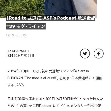
【Road to 武道館】ASP’s Podcast 放送後記
#29 モグ・ライアン
ASP’S PODCAST
BY
STORYWRITER
公開 2024年7月28日
2024年10月8日（火）、初の武道館ワンマン「We are in
BUDOKAN “The floor is all ours!!”」を東京・日本武道館にて開催
する、ASP。
日本武道館公演まであと100日（6月30日時点）となった彼女た
ちの「生の声」を毎日Podcastにてドキュメンタリー形式で配