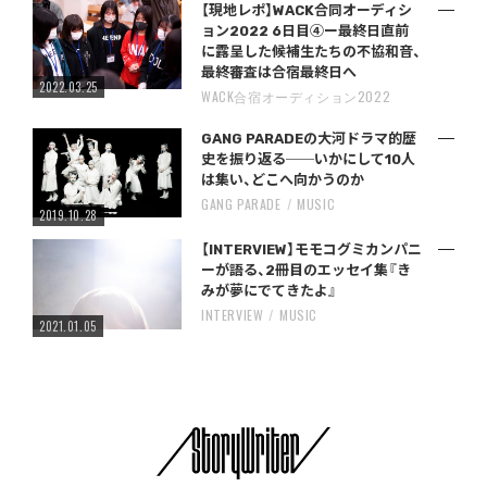
【現地レポ】WACK合同オーディシ
ョン2022 6日目④ー最終日直前
に露呈した候補生たちの不協和音、
最終審査は合宿最終日へ
2022.03.25
WACK合宿オーディション2022
GANG PARADEの大河ドラマ的歴
史を振り返る──いかにして10人
は集い、どこへ向かうのか
GANG PARADE
MUSIC
2019.10.28
【INTERVIEW】モモコグミカンパニ
ーが語る、2冊目のエッセイ集『き
みが夢にでてきたよ』
INTERVIEW
MUSIC
2021.01.05