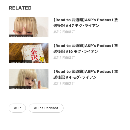
RELATED
Warning
/home/storywriter/storywriter.tokyo/public_html/wp-content/themes/StoryWriter/single.php
on line
: Undefined variable $post_id in
242
【Road to 武道館】ASP’s Podcast 放
送後記 #47 モグ・ライアン
ASP’S PODCAST
2024年8月15日
Warning
/home/storywriter/storywriter.tokyo/public_html/wp-content/themes/StoryWriter/single.php
on line
: Undefined variable $post_id in
242
【Road to 武道館】ASP’s Podcast 放
送後記 #16 モグ・ライアン
ASP’S PODCAST
2024年7月15日
Warning
/home/storywriter/storywriter.tokyo/public_html/wp-content/themes/StoryWriter/single.php
on line
: Undefined variable $post_id in
242
【Road to 武道館】ASP’s Podcast 放
送後記 #4 モグ・ライアン
ASP’S PODCAST
2024年7月3日
ASP
ASP’s Podcast