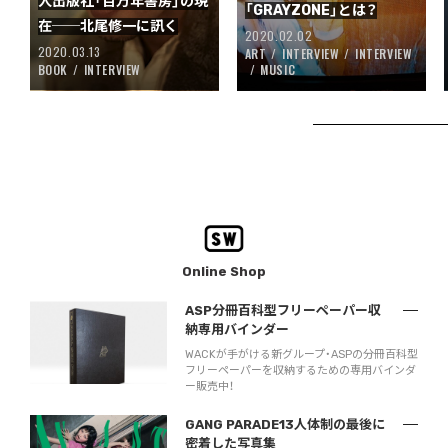
人出版社「百万年書房」の現
「GRAYZONE」とは？
在──北尾修一に訊く
2020.02.02
2020.03.13
ART
INTERVIEW
INTERVIEW
BOOK
INTERVIEW
MUSIC
Online Shop
ASP分冊百科型フリーペーパー収
納専用バインダー
WACKが手がける新グループ・ASPの分冊百科型
フリーペーパーを収納するための専用バインダ
ー販売中！
GANG PARADE13人体制の最後に
密着した写真集