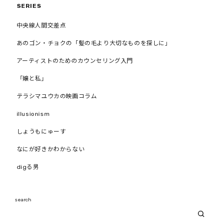
SERIES
中央線人間交差点
あのゴン・チョクの「髪の毛より大切なものを探しに」
アーティストのためのカウンセリング入門
「嬢と私」
テラシマユウカの映画コラム
illusionism
しょうもにゅーす
なにが好きかわからない
digる男
search