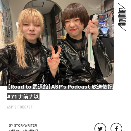
【Road to 武道館】ASP’s Podcast 放送後記
#71 ナ前ナ以
ASP’S PODCAST
BY
STORYWRITER