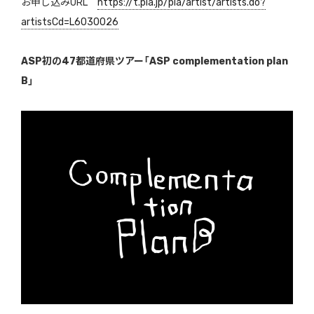
お申し込みURL
https://t.pia.jp/pia/artist/artists.do?
artistsCd=L6030026
ASP初の47都道府県ツアー「ASP complementation plan
B」