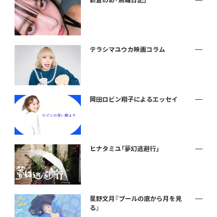
新倉のあ「無職日記」
テラシマユウカ映画コラム
岡田ロビン翔子によるエッセイ
ヒナタミユ「夢幻逃避行」
星野文月『プールの底から月を見
る』