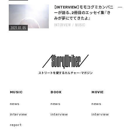
【INTERVIEW】モモコグミカンパニ
ーが語る、2冊目のエッセイ集『き
みが夢にでてきたよ』
INTERVIEW
MUSIC
2021.01.05
ストリートを愛するカルチャー・マガジン
MUSIC
BOOK
MOVIE
news
news
news
interview
interview
interview
report