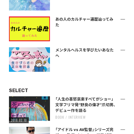
あの人のカルチャー遍歴辿ってみ
た
メンタルヘルスを学びたいあなた
へ
SELECT
「人生の喜怒哀楽すべてがショー」
文学フリマ発“野良の偉才”爪切男、
デビュー作を語る
BOOK
INTERVIEW
2018.02.10
「アイドル vs AV監督」シリーズ完