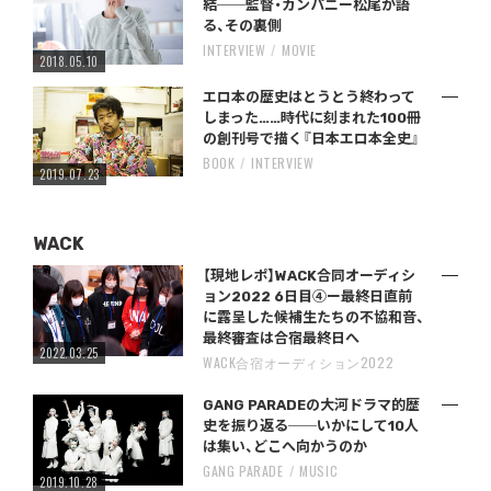
結──監督・カンパニー松尾が語
る、その裏側
INTERVIEW
MOVIE
2018.05.10
エロ本の歴史はとうとう終わって
しまった……時代に刻まれた100冊
の創刊号で描く『日本エロ本全史』
BOOK
INTERVIEW
2019.07.23
WACK
【現地レポ】WACK合同オーディシ
ョン2022 6日目④ー最終日直前
に露呈した候補生たちの不協和音、
最終審査は合宿最終日へ
2022.03.25
WACK合宿オーディション2022
GANG PARADEの大河ドラマ的歴
史を振り返る──いかにして10人
は集い、どこへ向かうのか
GANG PARADE
MUSIC
2019.10.28