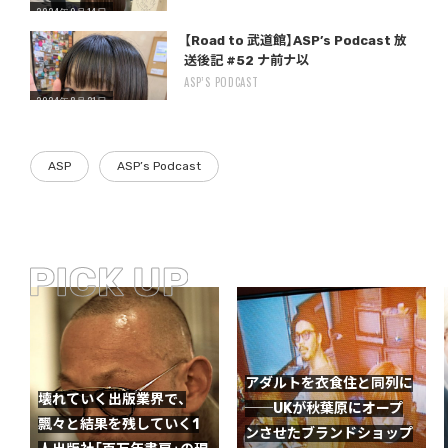
2024年9月14日
Warning
/home/storywriter/storywriter.tokyo/public_html/wp-content/themes/StoryWriter/single.php
on line
: Undefined variable $post_id in
242
【Road to 武道館】ASP’s Podcast 放
送後記 #52 ナ前ナ以
ASP’S PODCAST
2024年8月21日
ASP
ASP’s Podcast
アダルトを衣食住と同列に
壊れていく出版業界で、
──UKが秋葉原にオープ
飄々と結果を残していく1
ンさせたブランドショップ