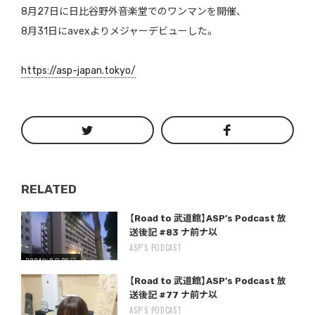
8月27日に日比谷野外音楽堂でのワンマンを開催、
8月31日にavexよりメジャーデビューした。
https://asp-japan.tokyo/
RELATED
Warning
/home/storywriter/storywriter.tokyo/public_html/wp-content/themes/StoryWriter/single.php
on line
: Undefined variable $post_id in
242
【Road to 武道館】ASP’s Podcast 放
送後記 #83 ナ前ナ以
ASP’S PODCAST
2024年9月20日
Warning
/home/storywriter/storywriter.tokyo/public_html/wp-content/themes/StoryWriter/single.php
on line
: Undefined variable $post_id in
242
【Road to 武道館】ASP’s Podcast 放
送後記 #77 ナ前ナ以
ASP’S PODCAST