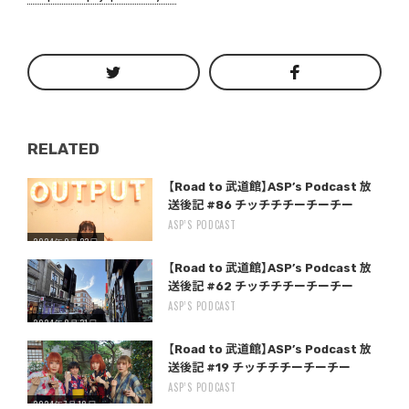
RELATED
Warning
/home/storywriter/storywriter.tokyo/public_html/wp-content/themes/StoryWriter/single.php
on line
: Undefined variable $post_id in
242
【Road to 武道館】ASP’s Podcast 放
送後記 #86 チッチチチーチーチー
ASP’S PODCAST
2024年9月23日
Warning
/home/storywriter/storywriter.tokyo/public_html/wp-content/themes/StoryWriter/single.php
on line
: Undefined variable $post_id in
242
【Road to 武道館】ASP’s Podcast 放
送後記 #62 チッチチチーチーチー
ASP’S PODCAST
2024年8月31日
Warning
/home/storywriter/storywriter.tokyo/public_html/wp-content/themes/StoryWriter/single.php
on line
: Undefined variable $post_id in
242
【Road to 武道館】ASP’s Podcast 放
送後記 #19 チッチチチーチーチー
ASP’S PODCAST
2024年7月18日