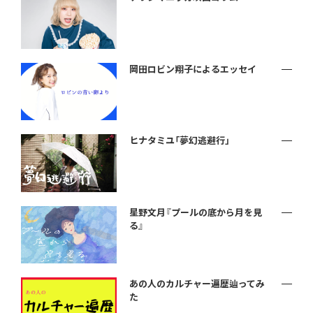
岡田ロビン翔子によるエッセイ
ヒナタミユ「夢幻逃避行」
星野文月『プールの底から月を見
る』
あの人のカルチャー遍歴辿ってみ
た