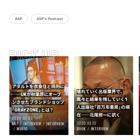
ASP
ASP’s Podcast
アダルトを衣食住と同列に
壊れていく出版業界で、
──UKが秋葉原にオープ
飄々と結果を残していく1
ンさせたブランドショップ
人出版社「百万年書房」の現
「GRAYZONE」とは？
在──北尾修一に訊く
2020.02.02
2020.03.13
ART
INTERVIEW
INTERVIEW
MUSIC
BOOK
INTERVIEW