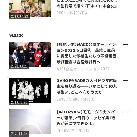
しまった……時代に刻まれた100冊
の創刊号で描く『日本エロ本全史』
BOOK
INTERVIEW
2019.07.23
WACK
【現地レポ】WACK合同オーディシ
ョン2022 6日目④ー最終日直前
に露呈した候補生たちの不協和音、
最終審査は合宿最終日へ
2022.03.25
WACK合宿オーディション2022
GANG PARADEの大河ドラマ的歴
史を振り返る──いかにして10人
は集い、どこへ向かうのか
GANG PARADE
MUSIC
2019.10.28
【INTERVIEW】モモコグミカンパニ
ーが語る、2冊目のエッセイ集『き
みが夢にでてきたよ』
INTERVIEW
MUSIC
2021.01.05