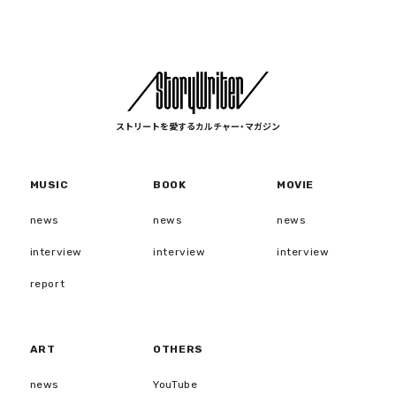
ストリートを愛するカルチャー・マガジン
MUSIC
BOOK
MOVIE
news
news
news
interview
interview
interview
report
ART
OTHERS
news
YouTube