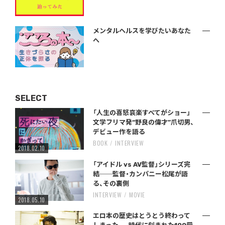
メンタルヘルスを学びたいあなた
へ
SELECT
「人生の喜怒哀楽すべてがショー」
文学フリマ発“野良の偉才”爪切男、
デビュー作を語る
BOOK
INTERVIEW
2018.02.10
「アイドル vs AV監督」シリーズ完
結──監督・カンパニー松尾が語
る、その裏側
INTERVIEW
MOVIE
2018.05.10
エロ本の歴史はとうとう終わって