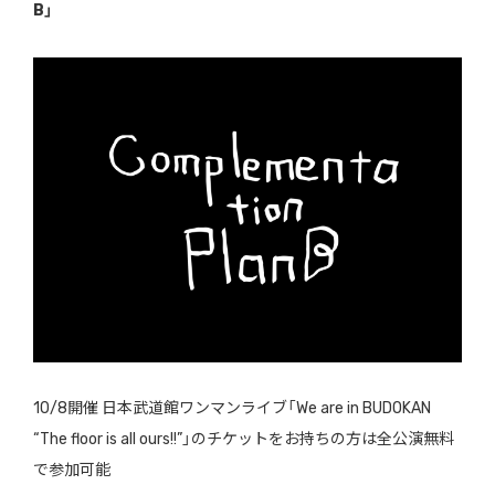
B」
10/8開催 日本武道館ワンマンライブ「We are in BUDOKAN
“The floor is all ours!!”」のチケットをお持ちの方は全公演無料
で参加可能