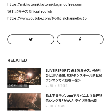
https://mikikotomikikotomikiko.jimdofree.com
鈴木実貴子ズ Official YouTub
https://www.youtube.com/@officialchannel6635
RELATED
Warning
/home/storywriter/storywriter.tokyo/public_html/wp-content/themes/StoryWriter/single.php
on line
: Undefined variable $post_id in
242
【LIVE REPORT】鈴木実貴子ズ、魂の叫
びと深い感謝、鶯谷ダンスホール新世紀
ワンマンで＜危機一発＞
2025年12月15日
MUSIC
REPORT
Warning
/home/storywriter/storywriter.tokyo/public_html/wp-content/themes/StoryWriter/single.php
on line
: Undefined variable $post_id in
242
鈴木実貴子ズ、2ndアルバムより先行配
信シングル「ががが」ライブ映像公開
MUSIC
NEWS
2025年12月2日