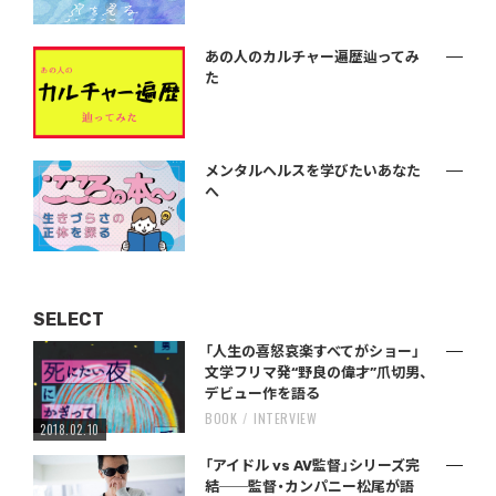
あの人のカルチャー遍歴辿ってみ
た
メンタルヘルスを学びたいあなた
へ
SELECT
「人生の喜怒哀楽すべてがショー」
文学フリマ発“野良の偉才”爪切男、
デビュー作を語る
BOOK
INTERVIEW
2018.02.10
「アイドル vs AV監督」シリーズ完
結──監督・カンパニー松尾が語