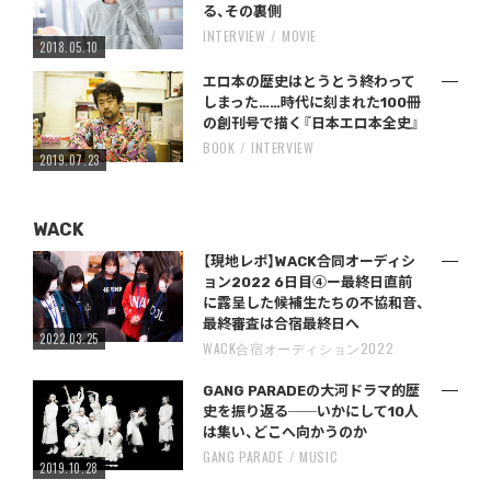
る、その裏側
INTERVIEW
MOVIE
2018.05.10
エロ本の歴史はとうとう終わって
しまった……時代に刻まれた100冊
の創刊号で描く『日本エロ本全史』
BOOK
INTERVIEW
2019.07.23
WACK
【現地レポ】WACK合同オーディシ
ョン2022 6日目④ー最終日直前
に露呈した候補生たちの不協和音、
最終審査は合宿最終日へ
2022.03.25
WACK合宿オーディション2022
GANG PARADEの大河ドラマ的歴
史を振り返る──いかにして10人
は集い、どこへ向かうのか
GANG PARADE
MUSIC
2019.10.28