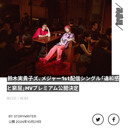
鈴木実貴子ズ、メジャー1st配信シングル「違和感
と窮屈」MVプレミアム公開決定
MUSIC
NEWS
BY
STORYWRITER
公開 2024年10月29日