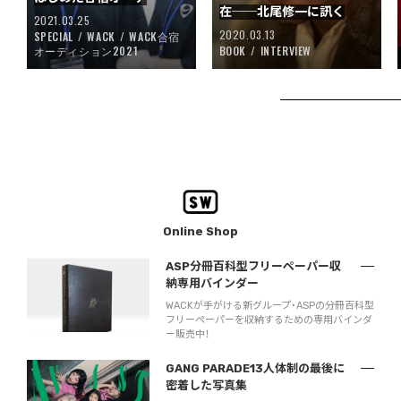
在──北尾修一に訊く
2021.03.25
2020.03.13
SPECIAL
WACK
WACK合宿
オーディション2021
BOOK
INTERVIEW
Online Shop
ASP分冊百科型フリーペーパー収
納専用バインダー
WACKが手がける新グループ・ASPの分冊百科型
フリーペーパーを収納するための専用バインダ
ー販売中！
GANG PARADE13人体制の最後に
密着した写真集