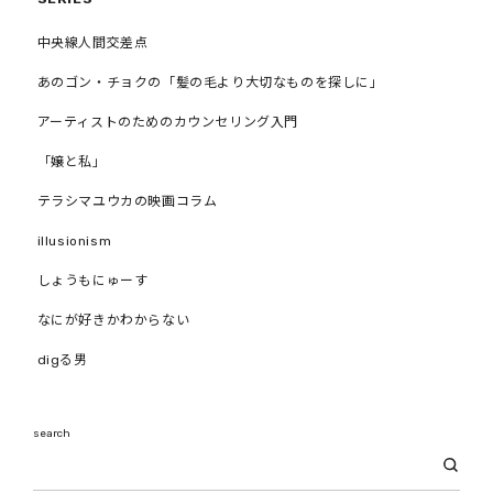
中央線人間交差点
あのゴン・チョクの「髪の毛より大切なものを探しに」
アーティストのためのカウンセリング入門
「嬢と私」
テラシマユウカの映画コラム
illusionism
しょうもにゅーす
なにが好きかわからない
digる男
search