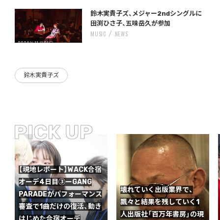
Warning
/home/storywriter/storywriter.tokyo/public_html/wp-content/themes/StoryWriter/single.php
on line
: Undefined variable $post_id in
242
鈴木実貴子ズ、メジャー2ndシングルに
田渕ひさ子、五味岳久が参加
MUSIC
NEWS
2024年11月21日
鈴木実貴子ズ
【現地レポート】WACK合宿
オーデ4日目③ーGANG
壊れていく出版業界で、
PARADEがパフォーマンス
飄々と結果を残していく1
審査で1曲だけの復活、動き
人出版社「百万年書房」の現
はじめた合宿オーデ