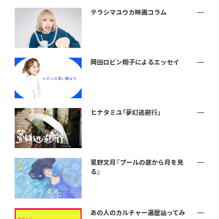
テラシマユウカ映画コラム
岡田ロビン翔子によるエッセイ
ヒナタミユ「夢幻逃避行」
星野文月『プールの底から月を見
る』
あの人のカルチャー遍歴辿ってみ