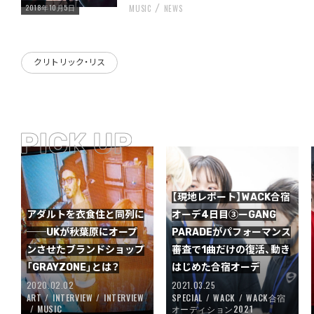
2018年10月5日
MUSIC
NEWS
クリトリック・リス
【現地レポート】WACK合宿
アダルトを衣食住と同列に
オーデ4日目③ーGANG
──UKが秋葉原にオープ
PARADEがパフォーマンス
ンさせたブランドショップ
審査で1曲だけの復活、動き
「GRAYZONE」とは？
はじめた合宿オーデ
2020.02.02
2021.03.25
ART
INTERVIEW
INTERVIEW
SPECIAL
WACK
WACK合宿
MUSIC
オーディション2021