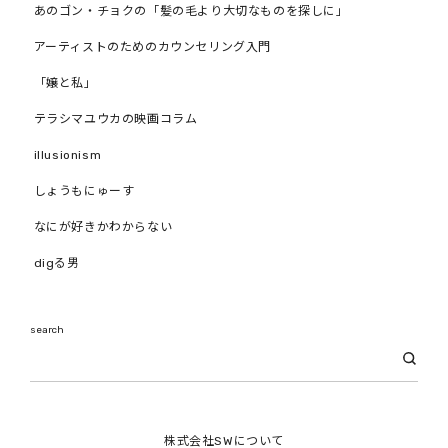
あのゴン・チョクの「髪の毛より大切なものを探しに」
アーティストのためのカウンセリング入門
「嬢と私」
テラシマユウカの映画コラム
illusionism
しょうもにゅーす
なにが好きかわからない
digる男
search
株式会社SWについて