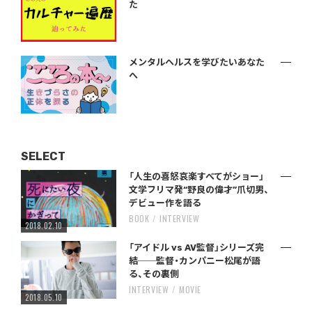
た
メンタルヘルスを学びたいあなた
へ
SELECT
「人生の喜怒哀楽すべてがショー」
文学フリマ発“野良の偉才”爪切男、
デビュー作を語る
BOOK
INTERVIEW
2018.02.10
「アイドル vs AV監督」シリーズ完
結──監督・カンパニー松尾が語
る、その裏側
INTERVIEW
MOVIE
2018.05.10