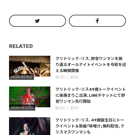
RELATED
Warning
/home/storywriter/storywriter.tokyo/public_html/wp-content/themes/StoryWriter/single.php
on line
: Undefined variable $post_id in
242
クリトリック・リス、野音ワンマンを振
り返るオールナイトイベントを令和を迎
える瞬間開催
2019年4月25日
MUSIC
NEWS
Warning
/home/storywriter/storywriter.tokyo/public_html/wp-content/themes/StoryWriter/single.php
on line
: Undefined variable $post_id in
242
クリトリック・リス49歳トークイベント
に後藤まりこ出演、LINEチケットにて野
音ワンマン先行開始
2018年10月17日
MUSIC
NEWS
Warning
/home/storywriter/storywriter.tokyo/public_html/wp-content/themes/StoryWriter/single.php
on line
: Undefined variable $post_id in
242
クリトリック・リス、49歳誕生日にトー
クイベント＆新曲「味噌汁」無料配信、ク
リスマスワンマンも