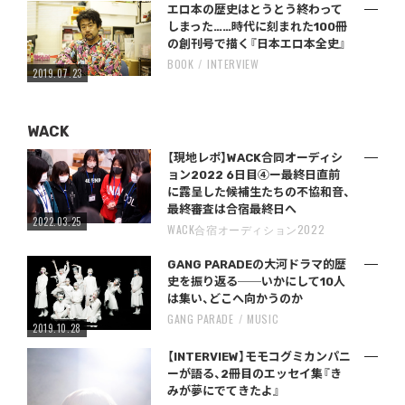
エロ本の歴史はとうとう終わって
しまった……時代に刻まれた100冊
の創刊号で描く『日本エロ本全史』
BOOK
INTERVIEW
2019.07.23
WACK
【現地レポ】WACK合同オーディシ
ョン2022 6日目④ー最終日直前
に露呈した候補生たちの不協和音、
最終審査は合宿最終日へ
2022.03.25
WACK合宿オーディション2022
GANG PARADEの大河ドラマ的歴
史を振り返る──いかにして10人
は集い、どこへ向かうのか
GANG PARADE
MUSIC
2019.10.28
【INTERVIEW】モモコグミカンパニ
ーが語る、2冊目のエッセイ集『き
みが夢にでてきたよ』