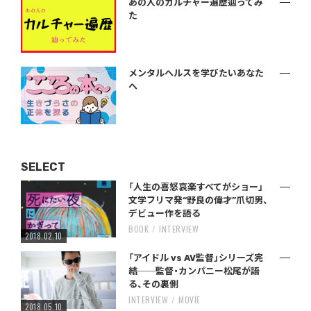
あの人のカルチャー遍歴辿ってみ
た
メンタルヘルスを学びたいあなた
へ
SELECT
「人生の喜怒哀楽すべてがショー」
文学フリマ発“野良の偉才”爪切男、
デビュー作を語る
BOOK
INTERVIEW
2018.02.10
「アイドル vs AV監督」シリーズ完
結──監督・カンパニー松尾が語
る、その裏側
INTERVIEW
MOVIE
2018.05.10