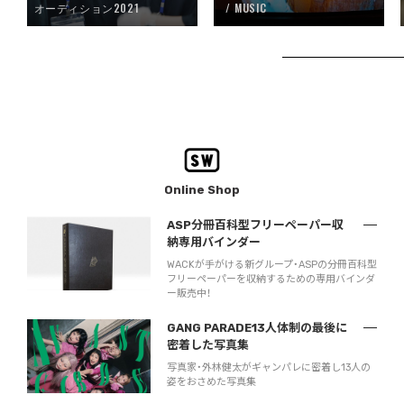
オーディション2021
MUSIC
Online Shop
ASP分冊百科型フリーペーパー収
納専用バインダー
WACKが手がける新グループ・ASPの分冊百科型
フリーペーパーを収納するための専用バインダ
ー販売中！
GANG PARADE13人体制の最後に
密着した写真集
写真家・外林健太がギャンパレに密着し13人の
姿をおさめた写真集