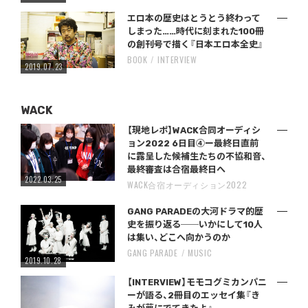
エロ本の歴史はとうとう終わって
しまった……時代に刻まれた100冊
の創刊号で描く『日本エロ本全史』
BOOK
INTERVIEW
2019.07.23
WACK
【現地レポ】WACK合同オーディシ
ョン2022 6日目④ー最終日直前
に露呈した候補生たちの不協和音、
最終審査は合宿最終日へ
2022.03.25
WACK合宿オーディション2022
GANG PARADEの大河ドラマ的歴
史を振り返る──いかにして10人
は集い、どこへ向かうのか
GANG PARADE
MUSIC
2019.10.28
【INTERVIEW】モモコグミカンパニ
ーが語る、2冊目のエッセイ集『き