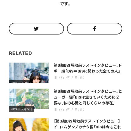
です。
RELATED
Warning
/home/storywriter/storywriter.tokyo/public_html/wp-content/themes/StoryWriter/single.php
on line
: Undefined variable $post_id in
242
第3期BiS解散前ラストインタビュー、ト
ギー編「BiS＝BiSに関わった全ての人」
INTERVIEW
MUSIC
2025年1月10日
Warning
/home/storywriter/storywriter.tokyo/public_html/wp-content/themes/StoryWriter/single.php
on line
: Undefined variable $post_id in
242
第3期BiS解散前ラストインタビュー、ヒ
ューガー編「BiSは生きていくために必
要な、私の心臓と同じくらいの存在」
2024年12月27日
INTERVIEW
MUSIC
Warning
/home/storywriter/storywriter.tokyo/public_html/wp-content/themes/StoryWriter/single.php
on line
: Undefined variable $post_id in
242
【第3期BiS解散前ラストインタビュー】
イコ・ムゲンノカナタ編「BiSは今もこれ