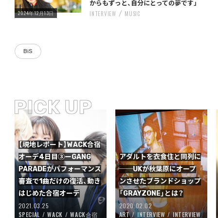
からもずっと、自分にとっての夢です」
2024年12月13日
INTERVIEW
MUSIC
BiS
【現地レポート】WACK合宿
オーデ4日目③ーGANG
アダルトを衣食住と同列に
PARADEがパフォーマンス
──UKが秋葉原にオープ
審査で1曲だけの復活、動き
ンさせたブランドショップ
はじめた合宿オーデ
「GRAYZONE」とは？
2021.03.25
2020.02.02
SPECIAL
WACK
WACK合宿
ART
INTERVIEW
INTERVIEW