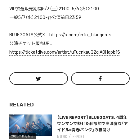
VIP抽選販売期間5/3（土）21:00-5/6（火）21:00
一般5/7（水）21:00-各公演前日23:59
BLUEGOATS公式X
https://x.com/info_bluegoats
公演チケット販売URL
https://ticketdive.com/artist/uTucnkauQ2qlA0Hqpb1S
RELATED
Warning
/home/storywriter/storywriter.tokyo/public_html/wp-content/themes/StoryWriter/single.php
on line
: Undefined variable $post_id in
242
【LIVE REPORT】BLUEGOATS、4周年
ワンマンで魅せた刹那的で高濃度な「ア
イドル×青春パンク」の幕開け
2025年11月17日
MUSIC
REPORT