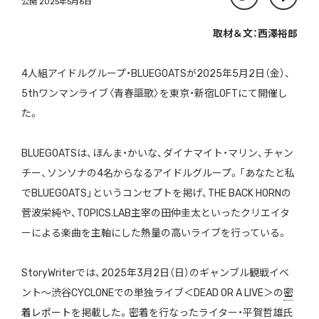
公開 2025年5月6日
取材＆文：西澤裕郎
4人組アイドルグループ・BLUEGOATSが2025年5月2日（金）、
5thワンマンライブ〈青春謳歌〉を東京・新宿LOFTにて開催し
た。
BLUEGOATSは、ほんま・かいな、ダイナマイト・マリン、チャン
チー、ソンソナの4名からなるアイドルグループ。「あなたと私
でBLUEGOATS」というコンセプトを掲げ、THE BACK HORNの
菅波栄純や、TOPICS.LAB主宰の田仲圭太といったクリエイタ
ーによる楽曲を主軸にした熱量の高いライブを行っている。
StoryWriterでは、2025年3月2日（日）のギャンブル観戦イベ
ント～渋谷CYCLONEでの単独ライブ＜DEAD OR A LIVE＞の
密
着レポート
を掲載した。密着を行なったライター・平賀哲雄氏