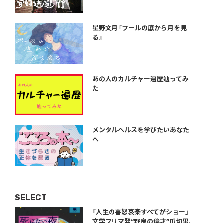
星野文月『プールの底から月を見
る』
あの人のカルチャー遍歴辿ってみ
た
メンタルヘルスを学びたいあなた
へ
SELECT
「人生の喜怒哀楽すべてがショー」
文学フリマ発“野良の偉才”爪切男、