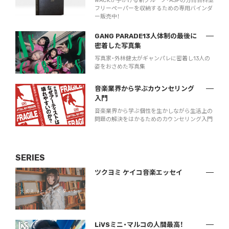
WACKが手がける新グループ・ASPの分冊百科型
フリーペーパーを収納するための専用バインダ
ー販売中！
GANG PARADE13人体制の最後に
密着した写真集
写真家・外林健太がギャンパレに密着し13人の
姿をおさめた写真集
音楽業界から学ぶカウンセリング
入門
音楽業界から学ぶ個性を生かしながら生活上の
問題の解決をはかるためのカウンセリング入門
SERIES
ツクヨミ ケイコ音楽エッセイ
LiVSミニ・マルコの人間最高！