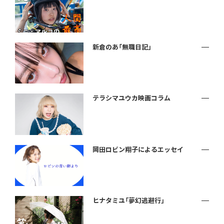
新倉のあ「無職日記」
テラシマユウカ映画コラム
岡田ロビン翔子によるエッセイ
ヒナタミユ「夢幻逃避行」