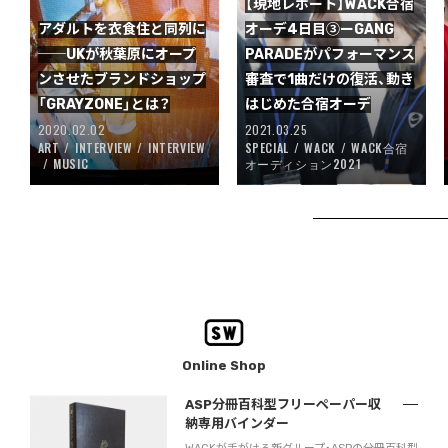
【現地レポート】WACK合宿
アダルトを衣食住と同列に
オーデ4日目③ーGANG
──UKが秋葉原にオープ
PARADEがパフォーマンス
ンさせたブランドショップ
審査で1曲だけの復活、動き
「GRAYZONE」とは？
はじめた合宿オーデ
2020.02.02
2021.03.25
ART
INTERVIEW
INTERVIEW
SPECIAL
WACK
WACK合宿
MUSIC
オーディション2021
Online Shop
ASP分冊百科型フリーペーパー収
納専用バインダー