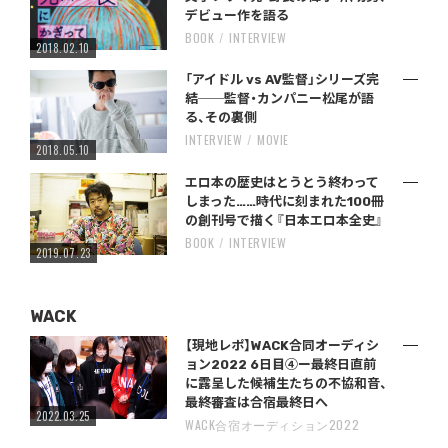
デビュー作を語る
BOOK
INTERVIEW
2018.02.10
「アイドル vs AV監督」シリーズ完
結──監督・カンパニー松尾が語
る、その裏側
INTERVIEW
MOVIE
2018.05.10
エロ本の歴史はとうとう終わって
しまった……時代に刻まれた100冊
の創刊号で描く『日本エロ本全史』
BOOK
INTERVIEW
2019.07.23
WACK
【現地レポ】WACK合同オーディシ
ョン2022 6日目④ー最終日直前
に露呈した候補生たちの不協和音、
最終審査は合宿最終日へ
2022.03.25
WACK合宿オーディション2022