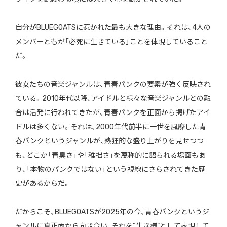
自分がBLUEGOATSに惹かれた最も大きな理由。それは、4人の
メンバーともが「必死に生きている」ことを体現していること
だ。
彼女たちの音楽ジャンルは、青春パンクの要素が強く反映され
ている。2010年代以降、アイドルと様々な音楽ジャンルとの融
合は活発に行われてきたが、青春パンクを正面から掲げたアイ
ドルは多くない。それは、2000年代前半に一世を風靡した青
春パンクというジャンルが、熱狂的な盛り上がりを見せつつ
も、どこか「青臭さ」や「稚拙さ」を蔑称的に語られる場面もあ
り、「本物のパンクではない」という視線にさらされてきた歴
史があるからだ。
だからこそ、BLUEGOATSが2025年の今、青春パンクというジ
ャンルに真正面から向き合い、それを“生き様”として表現して