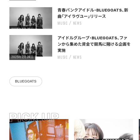
Warning
/home/storywriter/storywriter.tokyo/public_html/wp-content/themes/StoryWriter/single.php
on line
: Undefined variable $post_id in
242
青春パンクアイドル・BLUEGOATS、新
曲「アイラヴユー」リリース
MUSIC
NEWS
2025年4月30日
Warning
/home/storywriter/storywriter.tokyo/public_html/wp-content/themes/StoryWriter/single.php
on line
: Undefined variable $post_id in
242
アイドルグループ・BLUEGOATS、ファ
ンから集めた資金で競馬に賭ける企画を
実施
2025年2月24日
MUSIC
NEWS
BLUEGOATS