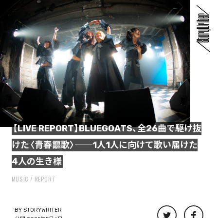
【LIVE REPORT】BLUEGOATS、全26曲で駆け抜
けた〈青春謳歌〉──1人1人に向けて歌い届けた
4人の生き様
MUSIC
REPORT
BY
STORYWRITER