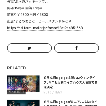
会場：湯河原パッキーボウル
開場 16時半 開演 17時半
前売り￥4800 当日￥5300
出店：よるのあじと ビールスタンドかどや
https://ssl.form-mailer.jp/fms/c92c19b4851568
RELATED
Warning
/home/storywriter/storywriter.tokyo/public_html/wp-content/themes/StoryWriter/single.php
on line
: Undefined variable $post_id in
242
めろん畑a go go主催ハロウィンライ
ブ、今年も足利ライブハウス大使館で開
催決定
2025年9月1日
MUSIC
NEWS
Warning
/home/storywriter/storywriter.tokyo/public_html/wp-content/themes/StoryWriter/single.php
on line
: Undefined variable $post_id in
242
めろん畑a go goがミニアルバム2タイ