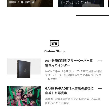
BOOK
INTERVIEW
オーディション2021
Online Shop
ASP分冊百科型フリーペーパー収
納専用バインダー
WACKが手がける新グループ・ASPの分冊百科型
フリーペーパーを収納するための専用バインダ
ー販売中！
GANG PARADE13人体制の最後に
密着した写真集
写真家・外林健太がギャンパレに密着し13人の
姿をおさめた写真集