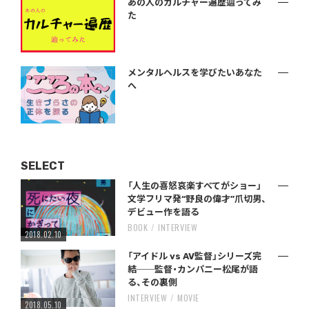
あの人のカルチャー遍歴辿ってみ
た
メンタルヘルスを学びたいあなた
へ
SELECT
「人生の喜怒哀楽すべてがショー」
文学フリマ発“野良の偉才”爪切男、
デビュー作を語る
BOOK
INTERVIEW
2018.02.10
「アイドル vs AV監督」シリーズ完
結──監督・カンパニー松尾が語
る、その裏側
INTERVIEW
MOVIE
2018.05.10