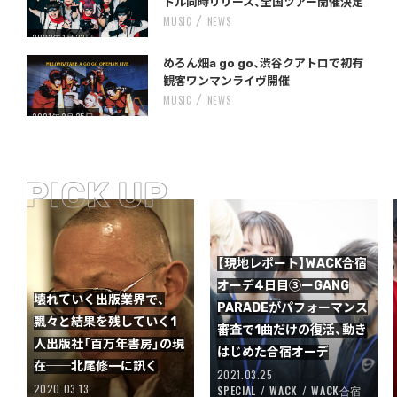
トル同時リリース、全国ツアー開催決定
MUSIC
NEWS
2023年1月23日
Warning
/home/storywriter/storywriter.tokyo/public_html/wp-content/themes/StoryWriter/single.php
on line
: Undefined variable $post_id in
242
めろん畑a go go、渋谷クアトロで初有
観客ワンマンライヴ開催
MUSIC
NEWS
2021年2月25日
【現地レポート】WACK合宿
オーデ4日目③ーGANG
壊れていく出版業界で、
PARADEがパフォーマンス
飄々と結果を残していく1
審査で1曲だけの復活、動き
人出版社「百万年書房」の現
はじめた合宿オーデ
在──北尾修一に訊く
2021.03.25
2020.03.13
SPECIAL
WACK
WACK合宿