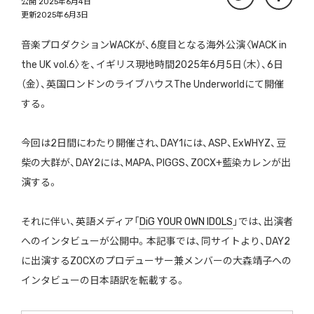
公開 2025年6月4日
更新2025年6月3日
音楽プロダクションWACKが、6度目となる海外公演〈WACK in
the UK vol.6〉を、イギリス現地時間2025年6月5日（木）、6日
（金）、英国ロンドンのライブハウスThe Underworldにて開催
する。
今回は2日間にわたり開催され、DAY1には、ASP、ExWHYZ、豆
柴の大群が、DAY2には、MAPA、PIGGS、ZOCX+藍染カレンが出
演する。
それに伴い、英語メディア「
DiG YOUR OWN IDOLS
」では、出演者
へのインタビューが公開中。本記事では、同サイトより、DAY2
に出演するZOCXのプロデューサー兼メンバーの大森靖子への
インタビューの日本語訳を転載する。