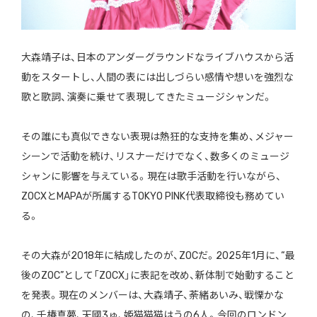
大森靖子は、日本のアンダーグラウンドなライブハウスから活
動をスタートし、人間の表には出しづらい感情や想いを強烈な
歌と歌詞、演奏に乗せて表現してきたミュージシャンだ。
その誰にも真似できない表現は熱狂的な支持を集め、メジャー
シーンで活動を続け、リスナーだけでなく、数多くのミュージ
シャンに影響を与えている。現在は歌手活動を行いながら、
ZOCXとMAPAが所属するTOKYO PINK代表取締役も務めてい
る。
その大森が2018年に結成したのが、ZOCだ。2025年1月に、“最
後のZOC”として「ZOCX」に表記を改め、新体制で始動すること
を発表。現在のメンバーは、大森靖子、荼緒あいみ、戦慄かな
の、千椿真夢、天國3ゅ、姫猫猫猫はうの6人。今回のロンドン