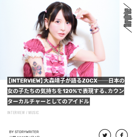
【INTERVIEW】大森靖子が語るZOCX──日本の
女の子たちの気持ちを120%で表現する、カウン
ターカルチャーとしてのアイドル
INTERVIEW
MUSIC
BY
STORYWRITER