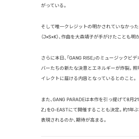
がっている。
そして唯一クレジットの明かされていなかった
（J×S×K）、作曲を大森靖子が手がけたことも明
さらに本日、「GANG RISE」のミュージックビ
バーたちの新たな決意とエネルギーが炸裂。照
イレクトに届ける内容となっているとのこと。
また、GANG PARADEは本作を引っ提げて8月21
Z」をO-EASTにて開催することも決定。約
表現されるのか、期待が高まる。