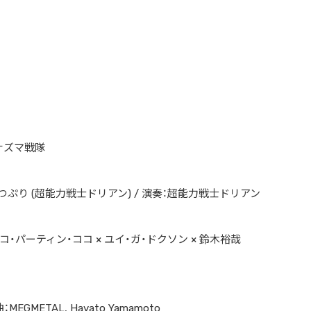
イナズマ戦隊
けつぷり (超能力戦士ドリアン) / 演奏：超能力戦士ドリアン
ココ・パーティン・ココ × ユイ・ガ・ドクソン × 鈴木裕哉
曲：MEGMETAL, Hayato Yamamoto