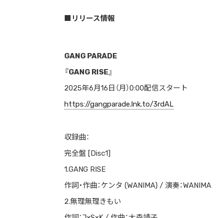
■リリース情報
GANG PARADE
『GANG RISE』
2025年6月16日（月）0:00配信スタート
https://gangparade.lnk.to/3rdAL
収録曲：
完全盤 [Disc1]
1.GANG RISE
作詞・作曲：ケンタ (WANIMA) / 演奏：WANIMA
2.無理無理きもい
作詞：J×S×K / 作曲：大森靖子