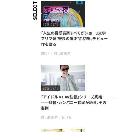
SELECT
2018.02.10
「人生の喜怒哀楽すべてがショー」文学
フリマ発“野良の偉才”爪切男、デビュー
作を語る
BOOK
INTERVIEW
2018.05.10
「アイドル vs AV監督」シリーズ完結
──監督・カンパニー松尾が語る、その
裏側
INTERVIEW
MOVIE