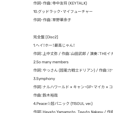
作詞・作曲：寺中友将 (KEYTALK)
ストリートを愛するカルチャー・マガジン
10.グッドラック・マイフューチャー
作詞・作曲：草野華余子
完全盤 [Disc2]
1.ヘイ！ホー！最高じゃん！
作詞：上中丈弥 / 作曲：山田武郎 / 演奏：THE
2.So many members
作詞：やっさん (超能力戦士ドリアン) / 作曲：
3.Symphony
作詞：ナルハワールド × キャン・GP・マイカ × 
作曲：鈴木裕哉
4.Peace☆超パニック (11SOUL ver.)
作詞：Hayato Yamamoto, Tayuto Nakasu / 作