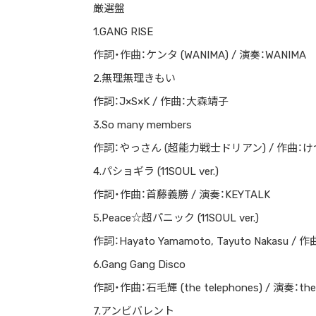
厳選盤
1.GANG RISE
作詞・作曲：ケンタ (WANIMA) / 演奏：WANIMA
2.無理無理きもい
作詞：J×S×K / 作曲：大森靖子
3.So many members
作詞：やっさん (超能力戦士ドリアン) / 作曲：
4.パショギラ (11SOUL ver.)
作詞・作曲：首藤義勝 / 演奏：KEYTALK
5.Peace☆超パニック (11SOUL ver.)
作詞：Hayato Yamamoto, Tayuto Nakasu / 作
6.Gang Gang Disco
作詞・作曲：石毛輝 (the telephones) / 演奏：the 
7.アンビバレント