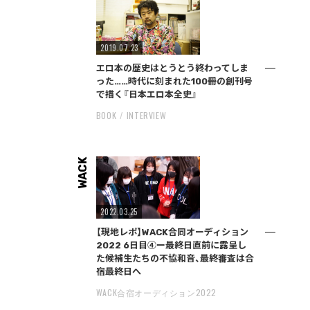
2019.07.23
エロ本の歴史はとうとう終わってしま
った……時代に刻まれた100冊の創刊号
で描く『日本エロ本全史』
BOOK
INTERVIEW
WACK
2022.03.25
【現地レポ】WACK合同オーディション
2022 6日目④ー最終日直前に露呈し
た候補生たちの不協和音、最終審査は合
宿最終日へ
WACK合宿オーディション2022