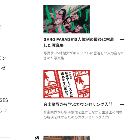
介
GANG PARADE13人体制の最後に密着
した写真集
写真家・外林健太がギャンパレに密着し13人の姿をお
メン
さめた写真集
をダ
SES
音楽業界から学ぶカウンセリング入門
うに
音楽業界から学ぶ個性を生かしながら生活上の問題
の解決をはかるためのカウンセリング入門