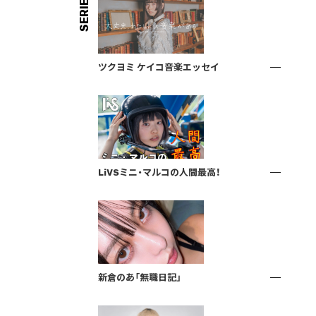
SERIES
ツクヨミ ケイコ音楽エッセイ
LiVSミニ・マルコの人間最高！
新倉のあ「無職日記」