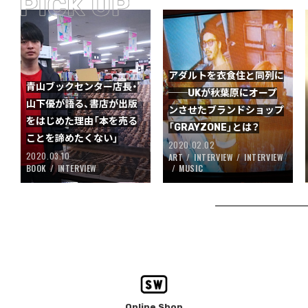
アダルトを衣食住と同列に
青山ブックセンター店長・
──UKが秋葉原にオープ
山下優が語る、書店が出版
ンさせたブランドショップ
をはじめた理由「本を売る
「GRAYZONE」とは？
ことを諦めたくない」
2020.02.02
2020.03.10
ART
INTERVIEW
INTERVIEW
BOOK
INTERVIEW
MUSIC
Online Shop