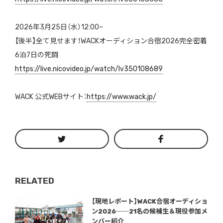
2026年3月25日（水）12:00~
【後半】全て見せます！WACKオーディション合宿2026完全密着
6泊7日の死闘
https://live.nicovideo.jp/watch/lv350108689
WACK 公式WEBサイト：
https://www.wack.jp/
RELATED
Warning
/home/storywriter/storywriter.tokyo/public_html/wp-content/themes/StoryWriter/single.php
on line
: Undefined variable $post_id in
242
【現地レポート】WACK合宿オーディショ
ン2026──21名の候補生＆現役参加メ
ンバー紹介