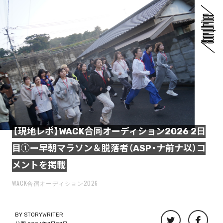
【現地レポ】WACK合同オーディション2026 2日
目①ー早朝マラソン＆脱落者（ASP・ナ前ナ以）コ
メントを掲載
WACK合宿オーディション2026
BY
STORYWRITER