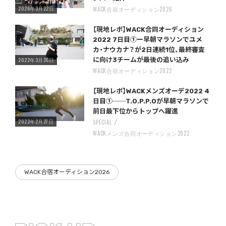
2026年3月22日
WACK合宿オーディション2026
Warning
/home/storywriter/storywriter.tokyo/public_html/wp-content/themes/StoryWriter/single.php
on line
: Undefined variable $post_id in
242
【現地レポ】WACK合同オーディション
2022 7日目①ー早朝マラソンでユメ
カ・ナウカナ？が2日連続1位、最終審査
2022年3月26日
に向け3チームが最後の追い込み
WACK合宿オーディション2022
Warning
/home/storywriter/storywriter.tokyo/public_html/wp-content/themes/StoryWriter/single.php
on line
: Undefined variable $post_id in
242
【現地レポ】WACKメンズオーデ2022 4
日目①──T.O.P.P.Oが早朝マラソンで
前日最下位からトップへ躍進
2022年2月27日
SPECIAL
WACKメンズ合同オーディション2022
WACK合宿オーディション2026