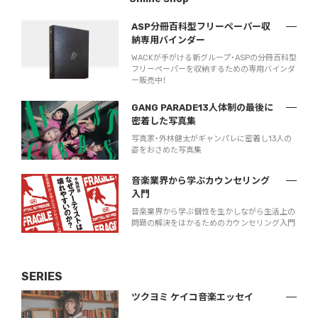
ASP分冊百科型フリーペーパー収
納専用バインダー
WACKが手がける新グループ・ASPの分冊百科型
フリーペーパーを収納するための専用バインダ
ー販売中！
GANG PARADE13人体制の最後に
密着した写真集
写真家・外林健太がギャンパレに密着し13人の
姿をおさめた写真集
音楽業界から学ぶカウンセリング
入門
音楽業界から学ぶ個性を生かしながら生活上の
問題の解決をはかるためのカウンセリング入門
SERIES
ツクヨミ ケイコ音楽エッセイ