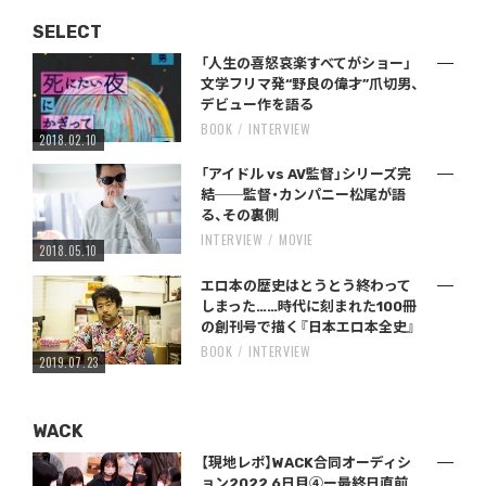
SELECT
「人生の喜怒哀楽すべてがショー」
文学フリマ発“野良の偉才”爪切男、
デビュー作を語る
BOOK
INTERVIEW
2018.02.10
「アイドル vs AV監督」シリーズ完
結──監督・カンパニー松尾が語
る、その裏側
INTERVIEW
MOVIE
2018.05.10
エロ本の歴史はとうとう終わって
しまった……時代に刻まれた100冊
の創刊号で描く『日本エロ本全史』
BOOK
INTERVIEW
2019.07.23
WACK
【現地レポ】WACK合同オーディシ
ョン2022 6日目④ー最終日直前