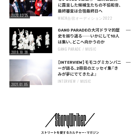
に露呈した候補生たちの不協和音、
最終審査は合宿最終日へ
2022.03.25
WACK合宿オーディション2022
GANG PARADEの大河ドラマ的歴
史を振り返る──いかにして10人
は集い、どこへ向かうのか
GANG PARADE
MUSIC
2019.10.28
【INTERVIEW】モモコグミカンパニ
ーが語る、2冊目のエッセイ集『き
みが夢にでてきたよ』
INTERVIEW
MUSIC
2021.01.05
ストリートを愛するカルチャー・マガジン