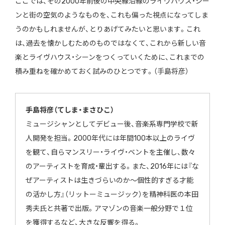
ここでは、その2000年前後の中央線沿線のライヴハウス・
シー
ンと街の空気のようなものを、これも偏った視点になってしま
うのかもしれませんが、とりあげてみたいと思います。これ
は、過
去を懐かしむためのものではなくて、これから新しい音
楽とライヴハウス・シーンをつくっていくために、これまでの
積み重ねを確かめ
ておく試みのひとつです。（手島将彦）
手島将彦（てしま・まさひこ）
ミュージシャンとしてデビュー後、音楽系専門学校で新
人開発を担
当。2000年代には年間100本以上のライヴ
を観て、自らマン
スリー・ライヴ・ベントを主催し、数々
のアーティストを育成・
輩出する。また、2016年には『な
ぜアーティストは生きづらい
のか～個性的すぎる才能
の活かし方』（リットーミュージック）を
精神科医の本田
秀夫氏と共著で出版。アマゾンの音楽一般分野で１
位
を獲得するなど、大きな反響を得る。