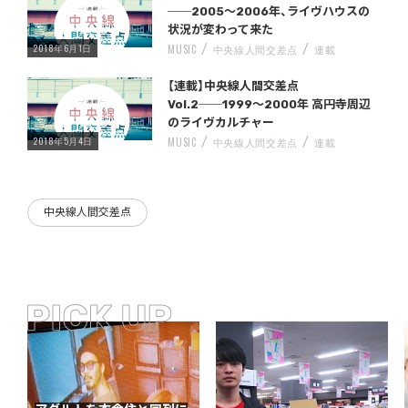
──2005〜2006年、ライヴハウスの
状況が変わって来た
2018年6月1日
MUSIC
中央線人間交差点
連載
Warning
/home/storywriter/storywriter.tokyo/public_html/wp-content/themes/StoryWriter/single.php
on line
: Undefined variable $post_id in
242
【連載】中央線人間交差点
Vol.2──1999〜2000年 高円寺周辺
のライヴカルチャー
2018年5月4日
MUSIC
中央線人間交差点
連載
中央線人間交差点