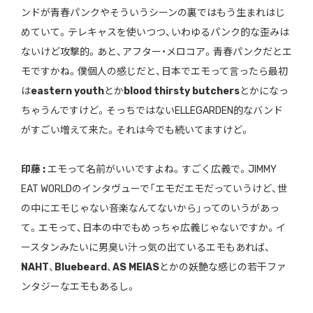
ンドが青春パンクやそういうシーンの裏ではもう生まれはじ
めていて。テレキャスを使いつつ、いわゆるパンク的な歪みは
ないけど攻撃的。あと、アフター・メロコア。青春パンクだとエ
モですかね。僕個人の感じだと、日本でエモって言ったら最初
は
eastern youth
とか
blood thirsty butchers
とかになっ
ちゃうんですけど。そっちではないELLEGARDEN的なバンド
がすごい増えて来た。それは今でも続いてますけど。
印藤 :
エモって名前がいいですよね。すごく広義で。JIMMY
EAT WORLDのインタヴューで「エモだエモだっていうけど、世
の中にエモじゃない音楽なんてないから」ってのいうがあっ
て。エモって、日本の中でもめっちゃ広義じゃないですか。イ
ースタンみたいに男臭い汁っ気の出ているエモもあれば、
NAHT
、
Bluebeard
、
AS MEIAS
とかの妖艶な感じの若干ファ
ンタジーなエモもあるし。