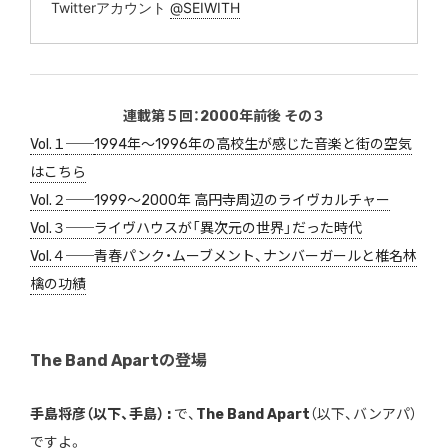
Twitterアカウント
@SEIWITH
連載第５回：2000年前後 その３
Vol.１
──
1994年〜1996年の高校生が感じた音楽と街の空気
はこちら
Vol.２
──
1999〜2000年 高円寺周辺のライヴカルチャー
Vol.３──ライヴハウスが「異次元の世界」だった時代
Vol.４──青春パンク・ムーブメント、ナンバーガールと椎名林
檎の功績
The Band Apartの登場
手島将彦（以下、手島） :
で、
The Band Apart
（以下、バンアパ）
ですよ。