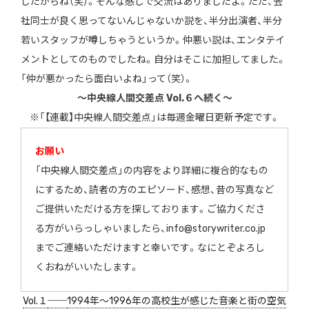
したからね（笑）。そんな感じで交流はありましたよ。ただ、会
社同士が良く思ってないんじゃないか説を、半分出演者、半分
若いスタッフが噂しちゃうというか。仲悪い説は、エンタテイ
メントとしてのものでしたね。自分はそこに加担してました。
「仲が悪かったら面白いよね」って（笑）。
〜中央線人間交差点 Vol.６へ続く〜
※「【連載】中央線人間交差点」は毎週金曜日更新予定です。
お願い
「中央線人間交差点」の内容をより詳細に複合的なもの
にするため、読者の方のエピソード、感想、昔の写真など
ご提供いただける方を探しております。ご協力くださ
る方がいらっしゃいましたら、
info@storywriter.co.jp
までご連絡いただけますと幸いです。なにとぞよろし
くおねがいいたします。
Vol.１
──
1994年〜1996年の高校生が感じた音楽と街の空気