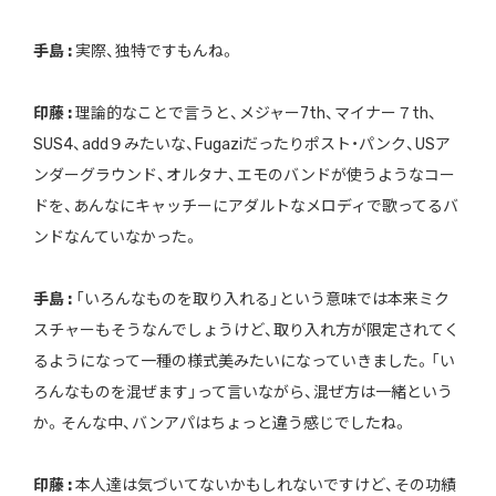
手島 :
実際、独特ですもんね。
印藤 :
理論的なことで言うと、メジャー7th、マイナー７th、
SUS4、add９みたいな、Fugaziだったりポスト・パンク、USア
ンダーグラウンド、オルタナ、エモのバンドが使うようなコー
ドを、あんなにキャッチーにアダルトなメロディで歌ってるバ
ンドなんていなかった。
手島 :
「いろんなものを取り入れる」という意味では本来ミク
スチャーもそうなんでしょうけど、取り入れ方が限定されてく
るようになって一種の様式美みたいになっていきました。「い
ろんなものを混ぜます」って言いながら、混ぜ方は一緒という
か。そんな中、バンアパはちょっと違う感じでしたね。
印藤 :
本人達は気づいてないかもしれないですけど、その功績