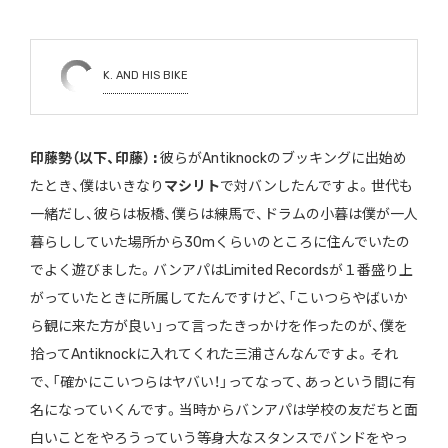
K. AND HIS BIKE
印藤勢（以下、印藤） :
彼らがAntiknockのブッキングに出始め
たとき、僕はいきなり
マシリト
で対バンしたんですよ。世代も
一緒だし、彼らは板橋、僕らは練馬で、ドラムの小暮は僕が一人
暮らししていた場所から30mくらいのところに住んでいたの
でよく遊びました。バンアパはLimited Recordsが１番盛り上
がっていたときに所属してたんですけど、「こいつらやばいか
ら観に来た方が良い」って言ったきっかけを作ったのが、僕を
拾ってAntiknockに入れてくれた三浦さんなんですよ。それ
で、「確かにこいつらはヤバい！」ってなって、あっという間に有
名になっていくんです。当時からバンアパは学校の友だちと面
白いことをやろうっていう等身大なスタンスでバンドをやっ