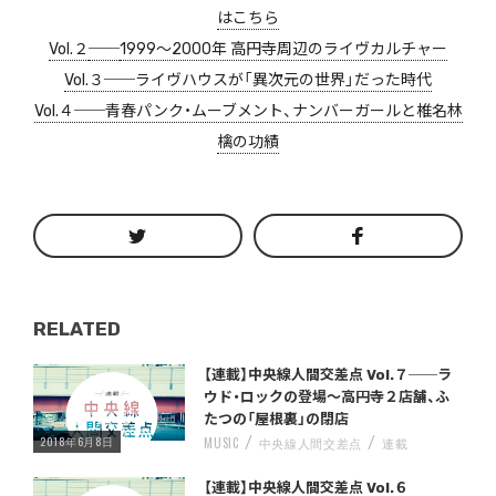
はこちら
Vol.２
──
1999〜2000年 高円寺周辺のライヴカルチャー
Vol.３──ライヴハウスが「異次元の世界」だった時代
Vol.４──青春パンク・ムーブメント、ナンバーガールと椎名林
檎の功績
RELATED
Warning
/home/storywriter/storywriter.tokyo/public_html/wp-content/themes/StoryWriter/single.php
on line
: Undefined variable $post_id in
242
【連載】中央線人間交差点 Vol.７──ラ
ウド・ロックの登場〜高円寺２店舗、ふ
たつの「屋根裏」の閉店
2018年6月8日
MUSIC
中央線人間交差点
連載
Warning
/home/storywriter/storywriter.tokyo/public_html/wp-content/themes/StoryWriter/single.php
on line
: Undefined variable $post_id in
242
【連載】中央線人間交差点 Vol.６