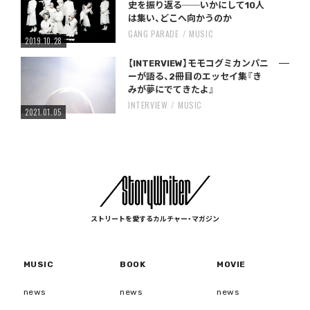
史を振り返る──いかにして10人
は集い、どこへ向かうのか
GANG PARADE
MUSIC
2019.10.28
【INTERVIEW】モモコグミカンパニ
ーが語る、2冊目のエッセイ集『き
みが夢にでてきたよ』
INTERVIEW
MUSIC
2021.01.05
ストリートを愛するカルチャー・マガジン
MUSIC
BOOK
MOVIE
news
news
news