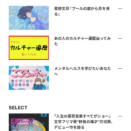
星野文月『プールの底から月を見
る』
あの人のカルチャー遍歴辿ってみ
た
メンタルヘルスを学びたいあなた
へ
SELECT
「人生の喜怒哀楽すべてがショー」
文学フリマ発“野良の偉才”爪切男、
デビュー作を語る