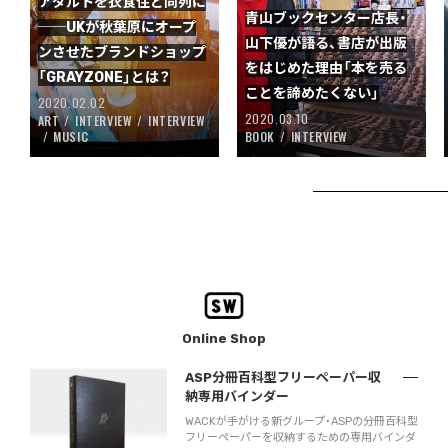
アダルトを衣食住と同列に
青山ブックセンター店長・
──UKが秋葉原にオープ
山下優が語る、書店が出版
ンさせたブランドショップ
をはじめた理由「本を売る
「GRAYZONE」とは？
ことを諦めたくない」
2020.02.02
2020.03.10
ART
INTERVIEW
INTERVIEW
MUSIC
BOOK
INTERVIEW
Online Shop
ASP分冊百科型フリーペーパー収
納専用バインダー
WACKが手がける新グループ・ASPの分冊百科型
フリーペーパーを収納するための専用バインダ