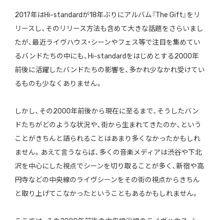
2017年はHi-standardが18年ぶりにアルバム『The Gift』をリ
リースし、そのリリース方法も含めて大きな話題を
さらいまし
たが、最近ライヴハウス・シーンやフェス等で注目を集
めてい
るバンドたちの中にも、Hi-standardをはじめと
する2000年
前後に活躍したバンドたちの影響を、多かれ少なか
れ受けてい
るものも少なくありません。
しかし、その2000年前
後から現在に至るまで、そうしたバン
ドたちがどのような状況や、
街から生まれてきたのか、という
ことがきちんと語られることはあ
まり多くなかったかもしれ
ません。あえて言うならば、多くの音楽
メディアは渋谷や下北
沢を中心にした視点でシーンを切り取ること
が多く、新宿や高
円寺などの中央線のライヴシーンをその街の視点
からきちん
と取り上げてこなかったということもあるかもしれませ
ん。