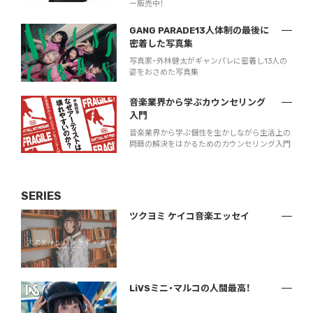
ー販売中！
GANG PARADE13人体制の最後に
密着した写真集
写真家・外林健太がギャンパレに密着し13人の
姿をおさめた写真集
音楽業界から学ぶカウンセリング
入門
音楽業界から学ぶ個性を生かしながら生活上の
問題の解決をはかるためのカウンセリング入門
SERIES
ツクヨミ ケイコ音楽エッセイ
LiVSミニ・マルコの人間最高！