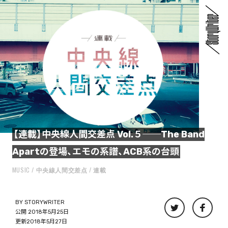
【連載】中央線人間交差点 Vol.５──The Band
Apartの登場、エモの系譜、ACB系の台頭
MUSIC
中央線人間交差点
連載
BY
STORYWRITER
公開 2018年5月25日
更新2018年5月27日