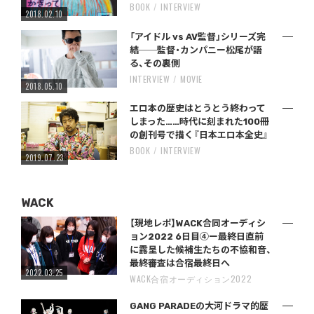
BOOK
INTERVIEW
2018.02.10
「アイドル vs AV監督」シリーズ完
結──監督・カンパニー松尾が語
る、その裏側
INTERVIEW
MOVIE
2018.05.10
エロ本の歴史はとうとう終わって
しまった……時代に刻まれた100冊
の創刊号で描く『日本エロ本全史』
BOOK
INTERVIEW
2019.07.23
WACK
【現地レポ】WACK合同オーディシ
ョン2022 6日目④ー最終日直前
に露呈した候補生たちの不協和音、
最終審査は合宿最終日へ
2022.03.25
WACK合宿オーディション2022
GANG PARADEの大河ドラマ的歴