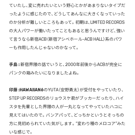
ていたし、変に売れたいという野心とかがあまりないタイプだ
ったように感じたので、どうしてあんなに大きくなっていった
のか分析が難しいところもあって。初期は、LIMITED RECORDS
の大人パワーが働いたってこともあると思うんですけど、強い
て言うなら新宿ACB（新宿アシベホール-ACB HALL）系のパワ
ーも作用したんじゃないのかなって。
手島 :
新宿界隈の話でいうと、2000年前後からACBが完全に
パンクの箱みたいになりましたよね。
印藤 :
HAWAIIAN6
のYUTA（安野勇太）が受付をやっていたり、
STEP UP RECORDSのリョウスケ君がブッカーだったり、ハイ
スタを先輩とした界隈の人が一丸となってやっていたハコに
見えてはいたので。バンアパって、どっちかというとそっちの
方に見初められていた気がします。“変わり種のメロコア”みた
いな感じで。