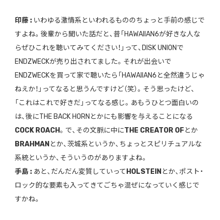
印藤 :
いわゆる激情系といわれるもののちょっと手前の感じで
すよね。後輩から聞いた話だと、昔「HAWAIIAN6が好きな人な
らぜひこれを聴いてみてください！」って、DISK UNIONで
ENDZWECKが売り出されてました。それが出会いで
ENDZWECKを買って家で聴いたら「HAWAIIAN6と全然違うじゃ
ねえか！」ってなると思うんですけど（笑）。そう思ったけど、
「これはこれで好きだ」ってなる感じ。あもうひとつ面白いの
は、後にTHE BACK HORNとかにも影響を与えることになる
COCK ROACH
。で、その文脈に中に
THE CREATOR OF
とか
BRAHMAN
とか、茨城系というか、ちょっとスピリチュアルな
系統というか、そういうのがありますよね。
手島 :
あと、だんだん変質していって
HOLSTEIN
とか、ポスト・
ロック的な要素も入ってきてごちゃ混ぜになっていく感じで
すかね。