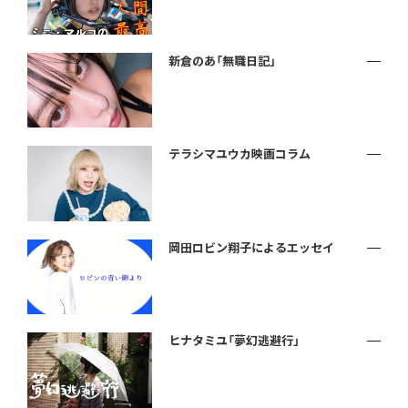
新倉のあ「無職日記」
テラシマユウカ映画コラム
岡田ロビン翔子によるエッセイ
ヒナタミユ「夢幻逃避行」