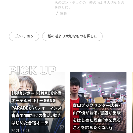
あのゴン・チョクの「髪の毛より大切なもの
を探しに」
連載
ゴン・チョク
髪の毛より大切なものを探しに
【現地レポート】WACK合宿
オーデ4日目③ーGANG
青山ブックセンター店長・
PARADEがパフォーマンス
山下優が語る、書店が出版
審査で1曲だけの復活、動き
をはじめた理由「本を売る
はじめた合宿オーデ
ことを諦めたくない」
2021.03.25