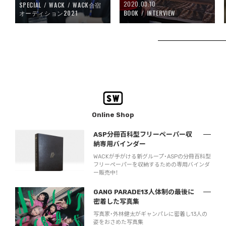
2020.03.10
SPECIAL
WACK
WACK合宿
オーディション2021
BOOK
INTERVIEW
Online Shop
ASP分冊百科型フリーペーパー収
納専用バインダー
WACKが手がける新グループ・ASPの分冊百科型
フリーペーパーを収納するための専用バインダ
ー販売中！
GANG PARADE13人体制の最後に
密着した写真集
写真家・外林健太がギャンパレに密着し13人の
姿をおさめた写真集