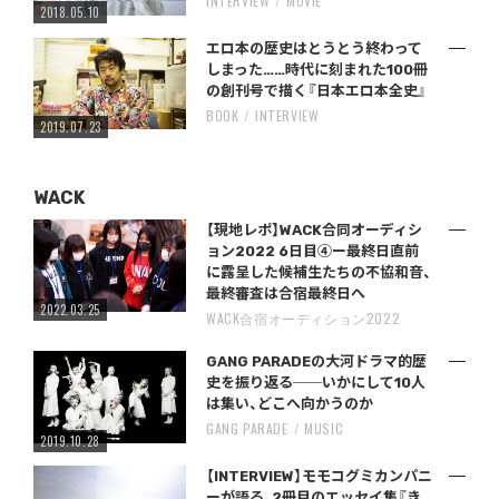
INTERVIEW
MOVIE
2018.05.10
エロ本の歴史はとうとう終わって
しまった……時代に刻まれた100冊
の創刊号で描く『日本エロ本全史』
BOOK
INTERVIEW
2019.07.23
WACK
【現地レポ】WACK合同オーディシ
ョン2022 6日目④ー最終日直前
に露呈した候補生たちの不協和音、
最終審査は合宿最終日へ
2022.03.25
WACK合宿オーディション2022
GANG PARADEの大河ドラマ的歴
史を振り返る──いかにして10人
は集い、どこへ向かうのか
GANG PARADE
MUSIC
2019.10.28
【INTERVIEW】モモコグミカンパニ
ーが語る、2冊目のエッセイ集『き