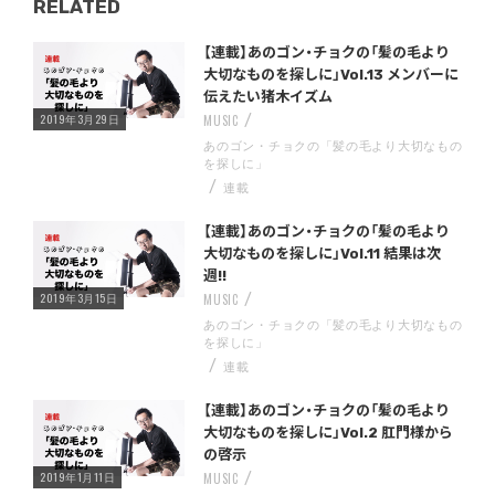
RELATED
Warning
/home/storywriter/storywriter.tokyo/public_html/wp-content/themes/StoryWriter/single.php
on line
: Undefined variable $post_id in
242
【連載】あのゴン・チョクの「髪の毛より
大切なものを探しに」Vol.13 メンバーに
伝えたい猪木イズム
2019年3月29日
MUSIC
あのゴン・チョクの「髪の毛より大切なもの
を探しに」
連載
Warning
/home/storywriter/storywriter.tokyo/public_html/wp-content/themes/StoryWriter/single.php
on line
: Undefined variable $post_id in
242
【連載】あのゴン・チョクの「髪の毛より
大切なものを探しに」Vol.11 結果は次
週!!
2019年3月15日
MUSIC
あのゴン・チョクの「髪の毛より大切なもの
を探しに」
連載
Warning
/home/storywriter/storywriter.tokyo/public_html/wp-content/themes/StoryWriter/single.php
on line
: Undefined variable $post_id in
242
【連載】あのゴン・チョクの「髪の毛より
大切なものを探しに」Vol.2 肛門様から
の啓示
2019年1月11日
MUSIC