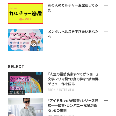
あの人のカルチャー遍歴辿ってみ
た
メンタルヘルスを学びたいあなた
へ
SELECT
「人生の喜怒哀楽すべてがショー」
文学フリマ発“野良の偉才”爪切男、
デビュー作を語る
BOOK
INTERVIEW
2018.02.10
「アイドル vs AV監督」シリーズ完
結──監督・カンパニー松尾が語
る、その裏側