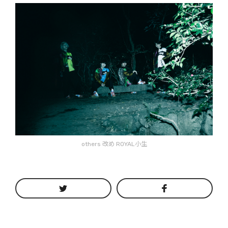
others 改め ROYAL小生