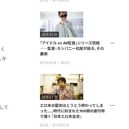
BOOK
INTERVIEW
2018.05.10
「アイドル vs AV監督」シリーズ完結
──監督・カンパニー松尾が語る、その
しく
裏側
、か
INTERVIEW
MOVIE
2019.07.23
エロ本の歴史はとうとう終わってしま
して
った……時代に刻まれた100冊の創刊号
で描く『日本エロ本全史』
BOOK
INTERVIEW