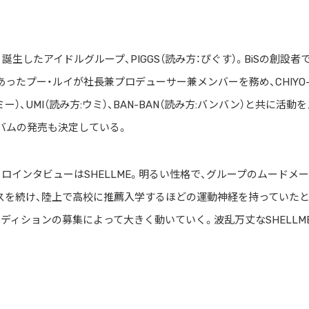
誕生したアイドルグループ、PIGGS（読み方：ぴぐす）。BiSの創設者で
ーでもあったプー・ルイが社長兼プロデューサー兼メンバーを務め、CHIYO
ミー）、UMI（読み方:ウミ）、BAN-BAN（読み方:バンバン）と共に活動
ルバムの発売も決定している。
のソロインタビューはSHELLME。明るい性格で、グループのムードメ
スを続け、陸上で高校に推薦入学するほどの運動神経を持っていた
ーディションの募集によって大きく動いていく。波乱万丈なSHELLM