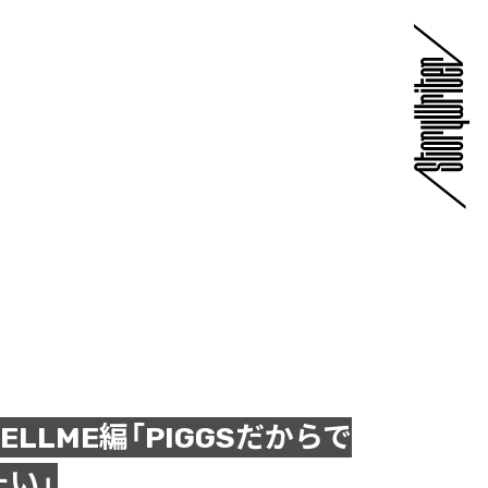
HELLME編「PIGGSだからで
い」