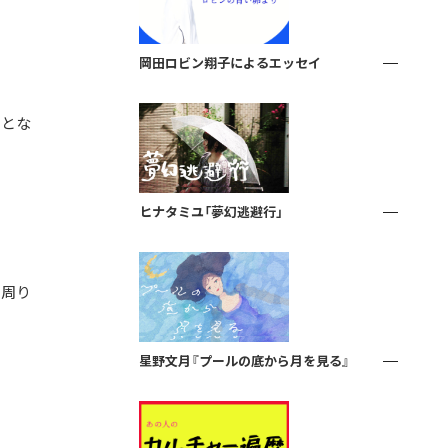
岡田ロビン翔子によるエッセイ
ことな
ヒナタミユ「夢幻逃避行」
。周り
星野文月『プールの底から月を見る』