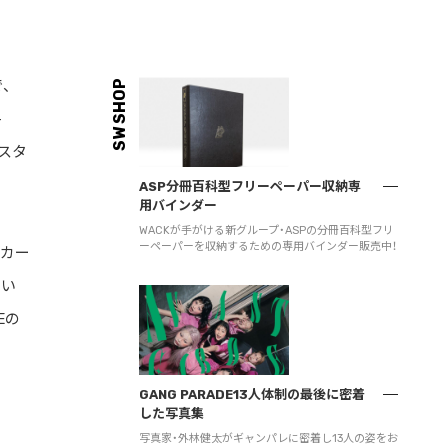
、
SW SHOP
-
をスタ
ASP分冊百科型フリーペーパー収納専
用バインダー
WACKが手がける新グループ・ASPの分冊百科型フリ
ーペーパーを収納するための専用バインダー販売中！
ーカー
とい
Eの
GANG PARADE13人体制の最後に密着
した写真集
写真家・外林健太がギャンパレに密着し13人の姿をお