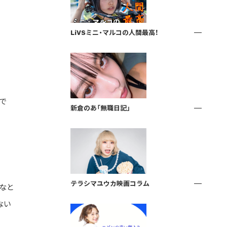
LiVSミニ・マルコの人間最高！
で
新倉のあ「無職日記」
テラシマユウカ映画コラム
なと
ない