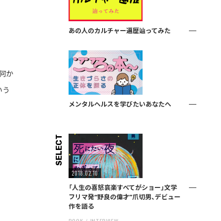
あの人のカルチャー遍歴辿ってみた
何か
いう
メンタルヘルスを学びたいあなたへ
SELECT
2018.02.10
「人生の喜怒哀楽すべてがショー」文学
フリマ発“野良の偉才”爪切男、デビュー
作を語る