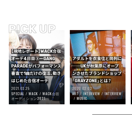
【現地レポート】WACK合宿
オーデ4日目③ーGANG
アダルトを衣食住と同列に
PARADEがパフォーマンス
──UKが秋葉原にオープ
審査で1曲だけの復活、動き
ンさせたブランドショップ
はじめた合宿オーデ
「GRAYZONE」とは？
2021.03.25
2020.02.02
SPECIAL
WACK
WACK合宿
ART
INTERVIEW
INTERVIEW
オーディション2021
MUSIC