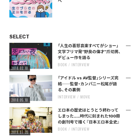
へ
SELECT
「人生の喜怒哀楽すべてがショー」
文学フリマ発“野良の偉才”爪切男、
デビュー作を語る
BOOK
INTERVIEW
2018.02.10
「アイドル vs AV監督」シリーズ完
結──監督・カンパニー松尾が語
る、その裏側
INTERVIEW
MOVIE
2018.05.10
エロ本の歴史はとうとう終わって
しまった……時代に刻まれた100冊
の創刊号で描く『日本エロ本全史』
BOOK
INTERVIEW
2019.07.23