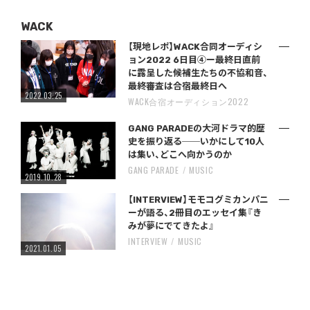
WACK
【現地レポ】WACK合同オーディシ
ョン2022 6日目④ー最終日直前
に露呈した候補生たちの不協和音、
最終審査は合宿最終日へ
2022.03.25
WACK合宿オーディション2022
GANG PARADEの大河ドラマ的歴
史を振り返る──いかにして10人
は集い、どこへ向かうのか
GANG PARADE
MUSIC
2019.10.28
【INTERVIEW】モモコグミカンパニ
ーが語る、2冊目のエッセイ集『き
みが夢にでてきたよ』
INTERVIEW
MUSIC
2021.01.05