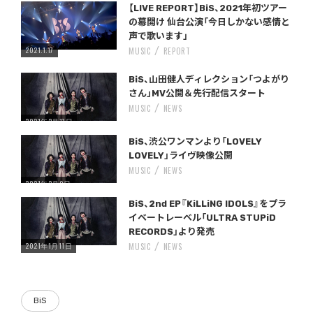
【LIVE REPORT】BiS、2021年初ツアー
の幕開け 仙台公演「今日しかない感情と
声で歌います」
2021.1.17
MUSIC
REPORT
Warning
/home/storywriter/storywriter.tokyo/public_html/wp-content/themes/StoryWriter/single.php
on line
: Undefined variable $post_id in
242
BiS、山田健人ディレクション「つよがり
さん」MV公開＆先行配信スタート
MUSIC
NEWS
2021年2月17日
Warning
/home/storywriter/storywriter.tokyo/public_html/wp-content/themes/StoryWriter/single.php
on line
: Undefined variable $post_id in
242
BiS、渋公ワンマンより「LOVELY
LOVELY」ライヴ映像公開
MUSIC
NEWS
2021年2月9日
Warning
/home/storywriter/storywriter.tokyo/public_html/wp-content/themes/StoryWriter/single.php
on line
: Undefined variable $post_id in
242
BiS、2nd EP『KiLLiNG IDOLS』をプラ
イベートレーベル「ULTRA STUPiD
RECORDS」より発売
2021年1月11日
MUSIC
NEWS
BiS