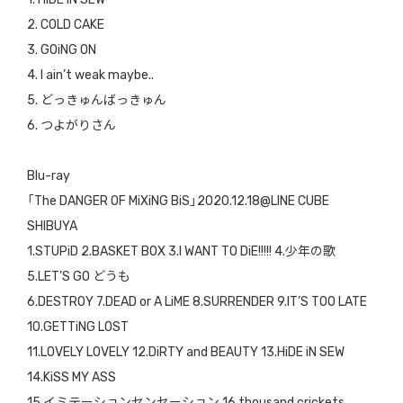
2. COLD CAKE
3. GOiNG ON
4. I ain’t weak maybe..
5. どっきゅんばっきゅん
6. つよがりさん
Blu-ray
「The DANGER OF MiXiNG BiS」2020.12.18@LINE CUBE
SHIBUYA
1.STUPiD 2.BASKET BOX 3.I WANT TO DiE!!!!! 4.少年の歌
5.LET’S GO どうも
6.DESTROY 7.DEAD or A LiME 8.SURRENDER 9.IT’S TOO LATE
10.GETTiNG LOST
11.LOVELY LOVELY 12.DiRTY and BEAUTY 13.HiDE iN SEW
14.KiSS MY ASS
15.イミテーションセンセーション 16.thousand crickets