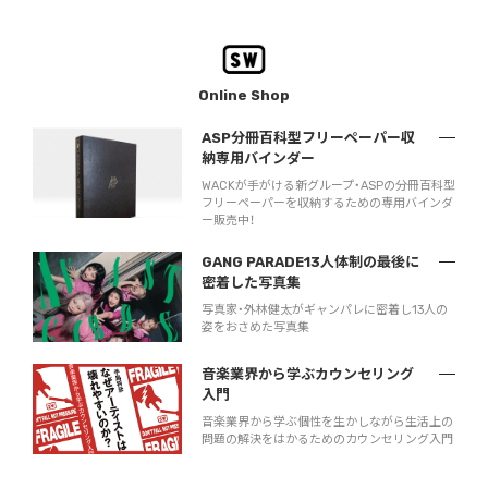
Online Shop
ASP分冊百科型フリーペーパー収
納専用バインダー
WACKが手がける新グループ・ASPの分冊百科型
フリーペーパーを収納するための専用バインダ
ー販売中！
GANG PARADE13人体制の最後に
密着した写真集
写真家・外林健太がギャンパレに密着し13人の
姿をおさめた写真集
音楽業界から学ぶカウンセリング
入門
音楽業界から学ぶ個性を生かしながら生活上の
問題の解決をはかるためのカウンセリング入門