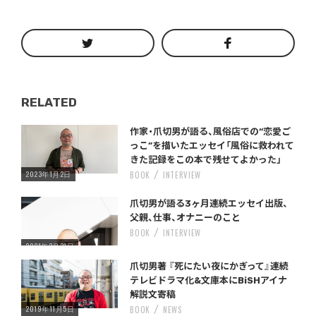
RELATED
Warning
/home/storywriter/storywriter.tokyo/public_html/wp-content/themes/StoryWriter/single.php
on line
: Undefined variable $post_id in
242
作家・爪切男が語る、風俗店での“恋愛ご
っこ”を描いたエッセイ「風俗に救われて
きた記録をこの本で残せてよかった」
2023年1月2日
BOOK
INTERVIEW
Warning
/home/storywriter/storywriter.tokyo/public_html/wp-content/themes/StoryWriter/single.php
on line
: Undefined variable $post_id in
242
爪切男が語る3ヶ月連続エッセイ出版、
父親、仕事、オナニーのこと
BOOK
INTERVIEW
2021年3月31日
Warning
/home/storywriter/storywriter.tokyo/public_html/wp-content/themes/StoryWriter/single.php
on line
: Undefined variable $post_id in
242
爪切男著 『死にたい夜にかぎって』連続
テレビドラマ化&文庫本にBiSHアイナ
解説文寄稿
2019年11月5日
BOOK
NEWS