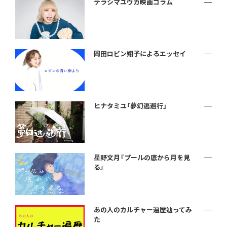
テラシマユウカ映画コラム
岡田ロビン翔子によるエッセイ
ヒナタミユ「夢幻逃避行」
星野文月『プールの底から月を見
る』
あの人のカルチャー遍歴辿ってみ
た