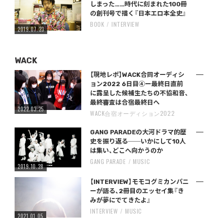
しまった……時代に刻まれた100冊
の創刊号で描く『日本エロ本全史』
BOOK
INTERVIEW
2019.07.23
WACK
【現地レポ】WACK合同オーディシ
ョン2022 6日目④ー最終日直前
に露呈した候補生たちの不協和音、
最終審査は合宿最終日へ
2022.03.25
WACK合宿オーディション2022
GANG PARADEの大河ドラマ的歴
史を振り返る──いかにして10人
は集い、どこへ向かうのか
GANG PARADE
MUSIC
2019.10.28
【INTERVIEW】モモコグミカンパニ
ーが語る、2冊目のエッセイ集『き
みが夢にでてきたよ』
INTERVIEW
MUSIC
2021.01.05