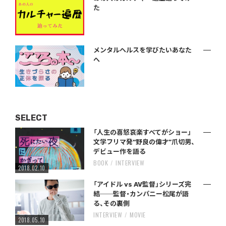
た
メンタルヘルスを学びたいあなた
へ
SELECT
「人生の喜怒哀楽すべてがショー」
文学フリマ発“野良の偉才”爪切男、
デビュー作を語る
BOOK
INTERVIEW
2018.02.10
「アイドル vs AV監督」シリーズ完
結──監督・カンパニー松尾が語
る、その裏側
INTERVIEW
MOVIE
2018.05.10