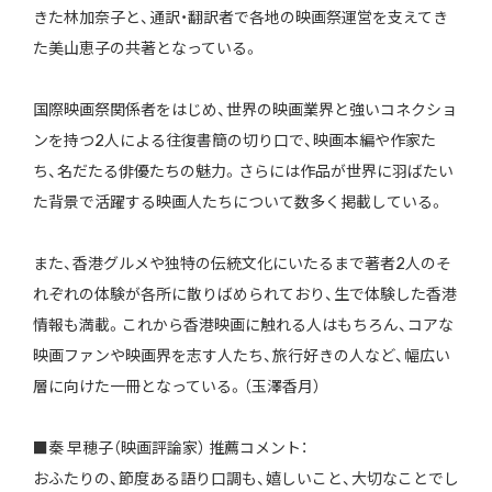
きた林加奈子と、通訳・翻訳者で各地の映画祭運営を支えてき
た美山恵子の共著となっている。
国際映画祭関係者をはじめ、世界の映画業界と強いコネクショ
ンを持つ2人による往復書簡の切り口で、映画本編や作家た
ち、名だたる俳優たちの魅力。さらには作品が世界に羽ばたい
た背景で活躍する映画人たちについて数多く掲載している。
また、香港グルメや独特の伝統文化にいたるまで著者2人のそ
れぞれの体験が各所に散りばめられており、生で体験した香港
情報も満載。これから香港映画に触れる人はもちろん、コアな
映画ファンや映画界を志す人たち、旅行好きの人など、幅広い
層に向けた一冊となっている。（玉澤香月）
■秦 早穂子（映画評論家） 推薦コメント：
おふたりの、節度ある語り口調も、嬉しいこと、大切なことでし