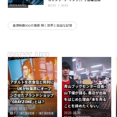
2021年4月9日
MOVIE
NEWS
香港映画100の情景 輝く世界と自由な記憶
アダルトを衣食住と同列に
青山ブックセンター店長・
──UKが秋葉原にオープ
山下優が語る、書店が出版
ンさせたブランドショップ
をはじめた理由「本を売る
「GRAYZONE」とは？
ことを諦めたくない」
2020.02.02
2020.03.10
ART
INTERVIEW
INTERVIEW