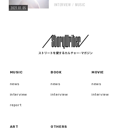
INTERVIEW
MUSIC
2021.01.05
ストリートを愛するカルチャー・マガジン
MUSIC
BOOK
MOVIE
news
news
news
interview
interview
interview
report
ART
OTHERS