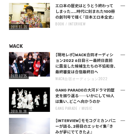
エロ本の歴史はとうとう終わって
しまった……時代に刻まれた100冊
の創刊号で描く『日本エロ本全史』
BOOK
INTERVIEW
2019.07.23
WACK
【現地レポ】WACK合同オーディシ
ョン2022 6日目④ー最終日直前
に露呈した候補生たちの不協和音、
最終審査は合宿最終日へ
2022.03.25
WACK合宿オーディション2022
GANG PARADEの大河ドラマ的歴
史を振り返る──いかにして10人
は集い、どこへ向かうのか
GANG PARADE
MUSIC
2019.10.28
【INTERVIEW】モモコグミカンパニ
ーが語る、2冊目のエッセイ集『き
みが夢にでてきたよ』