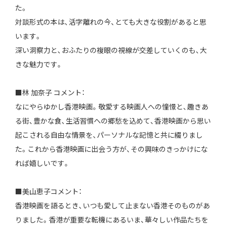
た。
対談形式の本は、活字離れの今、とても大きな役割があると思
います。
深い洞察力と、おふたりの複眼の視線が交差していくのも、大
きな魅力です。
■林 加奈子 コメント：
なにやらゆかし香港映画。敬愛する映画人への憧憬と、趣きあ
る街、豊かな食、生活習慣への郷愁を込めて、香港映画から思い
起こされる自由な情景を、パーソナルな記憶と共に綴りまし
た。これから香港映画に出会う方が、その興味のきっかけにな
れば嬉しいです。
■美山恵子コメント：
香港映画を語るとき、いつも愛して止まない香港そのものがあ
りました。香港が重要な転機にあるいま、華々しい作品たちを