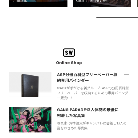
MUSIC
BOOK
INTERVIEW
Online Shop
ASP分冊百科型フリーペーパー収
納専用バインダー
WACKが手がける新グループ・ASPの分冊百科型
フリーペーパーを収納するための専用バインダ
ー販売中！
GANG PARADE13人体制の最後に
密着した写真集
写真家・外林健太がギャンパレに密着し13人の
姿をおさめた写真集