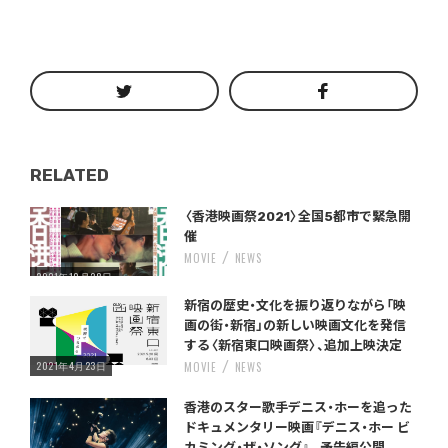
RELATED
Warning
/home/storywriter/storywriter.tokyo/public_html/wp-content/themes/StoryWriter/single.php
on line
: Undefined variable $post_id in
242
〈香港映画祭2021〉全国5都市で緊急開
催
MOVIE
NEWS
2021年10月28日
Warning
/home/storywriter/storywriter.tokyo/public_html/wp-content/themes/StoryWriter/single.php
on line
: Undefined variable $post_id in
242
新宿の歴史・文化を振り返りながら「映
画の街・新宿」の新しい映画文化を発信
する〈新宿東口映画祭〉、追加上映決定
2021年4月23日
MOVIE
NEWS
Warning
/home/storywriter/storywriter.tokyo/public_html/wp-content/themes/StoryWriter/single.php
on line
: Undefined variable $post_id in
242
香港のスター歌手デニス・ホーを追った
ドキュメンタリー映画『デニス・ホー ビ
カミング・ザ・ソング』、 予告編公開