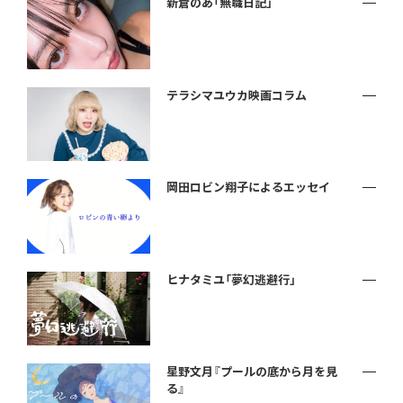
新倉のあ「無職日記」
テラシマユウカ映画コラム
岡田ロビン翔子によるエッセイ
ヒナタミユ「夢幻逃避行」
星野文月『プールの底から月を見
る』