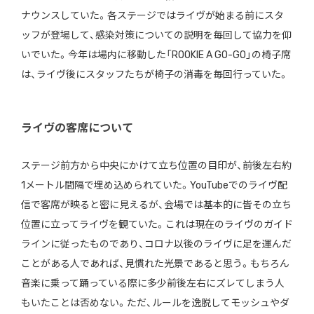
ナウンスしていた。各ステージではライヴが始まる前にスタ
ッフが登場して、感染対策についての説明を毎回して協力を仰
いでいた。今年は場内に移動した「ROOKIE A GO-GO」の椅子席
は、ライヴ後にスタッフたちが椅子の消毒を毎回行っていた。
ライヴの客席について
ステージ前方から中央にかけて立ち位置の目印が、前後左右約
1メートル間隔で埋め込められていた。YouTubeでのライヴ配
信で客席が映ると密に見えるが、会場では基本的に皆その立ち
位置に立ってライヴを観ていた。これは現在のライヴのガイド
ラインに従ったものであり、コロナ以後のライヴに足を運んだ
ことがある人であれば、見慣れた光景であると思う。もちろん
音楽に乗って踊っている際に多少前後左右にズレてしまう人
もいたことは否めない。ただ、ルールを逸脱してモッシュやダ