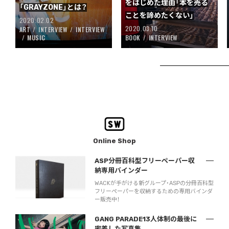
をはじめた理由「本を売る
「GRAYZONE」とは？
ことを諦めたくない」
2020.02.02
2020.03.10
ART
INTERVIEW
INTERVIEW
MUSIC
BOOK
INTERVIEW
Online Shop
ASP分冊百科型フリーペーパー収
納専用バインダー
WACKが手がける新グループ・ASPの分冊百科型
フリーペーパーを収納するための専用バインダ
ー販売中！
GANG PARADE13人体制の最後に
密着した写真集