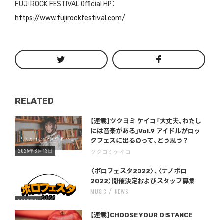
FUJI ROCK FESTIVAL Official HP：
https://www.fujirockfestival.com/
RELATED
Warning
/home/storywriter/storywriter.tokyo/public_html/wp-content/themes/StoryWriter/single.php
on line
: Undefined variable $post_id in
242
【連載】ツクヨミ ケイコ「大丈夫、わたし
には音楽がある」Vol.9 アイドルがロッ
クフェスに出るのって、どう思う？
2025年8月13日
ツクヨミケイコ
Warning
/home/storywriter/storywriter.tokyo/public_html/wp-content/themes/StoryWriter/single.php
on line
: Undefined variable $post_id in
242
〈ボロフェスタ2022〉、〈ナノボロ
2022〉開催決定およびスタッフ募集
MUSIC
NEWS
2022年1月27日
Warning
/home/storywriter/storywriter.tokyo/public_html/wp-content/themes/StoryWriter/single.php
on line
: Undefined variable $post_id in
242
【連載】CHOOSE YOUR DISTANCE