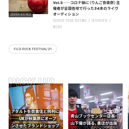
Vol.5──コロナ禍に〈りんご音楽祭〉主
催者が全国各地で行った34本のライヴ
2020年9月16日
オーディション
CHOOSE YOUR DISTANC
INTERVIEW
MUSIC
FUJI ROCK FESTIVAL'21
アダルトを衣食住と同列に
青山ブックセンター店長・
──UKが秋葉原にオープ
山下優が語る、書店が出版
ンさせたブランドショップ