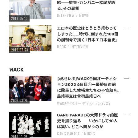
結──監督・カンパニー松尾が語
る、その裏側
INTERVIEW
MOVIE
2018.05.10
エロ本の歴史はとうとう終わって
しまった……時代に刻まれた100冊
の創刊号で描く『日本エロ本全史』
BOOK
INTERVIEW
2019.07.23
WACK
【現地レポ】WACK合同オーディシ
ョン2022 6日目④ー最終日直前
に露呈した候補生たちの不協和音、
最終審査は合宿最終日へ
2022.03.25
WACK合宿オーディション2022
GANG PARADEの大河ドラマ的歴
史を振り返る──いかにして10人
は集い、どこへ向かうのか
GANG PARADE
MUSIC
2019.10.28