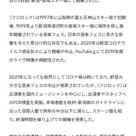
日の3日間、新潟・苗場スキー場にて開催された。
〈フジロック〉は1997年に山梨県の富士天神山スキー場で初開
催、1999年より新潟県湯沢町の苗場スキー場に場所を移し毎
年開催されている音楽フェス。日本の音楽フェスに多大な影
響を与えた草分け的な存在でもある。2020年は新型コロナウ
イルス感染拡大により開催が中止、YouTube上にて2019年度
のライヴ映像が再配信された。
2021年になっても依然としてコロナ禍は続いており、軒並み
大きな音楽フェスの中止が発表されていたが、〈フジロック〉は
出演者を国内ミュージシャンを中心にし、出演者やスタッフへ
のPCR検査を実施。来場者数を政府・新潟県のガイドラインに
沿った収容人数で例年の半分以下に減らし、ステージ数も絞
り、終演時間を繰り上げての開催を発表した。