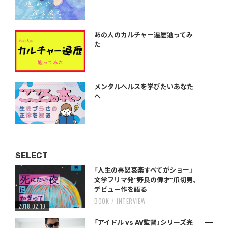
あの人のカルチャー遍歴辿ってみ
た
メンタルヘルスを学びたいあなた
へ
SELECT
「人生の喜怒哀楽すべてがショー」
文学フリマ発“野良の偉才”爪切男、
デビュー作を語る
BOOK
INTERVIEW
2018.02.10
「アイドル vs AV監督」シリーズ完