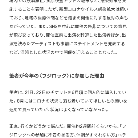
場内での飲酒禁止、抗原検査キットの配布など、感染対策を実
施することを表明したが、新型コロナウイルス感染拡大は続い
ており、地域の医療体制などを踏まえ開催に対する反対の声も
あがっていた。また、SNSを中心に開催の是非についての意見
が飛び交っており、開催直前に出演を辞退した出演者ほか、出
演を決めたアーティストも事前にステイトメントを発表する
など、混沌とした状況の中で開催を迎えることとなった。
筆者が今年の〈フジロック〉に参加した理由
筆者は、21日、22日のチケットを6月頃に個人的に購入してい
た。8月にはコロナの状況も落ち着いていてほしいとの願いを
込めて買っていたが、状況はよくなっていなかった。
正直、行くかどうかで悩んだ。開催約2週間前くらいから、「フ
ジロックへの参加に不安のある方、体調がすぐれない方」へチ