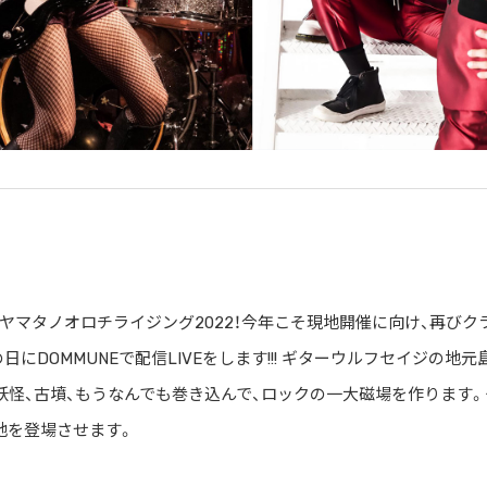
ス・ヤマタノオロチライジング2022！今年こそ現地開催に向け、再びク
日にDOMMUNEで配信LIVEをします!!! ギターウルフセイジの地元
、妖怪、古墳、もうなんでも巻き込んで、ロックの一大磁場を作ります。
地を登場させます。