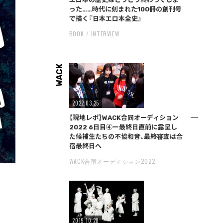
った……時代に刻まれた100冊の創刊号
で描く『日本エロ本全史』
BOOK
INTERVIEW
WACK
2022.03.25
【現地レポ】WACK合同オーディション
2022 6日目④ー最終日直前に露呈し
た候補生たちの不協和音、最終審査は合
宿最終日へ
WACK合宿オーディション2022
2019.10.28