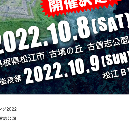
グ2022
古曾志公園