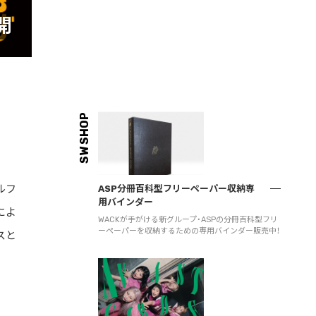
開
SW SHOP
ルフ
ASP分冊百科型フリーペーパー収納専
用バインダー
によ
WACKが手がける新グループ・ASPの分冊百科型フリ
ーペーパーを収納するための専用バインダー販売中！
スと