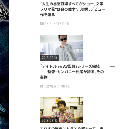
「人生の喜怒哀楽すべてがショー」文学
フリマ発“野良の偉才”爪切男、デビュー
作を語る
BOOK
INTERVIEW
2018.05.10
「アイドル vs AV監督」シリーズ完結
──監督・カンパニー松尾が語る、その
裏側
INTERVIEW
MOVIE
2019.07.23
エロ本の歴史はとうとう終わってしま