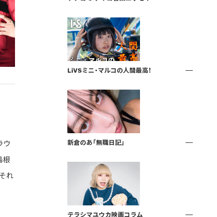
LiVSミニ・マルコの人間最高！
新倉のあ「無職日記」
ラウ
島根
それ
テラシマユウカ映画コラム