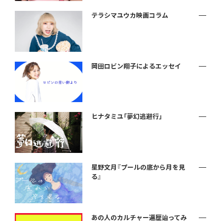
テラシマユウカ映画コラム
岡田ロビン翔子によるエッセイ
ヒナタミユ「夢幻逃避行」
星野文月『プールの底から月を見
る』
あの人のカルチャー遍歴辿ってみ