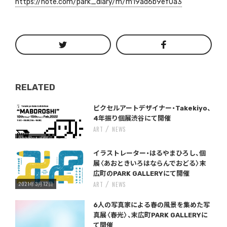
https://note.com/park_diary/m/m19ad6b9ef0a3
RELATED
Warning
/home/storywriter/storywriter.tokyo/public_html/wp-content/themes/StoryWriter/single.php
on line
: Undefined variable $post_id in
242
ピクセルアートデザイナー・Takekiyo、
4年振り個展渋谷にて開催
ART
NEWS
2022年1月6日
Warning
/home/storywriter/storywriter.tokyo/public_html/wp-content/themes/StoryWriter/single.php
on line
: Undefined variable $post_id in
242
イラストレーター・はるやまひろし、個
展〈あおときいろはならんでおどる〉末
広町のPARK GALLERYにて開催
2021年3月12日
ART
NEWS
Warning
/home/storywriter/storywriter.tokyo/public_html/wp-content/themes/StoryWriter/single.php
on line
: Undefined variable $post_id in
242
6人の写真家による春の風景を集めた写
真展〈春光〉、末広町PARK GALLERYに
て開催