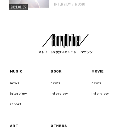
INTERVIEW
MUSIC
2021.01.05
ストリートを愛するカルチャー・マガジン
MUSIC
BOOK
MOVIE
news
news
news
interview
interview
interview
report
ART
OTHERS