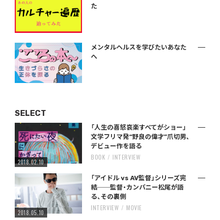
た
メンタルヘルスを学びたいあなた
へ
SELECT
「人生の喜怒哀楽すべてがショー」
文学フリマ発“野良の偉才”爪切男、
デビュー作を語る
BOOK
INTERVIEW
2018.02.10
「アイドル vs AV監督」シリーズ完
結──監督・カンパニー松尾が語
る、その裏側
INTERVIEW
MOVIE
2018.05.10