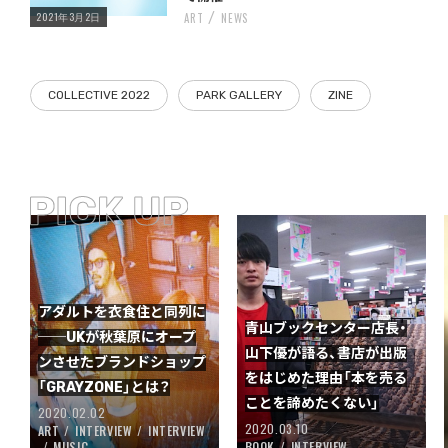
2021年3月2日
ART
NEWS
COLLECTIVE 2022
PARK GALLERY
ZINE
アダルトを衣食住と同列に
青山ブックセンター店長・
──UKが秋葉原にオープ
山下優が語る、書店が出版
ンさせたブランドショップ
をはじめた理由「本を売る
「GRAYZONE」とは？
ことを諦めたくない」
2020.02.02
2020.03.10
ART
INTERVIEW
INTERVIEW
MUSIC
BOOK
INTERVIEW