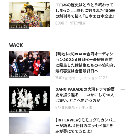
エロ本の歴史はとうとう終わって
しまった……時代に刻まれた100冊
の創刊号で描く『日本エロ本全史』
BOOK
INTERVIEW
2019.07.23
WACK
【現地レポ】WACK合同オーディシ
ョン2022 6日目④ー最終日直前
に露呈した候補生たちの不協和音、
最終審査は合宿最終日へ
2022.03.25
WACK合宿オーディション2022
GANG PARADEの大河ドラマ的歴
史を振り返る──いかにして10人
は集い、どこへ向かうのか
GANG PARADE
MUSIC
2019.10.28
【INTERVIEW】モモコグミカンパニ
ーが語る、2冊目のエッセイ集『き
みが夢にでてきたよ』