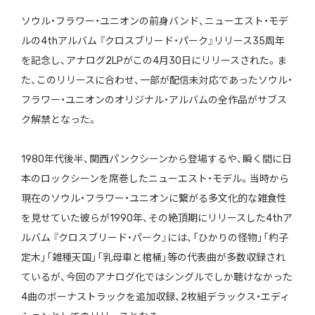
ソウル・フラワー・ユニオンの前身バンド、ニューエスト・モデ
ルの4thアルバム 『クロスブリード・パーク』リリース35周年
を記念し、アナログ2LPがこの4月30日にリリースされた。ま
た、このリリースに合わせ、一部が配信未対応であったソウル・
フラワー・ユニオンのオリジナル・アルバムの全作品がサブス
ク解禁となった。
1980年代後半、関西パンクシーンから登場するや、瞬く間に日
本のロックシーンを席巻したニューエスト・モデル。当時から
現在のソウル・フラワー・ユニオンに繋がる多文化的な雑食性
を見せていた彼らが1990年、その絶頂期にリリースした4thア
ルバム 『クロスブリード・パーク』には、「ひかりの怪物」「杓子
定木」「雑種天国」「乳母車と棺桶」等の代表曲が多数収録され
ているが、今回のアナログ化ではシングルでしか聴けなかった
4曲のボーナストラックを追加収録、2枚組デラックス・エディ