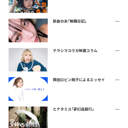
新倉のあ「無職日記」
テラシマユウカ映画コラム
岡田ロビン翔子によるエッセイ
ヒナタミユ「夢幻逃避行」