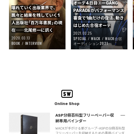
オーデ4日目③ーGANG
壊れていく出版業界で、
PARADEがパフォーマンス
飄々と結果を残していく1
審査で1曲だけの復活、動き
人出版社「百万年書房」の現
はじめた合宿オーデ
在──北尾修一に訊く
2021.03.25
2020.03.13
SPECIAL
WACK
WACK合宿
BOOK
INTERVIEW
オーディション2021
Online Shop
ASP分冊百科型フリーペーパー収
納専用バインダー
WACKが手がける新グループ・ASPの分冊百科型
フリーペーパーを収納するための専用バインダ