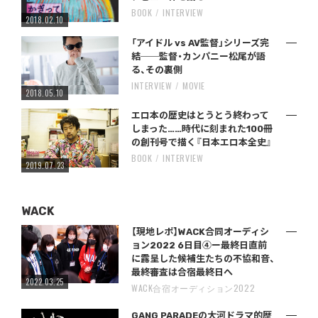
BOOK
INTERVIEW
2018.02.10
「アイドル vs AV監督」シリーズ完
結──監督・カンパニー松尾が語
る、その裏側
INTERVIEW
MOVIE
2018.05.10
エロ本の歴史はとうとう終わって
しまった……時代に刻まれた100冊
の創刊号で描く『日本エロ本全史』
BOOK
INTERVIEW
2019.07.23
WACK
【現地レポ】WACK合同オーディシ
ョン2022 6日目④ー最終日直前
に露呈した候補生たちの不協和音、
最終審査は合宿最終日へ
2022.03.25
WACK合宿オーディション2022
GANG PARADEの大河ドラマ的歴