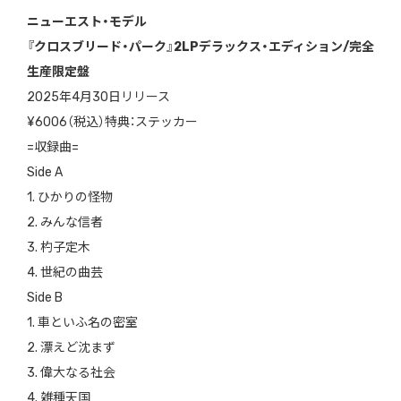
ニューエスト・モデル
『クロスブリード・パーク』2LPデラックス・エディション/完全
生産限定盤
2025年4月30日リリース
¥6006（税込）特典：ステッカー
=収録曲=
Side A
1. ひかりの怪物
2. みんな信者
3. 杓子定木
4. 世紀の曲芸
Side B
1. 車といふ名の密室
2. 漂えど沈まず
3. 偉大なる社会
4. 雑種天国