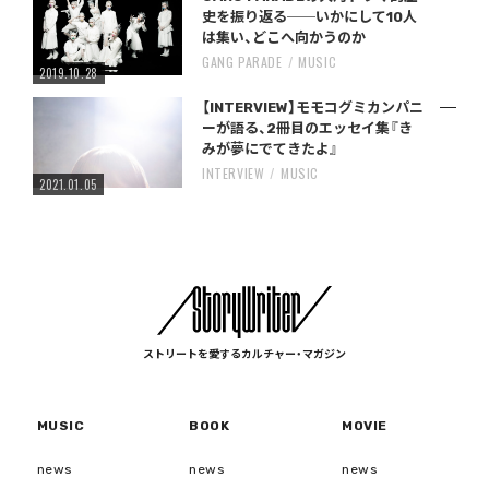
史を振り返る──いかにして10人
は集い、どこへ向かうのか
GANG PARADE
MUSIC
2019.10.28
【INTERVIEW】モモコグミカンパニ
ーが語る、2冊目のエッセイ集『き
みが夢にでてきたよ』
INTERVIEW
MUSIC
2021.01.05
ストリートを愛するカルチャー・マガジン
MUSIC
BOOK
MOVIE
news
news
news