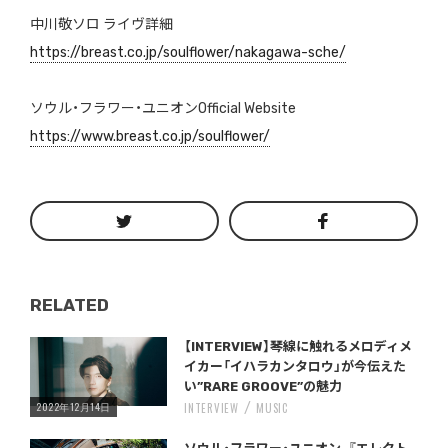
中川敬ソロ ライヴ詳細
https://breast.co.jp/soulflower/nakagawa-sche/
ソウル・フラワー・ユニオンOfficial Website
https://www.breast.co.jp/soulflower/
RELATED
Warning
/home/storywriter/storywriter.tokyo/public_html/wp-content/themes/StoryWriter/single.php
on line
: Undefined variable $post_id in
242
【INTERVIEW】琴線に触れるメロディメ
イカー「イハラカンタロウ」が今伝えた
い”RARE GROOVE”の魅力
2022年12月14日
INTERVIEW
MUSIC
Warning
/home/storywriter/storywriter.tokyo/public_html/wp-content/themes/StoryWriter/single.php
on line
: Undefined variable $post_id in
242