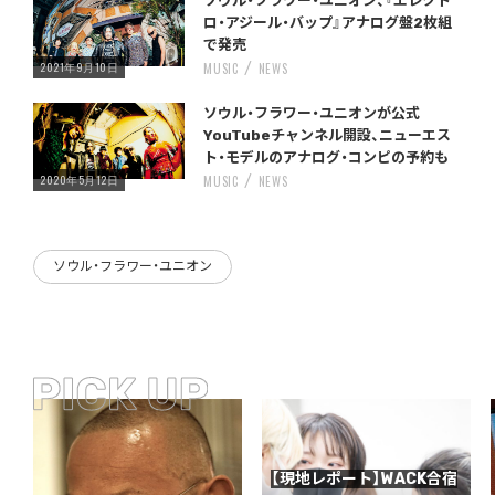
ソウル・フラワー・ユニオン、『エレクト
ロ・アジール・バップ』アナログ盤2枚組
で発売
2021年9月10日
MUSIC
NEWS
Warning
/home/storywriter/storywriter.tokyo/public_html/wp-content/themes/StoryWriter/single.php
on line
: Undefined variable $post_id in
242
ソウル・フラワー・ユニオンが公式
YouTubeチャンネル開設、ニューエス
ト・モデルのアナログ・コンピの予約も
2020年5月12日
MUSIC
NEWS
ソウル・フラワー・ユニオン
【現地レポート】WACK合宿