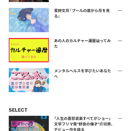
星野文月『プールの底から月を見
る』
あの人のカルチャー遍歴辿ってみ
た
メンタルヘルスを学びたいあなた
へ
SELECT
「人生の喜怒哀楽すべてがショー」
文学フリマ発“野良の偉才”爪切男、
デビュー作を語る