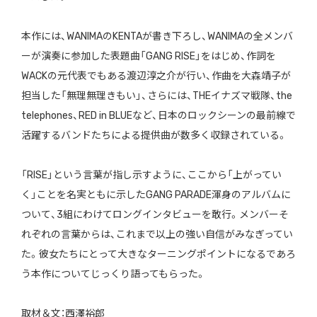
本作には、WANIMAのKENTAが書き下ろし、WANIMAの全メンバ
ーが演奏に参加した表題曲「GANG RISE」をはじめ、作詞を
WACKの元代表でもある渡辺淳之介が行い、作曲を大森靖子が
担当した「無理無理きもい」、さらには、THEイナズマ戦隊、the
telephones、RED in BLUEなど、日本のロックシーンの最前線で
活躍するバンドたちによる提供曲が数多く収録されている。
「RISE」という言葉が指し示すように、ここから「上がってい
く」ことを名実ともに示したGANG PARADE渾身のアルバムに
ついて、3組にわけてロングインタビューを敢行。メンバーそ
れぞれの言葉からは、これまで以上の強い自信がみなぎってい
た。彼女たちにとって大きなターニングポイントになるであろ
う本作についてじっくり語ってもらった。
取材＆文：西澤裕郎