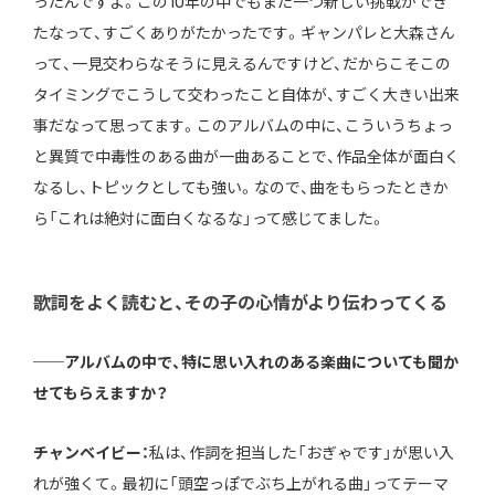
ったんですよ。この10年の中でもまた一つ新しい挑戦ができ
たなって、すごくありがたかったです。ギャンパレと大森さん
って、一見交わらなそうに見えるんですけど、だからこそこの
タイミングでこうして交わったこと自体が、すごく大きい出来
事だなって思ってます。このアルバムの中に、こういうちょっ
と異質で中毒性のある曲が一曲あることで、作品全体が面白く
なるし、トピックとしても強い。なので、曲をもらったときか
ら「これは絶対に面白くなるな」って感じてました。
歌詞をよく読むと、その子の心情がより伝わってくる
──アルバムの中で、特に思い入れのある楽曲についても聞か
せてもらえますか？
チャンベイビー：
私は、作詞を担当した「おぎゃです」が思い入
れが強くて。最初に「頭空っぽでぶち上がれる曲」ってテーマ