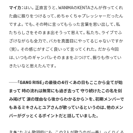
マイカ：
はい。正直言うと、WANIMAのKENTAさんが作ってくれ
た曲に振りをつけるって、めちゃくちゃプレッシャーだったん
ですよ。でも、その時に言ってもらった言葉を思い出して、私
たちらしさをそのまま出そうって思えて。私たち、ライブでふ
ざけながらも全力で、バカを真面目にやってるじゃないですか
（笑）。その感じがすごく良いって言ってくれた。だから今回
は、いつものギャンパレそのままをぶつけて、振りも作ってい
きたいなと思えたんです。
──「GANG RISE」の最後の4行＜あの日もここから全てが始
まって 時の流れは無常にも過ぎ去って 守り続けたこの名を刻
み掲げて 涙の理由なら後からわかるから＞を、初期メンバーで
もあるミキさんとユアさんが歌っているというのは、他のメン
バーがグッとくるポイントだと話していました。
ミキ：
たぶん歌詞的にも、この2人が歌うのが一番しっくりくる