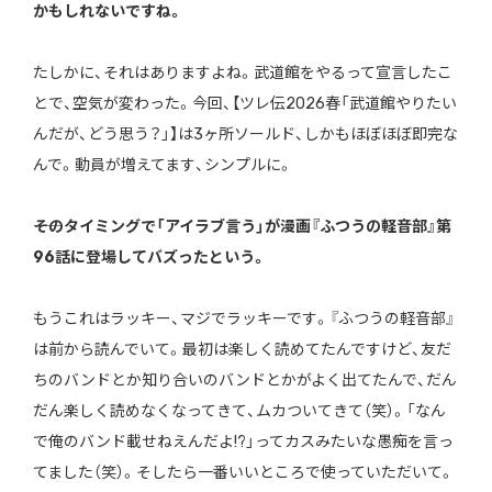
かもしれないですね。
たしかに、それはありますよね。武道館をやるって宣言したこ
とで、空気が変わった。今回、【ツレ伝2026春「武道館やりたい
んだが、どう思う？」】は3ヶ所ソールド、しかもほぼほぼ即完な
んで。動員が増えてます、シンプルに。
――そのタイミングで「アイラブ言う」が漫画『ふつうの軽音部』第
96話に登場してバズったという。
もうこれはラッキー、マジでラッキーです。『ふつうの軽音部』
は前から読んでいて。最初は楽しく読めてたんですけど、友だ
ちのバンドとか知り合いのバンドとかがよく出てたんで、だん
だん楽しく読めなくなってきて、ムカついてきて（笑）。「なん
で俺のバンド載せねえんだよ!?」ってカスみたいな愚痴を言っ
てました（笑）。そしたら一番いいところで使っていただいて。