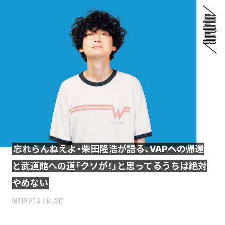
忘れらんねえよ・柴田隆浩が語る、VAPへの帰還
と武道館への道――「クソが！」と思ってるうちは絶対
やめない
INTERVIEW
MUSIC