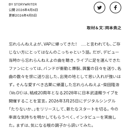
BY
STORYWRITER
公開 2026年4月6日
更新2026年4月5日
取材＆文：岡本貴之
忘れらんねえよが、VAPに帰ってきた！ ……と言われても、ご存
じない方にとってはなんのこっちゃという話。だが、デビュー
当時から忘れらんねえよの曲を聴き、ライブに足を運んできた
ファンにとっては、バンドが衝動と爆裂、興奮の日々を送り、名
曲の数々を世に送り出した、出発の地として思い入れが強いは
ず。そんな愛すべき古巣に帰還した忘れらんねえよ・柴田隆浩
（Vo.Gt）は、結成20周年となる2028年に日本武道館ライブを
開催することを宣言。2026年3月25日にデジタルシングル
「たりないか、」をリリースして、新たなスタートを切る。今の
率直な気持ちを明かしてもらうべく、インタビューを実施し
た。まずは、気になる喉の調子から訊いてみた。