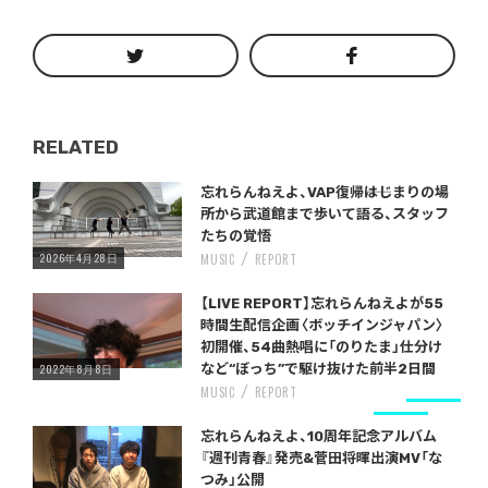
RELATED
Warning
/home/storywriter/storywriter.tokyo/public_html/wp-content/themes/StoryWriter/single.php
on line
: Undefined variable $post_id in
242
忘れらんねえよ、VAP復帰――はじまりの場
所から武道館まで歩いて語る、スタッフ
たちの覚悟
2026年4月28日
MUSIC
REPORT
Warning
/home/storywriter/storywriter.tokyo/public_html/wp-content/themes/StoryWriter/single.php
on line
: Undefined variable $post_id in
242
【LIVE REPORT】忘れらんねえよが55
時間生配信企画〈ボッチインジャパン〉
初開催、54曲熱唱に「のりたま」仕分け
2022年8月8日
など“ぼっち”で駆け抜けた前半2日間
MUSIC
REPORT
Warning
/home/storywriter/storywriter.tokyo/public_html/wp-content/themes/StoryWriter/single.php
on line
: Undefined variable $post_id in
242
忘れらんねえよ、10周年記念アルバム
『週刊青春』発売&菅田将暉出演MV「な
つみ」公開