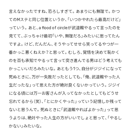
言えなかったですね、恐ろしすぎて。あまりにも無理で。かつ
てのMステと同じ位置というか、「いつかやれたら最高だけど」
っていう。あと、a flood of circleが武道館やるって言ったのを
見てて、ぶっちゃけ最初「いや、無理だろ」みたいに思ってたん
ですよ。けど、だんだん、そうやってせせら笑ってるやつが一
番かっこ悪くねえか？と思って。むしろ、覚悟を決めて恥かく
のを百も承知でやるって言って突き進んでる男はどう考えても
かっこいいだろみたいな。あともう1つ、自分がジジイになって
死ぬときに、万が一失敗だったとしても、「俺、武道館やった人
生だったな」って思えた方が絶対良くないかっていう。ジジイ
になる頃には万一お客さんが入ってなかったとしてもどうせ
忘れてるから（笑）、「とにかくやった」っていう記憶しか残って
ないと思うんで。死ぬときに「武道館やればよかった」って思
うよりは、絶対やった人生の方がいいでしょと思って、「やるし
かない」みたいな。