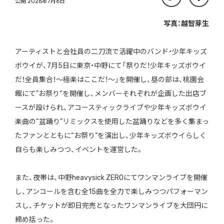
公開 2026年7月6日
写真：越智芽生
アーティストと会社員の二刀流で活躍中のバンド・少年キッズ
ボウイが、7月5日に東京・中野にて「祭りだ！少年キッズボウイ
だ！全員集合！〜極楽はここだ！〜」を開催し、昼の部は、桃園会
館にて”お祭り“を開催し、メンバーそれぞれが企画した出店ブ
ースが設けられ、アコースティックライブや少年キッズボウイ
楽曲の“盆踊り”リミックスを使用した盆踊りなどを多く集まっ
たファンとともに“お祭り”を演出し、少年キッズボウイらしく
自らも楽しみつつ、イベントを運営した。
また、夜帯は、中野heavysick ZEROにてワンマンライブを開催
し、アンコールを含む全15曲を全力で楽しみつつパフォーマン
スし、チケットが即日完売となったワンマンライブを大団円に
締め括った。