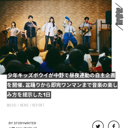
少年キッズボウイが中野で昼夜連動の自主企画
を開催、盆踊りから即完ワンマンまで音楽の楽し
み方を提示した1日
MUSIC
NEWS
REPORT
BY
STORYWRITER