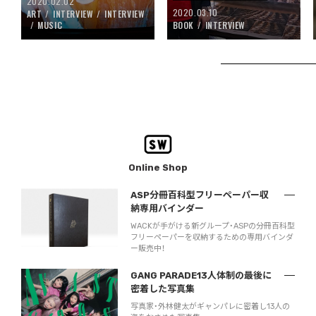
2020.02.02
2020.03.10
ART
INTERVIEW
INTERVIEW
MUSIC
BOOK
INTERVIEW
Online Shop
ASP分冊百科型フリーペーパー収
納専用バインダー
WACKが手がける新グループ・ASPの分冊百科型
フリーペーパーを収納するための専用バインダ
ー販売中！
GANG PARADE13人体制の最後に
密着した写真集
写真家・外林健太がギャンパレに密着し13人の