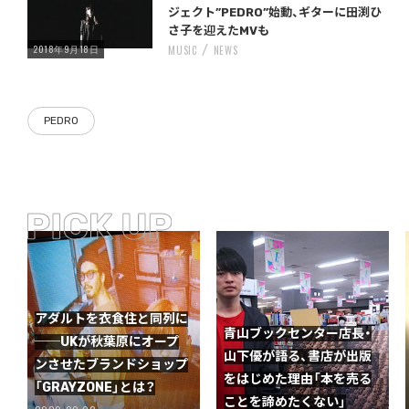
ジェクト”PEDRO”始動、ギターに田渕ひ
さ子を迎えたMVも
2018年9月18日
MUSIC
NEWS
PEDRO
アダルトを衣食住と同列に
青山ブックセンター店長・
──UKが秋葉原にオープ
山下優が語る、書店が出版
ンさせたブランドショップ
をはじめた理由「本を売る
「GRAYZONE」とは？
ことを諦めたくない」