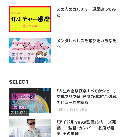
あの人のカルチャー遍歴辿ってみ
た
メンタルヘルスを学びたいあなた
へ
SELECT
「人生の喜怒哀楽すべてがショー」
文学フリマ発“野良の偉才”爪切男、
デビュー作を語る
BOOK
INTERVIEW
2018.02.10
「アイドル vs AV監督」シリーズ完
結──監督・カンパニー松尾が語
る、その裏側