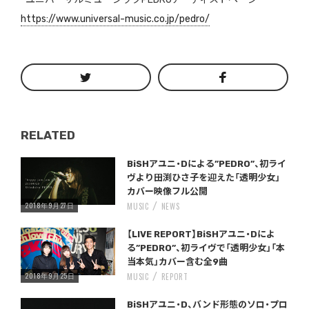
https://www.universal-music.co.jp/pedro/
RELATED
Warning
/home/storywriter/storywriter.tokyo/public_html/wp-content/themes/StoryWriter/single.php
on line
: Undefined variable $post_id in
242
BiSHアユニ・Dによる”PEDRO”、初ライ
ヴより田渕ひさ子を迎えた「透明少女」
カバー映像フル公開
2018年9月27日
MUSIC
NEWS
Warning
/home/storywriter/storywriter.tokyo/public_html/wp-content/themes/StoryWriter/single.php
on line
: Undefined variable $post_id in
242
【LIVE REPORT】BiSHアユニ・Dによ
る”PEDRO”、初ライヴで「透明少女」「本
当本気」カバー含む全9曲
2018年9月25日
MUSIC
REPORT
Warning
/home/storywriter/storywriter.tokyo/public_html/wp-content/themes/StoryWriter/single.php
on line
: Undefined variable $post_id in
242
BiSHアユニ・D、バンド形態のソロ・プロ