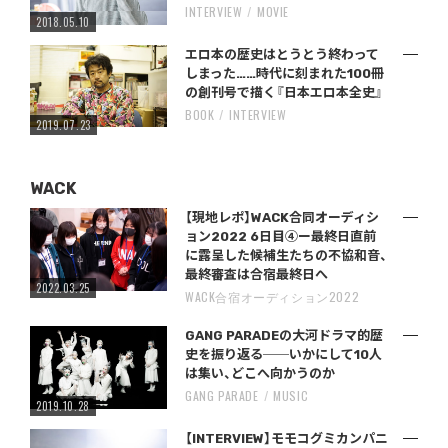
INTERVIEW
MOVIE
2018.05.10
エロ本の歴史はとうとう終わって
しまった……時代に刻まれた100冊
の創刊号で描く『日本エロ本全史』
BOOK
INTERVIEW
2019.07.23
WACK
【現地レポ】WACK合同オーディシ
ョン2022 6日目④ー最終日直前
に露呈した候補生たちの不協和音、
最終審査は合宿最終日へ
2022.03.25
WACK合宿オーディション2022
GANG PARADEの大河ドラマ的歴
史を振り返る──いかにして10人
は集い、どこへ向かうのか
GANG PARADE
MUSIC
2019.10.28
【INTERVIEW】モモコグミカンパニ