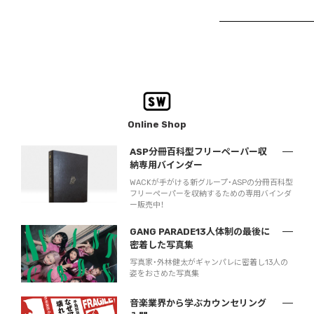
Online Shop
ASP分冊百科型フリーペーパー収
納専用バインダー
WACKが手がける新グループ・ASPの分冊百科型
フリーペーパーを収納するための専用バインダ
ー販売中！
GANG PARADE13人体制の最後に
密着した写真集
写真家・外林健太がギャンパレに密着し13人の
姿をおさめた写真集
音楽業界から学ぶカウンセリング