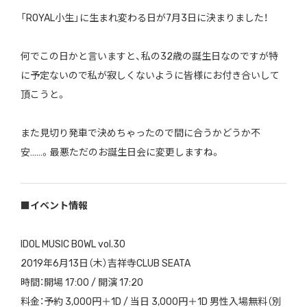
「ROYAL小生」に生まれ変わる日が7月3日に決まりました！
何でこの日かと言いますと、私の32歳の誕生日なのですが特
に予定ないので私が寂しくないように皆様にお付き合いして
頂こうと。
また見切り発車で決めちゃったので間に合うかどうか不
安……。最悪ただのお誕生日会に変更しますね。
■イベント情報
IDOL MUSIC BOWL vol.30
2019年6月13日（木）吉祥寺CLUB SEATA
時間：開場 17:00 / 開演 17:20
料金：予約 3,000円＋1D / 当日 3,000円＋1D 男性入場無料（別