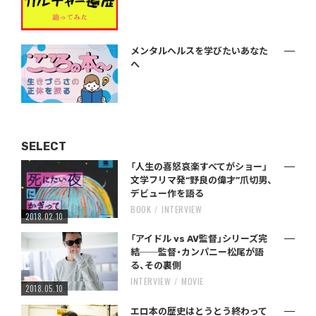
メンタルヘルスを学びたいあなた
へ
SELECT
「人生の喜怒哀楽すべてがショー」
文学フリマ発“野良の偉才”爪切男、
デビュー作を語る
BOOK
INTERVIEW
2018.02.10
「アイドル vs AV監督」シリーズ完
結──監督・カンパニー松尾が語
る、その裏側
INTERVIEW
MOVIE
2018.05.10
エロ本の歴史はとうとう終わって