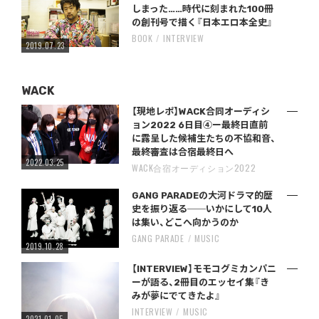
しまった……時代に刻まれた100冊
の創刊号で描く『日本エロ本全史』
BOOK
INTERVIEW
2019.07.23
WACK
【現地レポ】WACK合同オーディシ
ョン2022 6日目④ー最終日直前
に露呈した候補生たちの不協和音、
最終審査は合宿最終日へ
2022.03.25
WACK合宿オーディション2022
GANG PARADEの大河ドラマ的歴
史を振り返る──いかにして10人
は集い、どこへ向かうのか
GANG PARADE
MUSIC
2019.10.28
【INTERVIEW】モモコグミカンパニ
ーが語る、2冊目のエッセイ集『き
みが夢にでてきたよ』
INTERVIEW
MUSIC