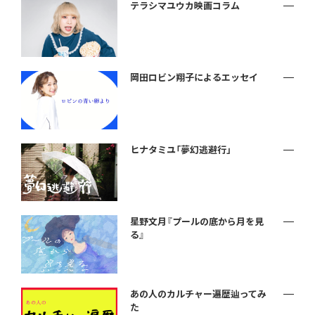
テラシマユウカ映画コラム
岡田ロビン翔子によるエッセイ
ヒナタミユ「夢幻逃避行」
星野文月『プールの底から月を見
る』
あの人のカルチャー遍歴辿ってみ
た