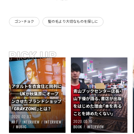
ゴン・チョク
髪の毛より大切なものを探しに
アダルトを衣食住と同列に
青山ブックセンター店長・
──UKが秋葉原にオープ
山下優が語る、書店が出版
ンさせたブランドショップ
をはじめた理由「本を売る
「GRAYZONE」とは？
ことを諦めたくない」
2020.02.02
2020.03.10
ART
INTERVIEW
INTERVIEW
MUSIC
BOOK
INTERVIEW