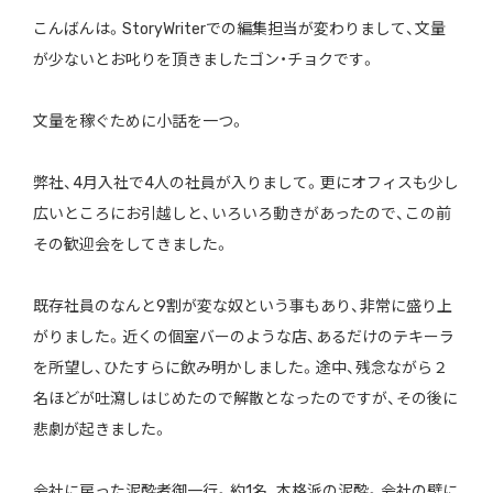
こんばんは。StoryWriterでの編集担当が変わりまして、文量
が少ないとお叱りを頂きましたゴン・チョクです。
文量を稼ぐために小話を一つ。
弊社、4月入社で4人の社員が入りまして。更にオフィスも少し
広いところにお引越しと、いろいろ動きがあったので、この前
その歓迎会をしてきました。
既存社員のなんと9割が変な奴という事もあり、非常に盛り上
がりました。近くの個室バーのような店、あるだけのテキーラ
を所望し、ひたすらに飲み明かしました。途中、残念ながら２
名ほどが吐瀉しはじめたので解散となったのですが、その後に
悲劇が起きました。
会社に戻った泥酔者御一行。約1名、本格派の泥酔。会社の壁に