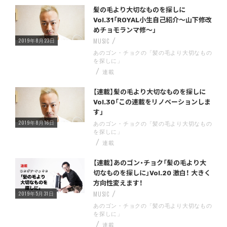
Warning
/home/storywriter/storywriter.tokyo/public_html/wp-content/themes/StoryWriter/single.php
on line
: Undefined variable $post_id in
242
髪の毛より大切なものを探しに
Vol.31「ROYAL小生自己紹介〜山下修改
めチョモランマ修〜」
2019年8月23日
MUSIC
あのゴン・チョクの「髪の毛より大切なもの
を探しに」
連載
Warning
/home/storywriter/storywriter.tokyo/public_html/wp-content/themes/StoryWriter/single.php
on line
: Undefined variable $post_id in
242
【連載】髪の毛より大切なものを探しに
Vol.30「この連載をリノベーションしま
す」
2019年8月16日
あのゴン・チョクの「髪の毛より大切なもの
を探しに」
連載
Warning
/home/storywriter/storywriter.tokyo/public_html/wp-content/themes/StoryWriter/single.php
on line
: Undefined variable $post_id in
242
【連載】あのゴン・チョク「髪の毛より大
切なものを探しに」Vol.20 激白！ 大きく
方向性変えます！
2019年5月31日
MUSIC
あのゴン・チョクの「髪の毛より大切なもの
を探しに」
連載