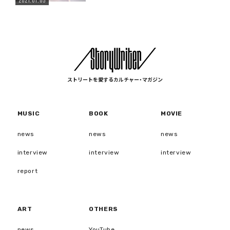
2021.01.05
ストリートを愛するカルチャー・マガジン
MUSIC
BOOK
MOVIE
news
news
news
interview
interview
interview
report
ART
OTHERS
news
YouTube