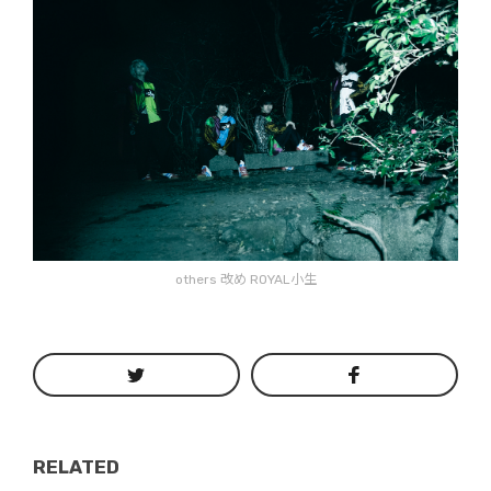
others 改め ROYAL小生
RELATED