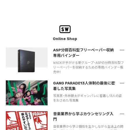
Online Shop
ASP分冊百科型フリーペーパー収納
専用バインダー
WACKが手がける新グループ・ASPの分冊百科型フ
リーペーパーを収納するための専用バインダー販
売中！
GANG PARADE13人体制の最後に密
着した写真集
写真家・外林健太がギャンパレに密着し13人の姿
をおさめた写真集
音楽業界から学ぶカウンセリング入
門
音楽業界から学ぶ個性を生かしながら生活上の問