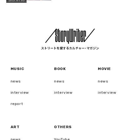
ストリートを愛するカルチャー・マガジン
MUSIC
BOOK
MOVIE
news
news
news
interview
interview
interview
report
ART
OTHERS
news
YouTube