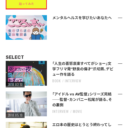
メンタルヘルスを学びたいあなたへ
SELECT
「人生の喜怒哀楽すべてがショー」文
学フリマ発“野良の偉才”爪切男、デビ
ュー作を語る
BOOK
INTERVIEW
2018.02.10
「アイドル vs AV監督」シリーズ完結
──監督・カンパニー松尾が語る、そ
の裏側
INTERVIEW
MOVIE
2018.05.10
エロ本の歴史はとうとう終わってし