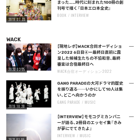
まった……時代に刻まれた100冊の創
刊号で描く『日本エロ本全史』
BOOK
INTERVIEW
2019.07.23
WACK
【現地レポ】WACK合同オーディショ
ン2022 6日目④ー最終日直前に露
呈した候補生たちの不協和音、最終
審査は合宿最終日へ
2022.03.25
WACK合宿オーディション2022
GANG PARADEの大河ドラマ的歴史
を振り返る──いかにして10人は集
い、どこへ向かうのか
GANG PARADE
MUSIC
2019.10.28
【INTERVIEW】モモコグミカンパニ
ーが語る、2冊目のエッセイ集『きみ
が夢にでてきたよ』
INTERVIEW
MUSIC
2021.01.05