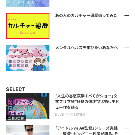
あの人のカルチャー遍歴辿ってみた
メンタルヘルスを学びたいあなたへ
SELECT
「人生の喜怒哀楽すべてがショー」文
学フリマ発“野良の偉才”爪切男、デビ
ュー作を語る
BOOK
INTERVIEW
2018.02.10
「アイドル vs AV監督」シリーズ完結
──監督・カンパニー松尾が語る、そ