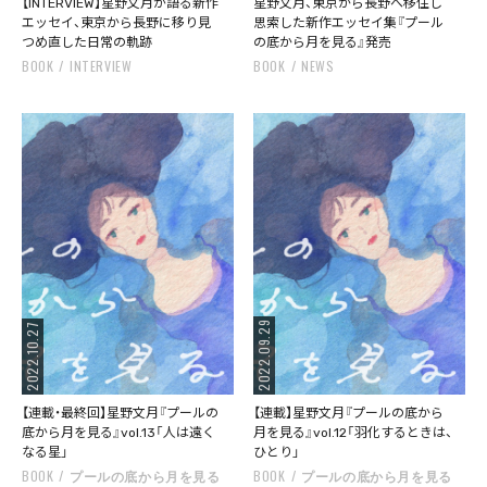
【INTERVIEW】星野文月が語る新作
星野文月、東京から長野へ移住し
エッセイ、東京から長野に移り見
思索した新作エッセイ集『プール
つめ直した日常の軌跡
の底から月を見る』発売
BOOK
INTERVIEW
BOOK
NEWS
2022.09.29
2022.10.27
【連載・最終回】星野文月『プールの
【連載】星野文月『プールの底から
底から月を見る』vol.13「人は遠く
月を見る』vol.12「羽化するときは、
なる星」
ひとり」
BOOK
プールの底から月を見る
BOOK
プールの底から月を見る