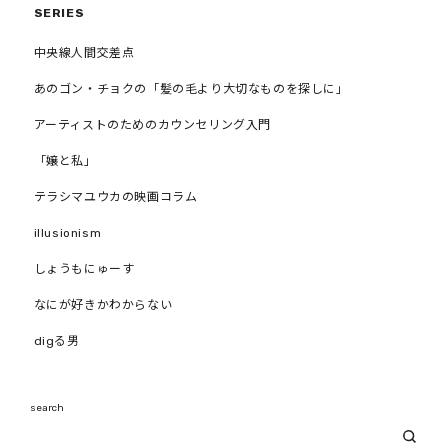
SERIES
中央線人間交差点
あのゴン・チョクの「髪の毛より大切なものを探しに」
アーティストのためのカウンセリング入門
「嬢と私」
テラシマユウカの映画コラム
illusionism
しょうもにゅーす
なにが好きかわからない
digる男
search