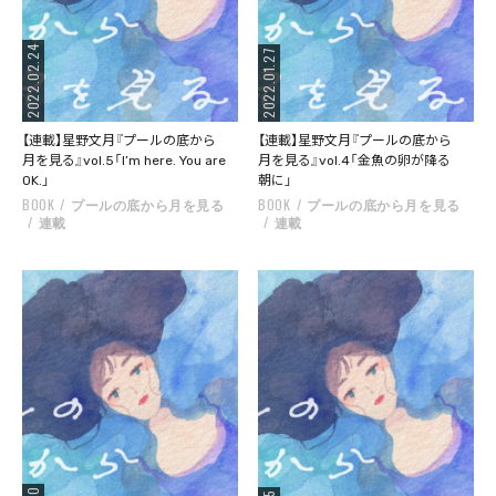
2022.02.24
2022.01.27
【連載】星野文月『プールの底から
【連載】星野文月『プールの底から
月を見る』vol.5「I’m here. You are
月を見る』vol.4「金魚の卵が降る
OK.」
朝に」
BOOK
プールの底から月を見る
BOOK
プールの底から月を見る
連載
連載