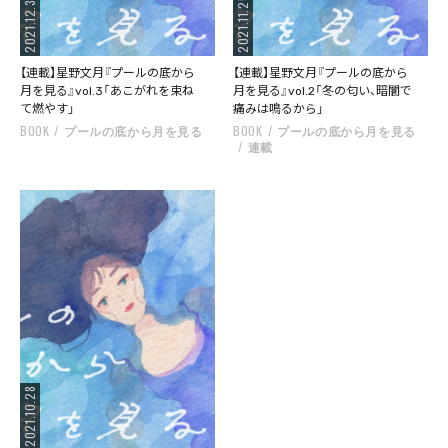
2021.12.30
2021.11.25
【連載】星野文月『プールの底から
【連載】星野文月『プールの底から
月を見る』vol.3「あこがれを束ね
月を見る』vol.2「冬の匂い、暗闇で
て燃やす」
痛みは鳴るから」
BOOK
プールの底から月を見る
BOOK
プールの底から月を見る
連載
2021.10.28