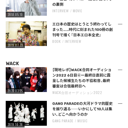
の裏側
INTERVIEW
MOVIE
2018.05.10
エロ本の歴史はとうとう終わってし
まった……時代に刻まれた100冊の創
刊号で描く『日本エロ本全史』
BOOK
INTERVIEW
2019.07.23
WACK
【現地レポ】WACK合同オーディショ
ン2022 6日目④ー最終日直前に露
呈した候補生たちの不協和音、最終
審査は合宿最終日へ
2022.03.25
WACK合宿オーディション2022
GANG PARADEの大河ドラマ的歴史
を振り返る──いかにして10人は集
い、どこへ向かうのか
GANG PARADE
MUSIC
2019.10.28