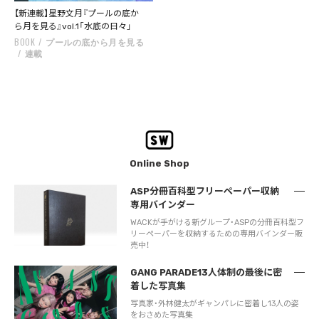
【新連載】星野文月『プールの底か
ら月を見る』vol.1「水底の日々」
BOOK
プールの底から月を見る
連載
Online Shop
ASP分冊百科型フリーペーパー収納
専用バインダー
WACKが手がける新グループ・ASPの分冊百科型フ
リーペーパーを収納するための専用バインダー販
売中！
GANG PARADE13人体制の最後に密
着した写真集
写真家・外林健太がギャンパレに密着し13人の姿
をおさめた写真集