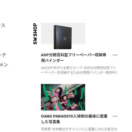
オス
SW SHOP
ーテ
ASP分冊百科型フリーペーパー収納専
用バインダー
メン
WACKが手がける新グループ・ASPの分冊百科型フリ
ーペーパーを収納するための専用バインダー販売中！
GANG PARADE13人体制の最後に密着
した写真集
写真家・外林健太がギャンパレに密着し13人の姿をお