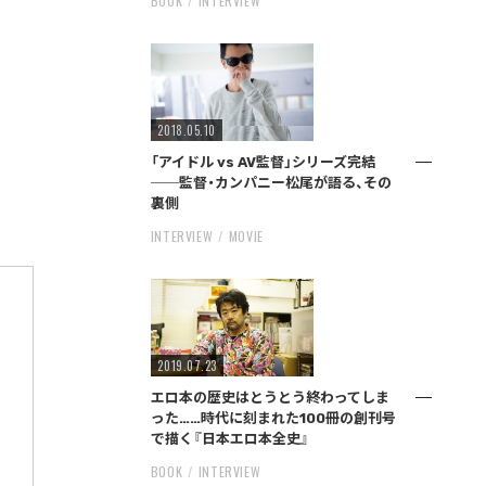
BOOK
INTERVIEW
2018.05.10
「アイドル vs AV監督」シリーズ完結
──監督・カンパニー松尾が語る、その
裏側
INTERVIEW
MOVIE
2019.07.23
エロ本の歴史はとうとう終わってしま
った……時代に刻まれた100冊の創刊号
で描く『日本エロ本全史』
BOOK
INTERVIEW