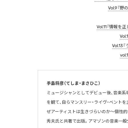
Vol.9
Vol.11『情
Vo
Vol.
vo
手島将彦（てしま・まさひこ）
ミュージシャンとしてデビュー後、音楽系
を観て、自らマン
スリー・ライヴ・ベントを
ぜアーティストは生きづらい
のか～個性的
秀夫氏と共著で出版。アマゾンの音楽一般