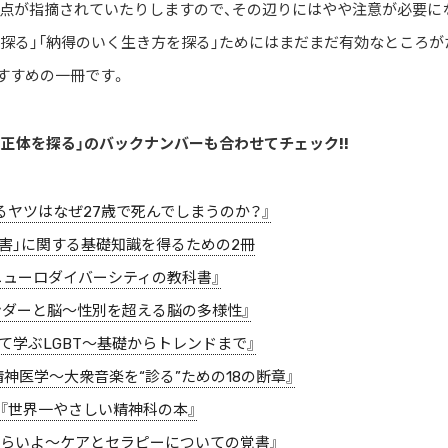
点が指摘されていたりしますので、その辺りにはやや注意が必要に
探る」「納得のいく生き方を探る」ためにはまだまだ有効なところが
すすめの一冊です。
正体を探る」のバックナンバーも合わせてチェック!!
能のあるヤツはなぜ27歳で死んでしまうのか？』
発達障害」に関する基礎知識を得るための2冊
3 『ニューロダイバーシティの教科書』
ジェンダーと脳〜性別を超える脳の多様性』
はじめて学ぶLGBT〜基礎からトレンドまで』
スで精神医学〜大衆音楽を“診る”ための18の断章』
l.7『世界一やさしい精神科の本』
のはつらいよ〜ケアとセラピーについての覚書』