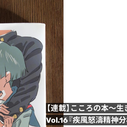
【連載】こころの本〜
Vol.16『疾風怒濤精神