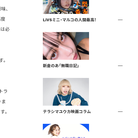
味、
再度
LiVSミニ・マルコの人間最高！
析は必
す。
新倉のあ「無職日記」
トラ
りま
す。
テラシマユウカ映画コラム