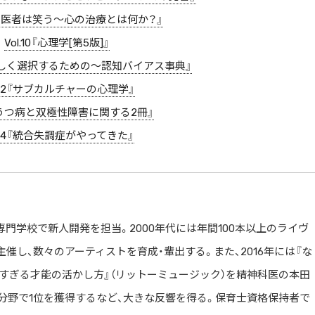
『野の医者は笑う〜心の治療とは何か？』
Vol.10『心理学[第5版]』
報を正しく選択するための〜認知バイアス事典』
l.12『サブカルチャーの心理学』
13『うつ病と双極性障害に関する2冊』
l.14『統合失調症がやってきた』
専門学校で新人開発を担
当。2000年代には年間100本以上のライヴ
主催し、数々のアーティストを育成・
輩出する。また、2016年には『な
すぎる才能の活かし方』（リットーミュージック）を
精神科医の本田
分野で1
位を獲得するなど、大きな反響を得る。保育士資格保持者で