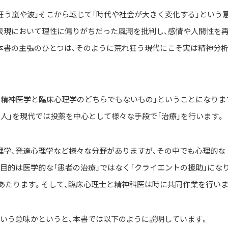
狂う嵐や波」そこから転じて「時代や社会が大きく変化する」という意
、表現において理性に偏りがちだった風潮を批判し、感情や人間性を
本書の主張のひとつは、そのように荒れ狂う現代にこそ実は精神分
「精神医学と臨床心理学のどちらでもないもの」ということになりま
だ人」を現代では投薬を中心として様々な手段で「治療」を行います。
理学、発達心理学など様々な分野がありますが、その中でも心理的な
目的は医学的な「患者の治療」ではなく「クライエントの援助」にな
あたります。そして、臨床心理士と精神科医は時に共同作業を行いま
ういう意味かというと、本書では以下のように説明しています。