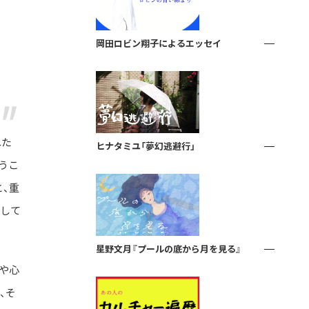
岡田ロビン翔子によるエッセイ
れた
ヒナタミユ「夢幻逃避行」
うこ
、重
出して
星野文月『プールの底から月を見る』
や心
、そ